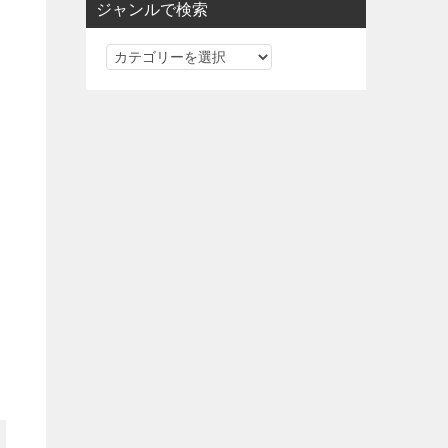
ジャンルで検索
ジ
ャ
ン
ル
で
検
索