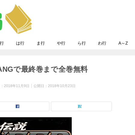
行
は行
ま行
や行
ら行
わ行
A～Z
ANGで最終巻まで全巻無料
日：
2018年11月9日
公開日：
2018年10月23日