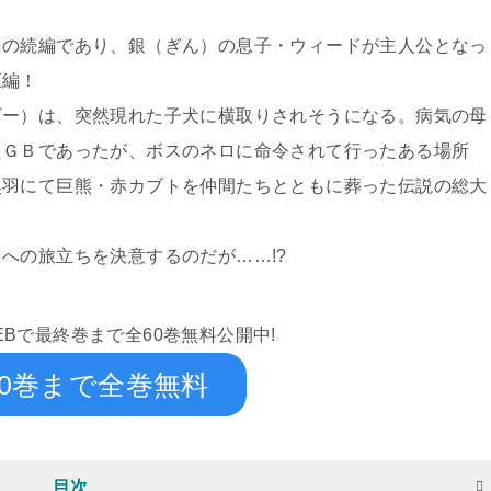
』の続編であり、銀（ぎん）の息子・ウィードが主人公となっ
巨編！
ビー）は、突然現れた子犬に横取りされそうになる。病気の母
たＧＢであったが、ボスのネロに命令されて行ったある場所
奥羽にて巨熊・赤カブトを仲間たちとともに葬った伝説の総大
への旅立ちを決意するのだが……!?
WEBで最終巻まで全60巻無料公開中!
0巻まで全巻無料
目次