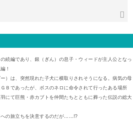
』の続編であり、銀（ぎん）の息子・ウィードが主人公となっ
巨編！
ビー）は、突然現れた子犬に横取りされそうになる。病気の母
たＧＢであったが、ボスのネロに命令されて行ったある場所
奥羽にて巨熊・赤カブトを仲間たちとともに葬った伝説の総大
への旅立ちを決意するのだが……!?