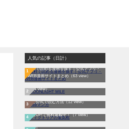
人気の記事（日計）
無料で読める漫画を探す｜公式アプリ・
MOONLIGHT MILE｜最新刊第23巻！マ
WEB漫画サイトまとめ
（63 view）
ンガワンで最新刊まで全巻無料配信中！
（14 view）
WEB漫画サイト一覧｜ブラウザで無料漫
画を公式で読む方法
（12 view）
ヴィクトリアの電気棺｜最新刊第2巻！マ
LOVE SO LIFE｜全17巻完結！マンガ
ンガUP!で無料連載中！
（7 view）
Parkで最終巻まで全巻無料配信中！
（6
view）