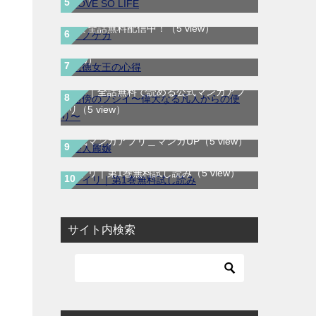
テノゲカ｜最新刊第2巻！サンデーうぇぶ
悪徳女王の心得｜最新刊第3巻！マンガ
りで全話無料配信中！
（5 view）
UP!で最新話まで全話無料連載中！
（5
view）
路傍のフジイ〜偉大なる凡人からの便
り〜｜全話無料で読める公式マンガアプ
リ
（5 view）
怪人麗嬢｜最新話まで全話無料で読める
公式マンガアプリ＿マンガUP
（5 view）
レイリ｜第1巻無料試し読み
（5 view）
サイト内検索