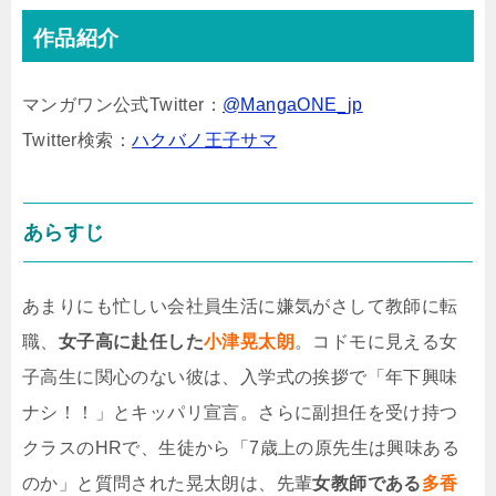
作品紹介
マンガワン公式Twitter：
@MangaONE_jp
Twitter検索：
ハクバノ王子サマ
あらすじ
あまりにも忙しい会社員生活に嫌気がさして教師に転
職、
女子高に赴任した
小津晃太朗
。コドモに見える女
子高生に関心のない彼は、入学式の挨拶で「年下興味
ナシ！！」とキッパリ宣言。さらに副担任を受け持つ
クラスのHRで、生徒から「7歳上の原先生は興味ある
のか」と質問された晃太朗は、先輩
女教師である
多香