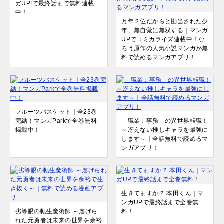
ガUP!で最終話まで無料連載
中！
万年２位だからと勘当された少
年、無自覚に無双する｜マンガ
UPでコミカライズ連載中！な
ろう原作の人気小説マンガが無
料で読めるマンガアプリ！
フルーツバスケット｜全23巻
完結！マンガParkで全巻無料
「職業：事務」の異世界転職！
掲載中！
～冴えない推しキャラを最強に
します～｜全話無料で読めるマ
ンガアプリ！
生きてますか？ 本田くん｜マ
ンガUPで最終話まで全巻無
劣等眼の転生魔術師 ～虐げら
料！
れた元勇者は未来の世界を余裕