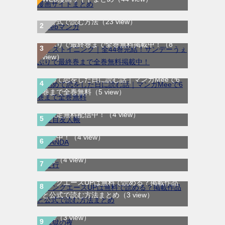
WEB漫画サイト一覧｜ブラウザで無料漫画
を公式で読む方法
（23 view）
ラストイニング｜全44巻完結！サンデーう
ぇぶりで最終巻まで全巻無料掲載中！
（8
view）
初めて恋をした日に読む話｜マンガMeeで6
巻まで全巻無料
（5 view）
夏目友人帳｜最新刊30巻！マンガParkで期
間限定無料配信中！
（4 view）
SANDA｜最新刊第3巻！マンガBANGで無料
配信中！
（4 view）
ま行
（4 view）
ヤングエースUPは無料で読める？掲載作品
鬼獄の夜｜全14巻完結！最終話まで全話無
と公式で読む方法まとめ
（3 view）
料で読める公式マンガアプリ＿マンガ
ダンス・ダンス・ダンスール｜最新刊第25
Mee
（3 view）