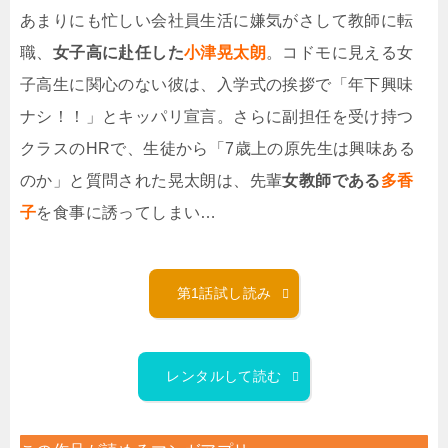
あまりにも忙しい会社員生活に嫌気がさして教師に転
職、
女子高に赴任した
小津晃太朗
。コドモに見える女
子高生に関心のない彼は、入学式の挨拶で「年下興味
ナシ！！」とキッパリ宣言。さらに副担任を受け持つ
クラスのHRで、生徒から「7歳上の原先生は興味ある
のか」と質問された晃太朗は、先輩
女教師である
多香
子
を食事に誘ってしまい…
第1話試し読み
レンタルして読む