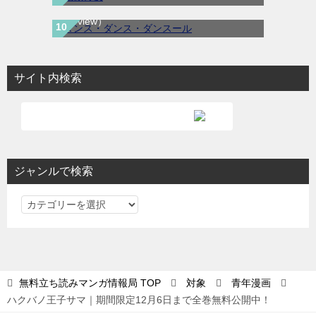
巻！全話無料で読める公式マンガアプリ！
（3 view）
サイト内検索
ジャンルで検索
ジ
ャ
ン
ル
で
無料立ち読みマンガ情報局
TOP
対象
青年漫画
検
ハクバノ王子サマ｜期間限定12月6日まで全巻無料公開中！
索