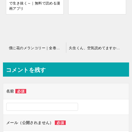
で生き抜く～｜無料で読める漫
画アプリ
投
僕に花のメランコリー｜全巻無料で読める少女漫画専門マンガアプリ
久住くん、空気読めてますか？｜ゆるふわ恋愛ショートギャグ！
稿
ナ
コメントを残す
ビ
ゲ
名前
必須
ー
シ
ョ
ン
メール（公開されません）
必須