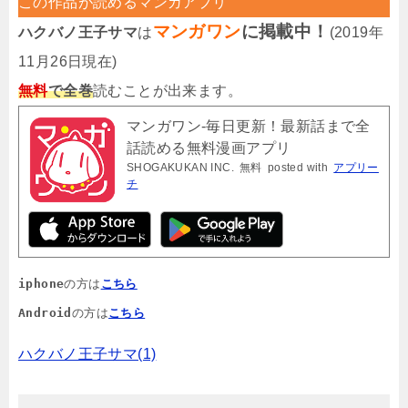
この作品が読めるマンガアプリ
マンガワン
に掲載中！
ハクバノ王子サマ
は
(2019年
11月26日現在)
無料
で全巻
読むことが出来ます。
マンガワン-毎日更新！最新話まで全
話読める無料漫画アプリ
SHOGAKUKAN INC.
無料
posted with
アプリー
チ
iphone
の方は
こちら
Android
の方は
こちら
ハクバノ王子サマ(1)