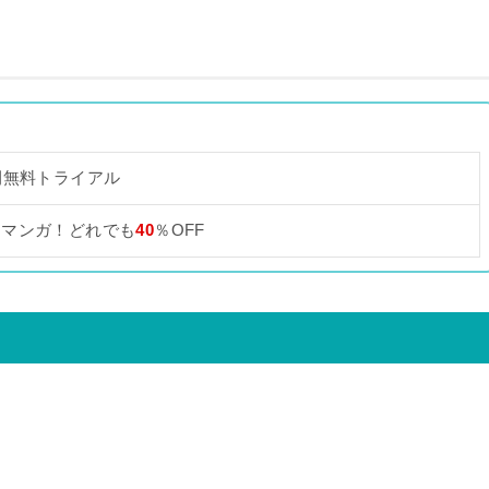
間無料トライアル
なマンガ！どれでも
40
％OFF