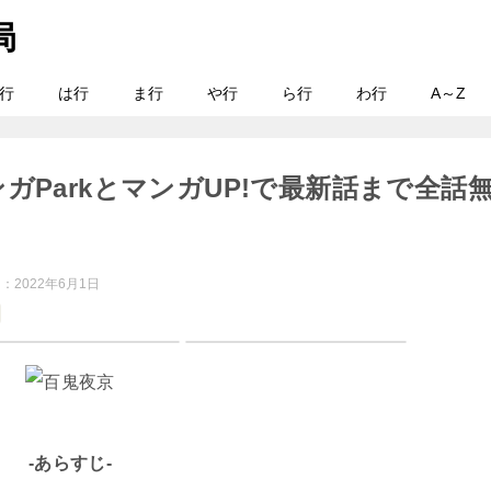
行
は行
ま行
や行
ら行
わ行
A～Z
ガParkとマンガUP!で最新話まで全話
日：
2022年6月1日
-あらすじ-