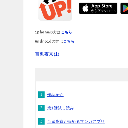
iphone
の方は
こちら
Android
の方は
こちら
百鬼夜京(1)
作品紹介
第1話試し読み
百鬼夜京が読めるマンガアプリ