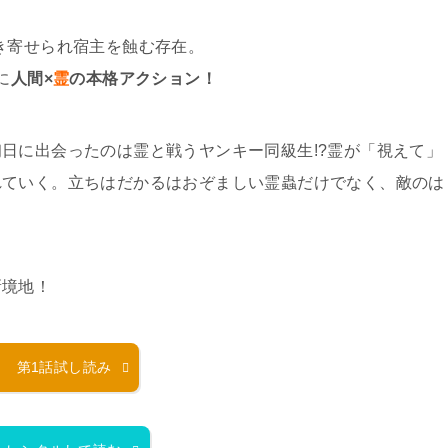
き寄せられ宿主を蝕む存在。
に
人間×
霊
の本格アクション！
日に出会ったのは霊と戦うヤンキー同級生!?霊が「視えて」
れていく。立ちはだかるはおぞましい霊蟲だけでなく、敵のは
新境地！
第1話試し読み