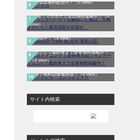
Ａランクパーティを離脱した俺は、元教
りで全話無料配信中！
（5 view）
え子たちと迷宮深部を目指す。｜最新刊
第5巻！マガポケで全話無料連載中！
（5
DARKER THAN BLACK-漆黒の花-｜全4
view）
巻完結！マンガUP!で最終巻まで全巻無
料配信中！
（5 view）
ラストイニング｜全44巻完結！サンデー
うぇぶりで最終巻まで全巻無料掲載中！
（4 view）
シンデレラ・コンプレックス｜マンガ
Meeで無料話毎週開放！
（4 view）
サイト内検索