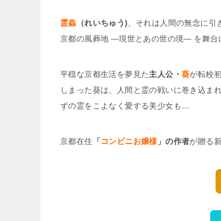
霊蟲
（れいちゅう)
、それは人間の無念に引
京都の風葬地 ―現世とあの世の境― を舞台
平穏な京都生活を夢見た
主人公・
葵
が転校初
しまった葵は、人間と霊の戦いに巻き込ま
ずの霊をこよなく愛する美少女も…
京都在住
「
コンビニお嬢様
」の作者
が贈る