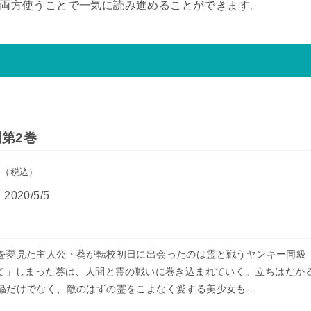
ので両方使うことで一気に読み進めることができます。
第2巻
円
（税込）
：
2020/5/5
を夢見た主人公・葵が転校初日に出会ったのは霊と戦うヤンキー同級
えて」しまった葵は、人間と霊の戦いに巻き込まれていく。立ちはだか
蟲だけでなく、敵のはずの霊をこよなく愛する美少女も…