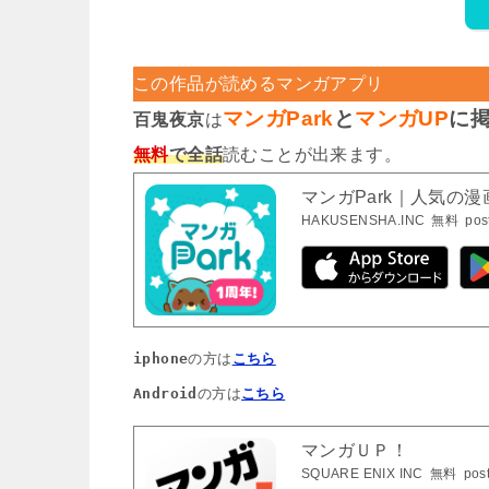
この作品が読めるマンガアプリ
マンガPark
と
マンガUP
に
百鬼夜京
は
無料
で全話
読むことが出来ます。
マンガPark｜人気の
HAKUSENSHA.INC
無料
pos
iphone
の方は
こちら
Android
の方は
こちら
マンガＵＰ！
SQUARE ENIX INC
無料
pos