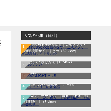
人気の記事（日計）
無
無料で読める漫画を探す｜公式アプリ・
WEB漫画サイトまとめ
（62 view）
WEB漫画サイト一覧｜ブラウザで無料漫
MOONLIGHT MILE｜最新刊第23巻！マ
画を公式で読む方法
（15 view）
ンガワンで最新刊まで全巻無料配信中！
（8 view）
ヴィクトリアの電気棺｜最新刊第2巻！マ
ンガUP!で無料連載中！
（7 view）
ドラゴン、家を買う。｜最新刊4巻まで無
料連載中！
（6 view）
テノゲカ｜最新刊第2巻！サンデーうぇぶ