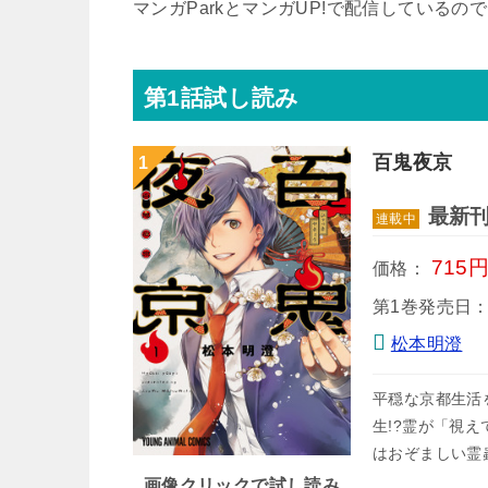
マンガParkとマンガUP!で配信している
第1話試し読み
百鬼夜京
最新刊
連載中
715
価格：
第1巻発売日
松本明澄
平穏な京都生活
生!?霊が「視
はおぞましい霊
画像クリックで試し読み