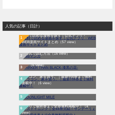
人気の記事（日計）
無料で読める漫画を探す｜公式アプリ・
WEB漫画サイトまとめ
（57 view）
WEB漫画サイト一覧｜ブラウザで無料漫画
DARKER THAN BLACK-漆黒の花-｜全4巻完
を公式で読む方法
（16 view）
結！マンガUP!で最終巻まで全巻無料配信
中！
（6 view）
ドラゴン、家を買う。｜最新刊4巻まで無料
MOONLIGHT MILE｜最新刊第23巻！マンガ
連載中！
（6 view）
ワンで最新刊まで全巻無料配信中！
（5
view）
ラストイニング｜全44巻完結！サンデーう
ぇぶりで最終巻まで全巻無料掲載中！
（4
view）