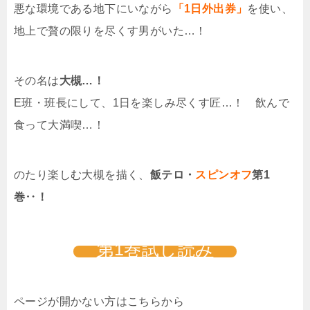
悪な環境である地下にいながら
「1日外出券」
を使い、
地上で贅の限りを尽くす男がいた…！
その名は
大槻…！
E班・班長にして、1日を楽しみ尽くす匠…！ 飲んで
食って大満喫…！
のたり楽しむ大槻を描く、
飯テロ・
スピンオフ
第1
巻‥！
第1巻試し読み
ページが開かない方はこちらから