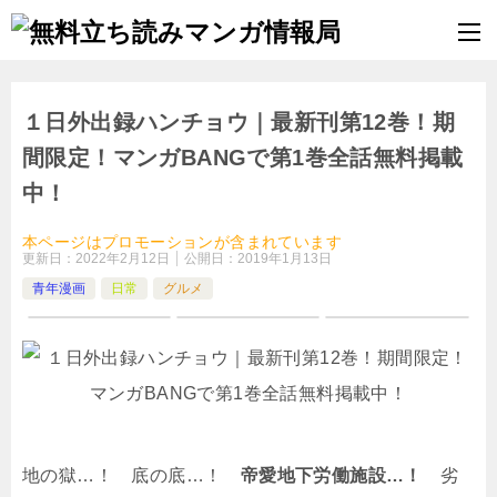
１日外出録ハンチョウ｜最新刊第12巻！期
間限定！マンガBANGで第1巻全話無料掲載
中！
本ページはプロモーションが含まれています
更新日：
2022年2月12日
公開日：
2019年1月13日
青年漫画
日常
グルメ
地の獄…！ 底の底…！
帝愛地下労働施設…！
劣