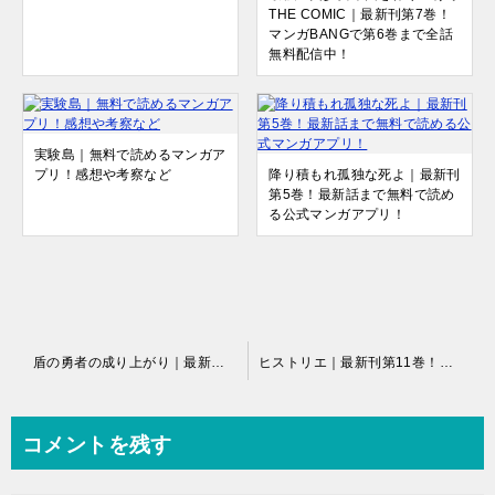
THE COMIC｜最新刊第7巻！
マンガBANGで第6巻まで全話
無料配信中！
実験島｜無料で読めるマンガア
プリ！感想や考察など
降り積もれ孤独な死よ｜最新刊
第5巻！最新話まで無料で読め
る公式マンガアプリ！
投
盾の勇者の成り上がり｜最新刊第21巻！マンガBANGで現在17巻まで無料配信＆最新話更新中！
ヒストリエ｜最新刊第11巻！マガポケで全話無料配信中！
稿
ナ
コメントを残す
ビ