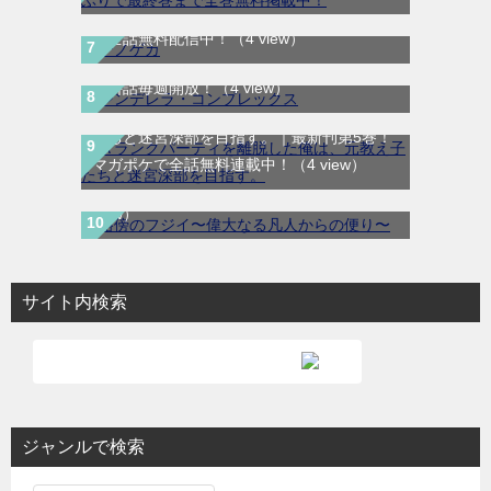
テノゲカ｜最新刊第2巻！サンデーうぇぶり
で全話無料配信中！
（4 view）
シンデレラ・コンプレックス｜マンガMeeで
無料話毎週開放！
（4 view）
Ａランクパーティを離脱した俺は、元教え子
たちと迷宮深部を目指す。｜最新刊第5巻！
路傍のフジイ〜偉大なる凡人からの便り〜｜
マガポケで全話無料連載中！
（4 view）
全話無料で読める公式マンガアプリ
（4
view）
サイト内検索
ジャンルで検索