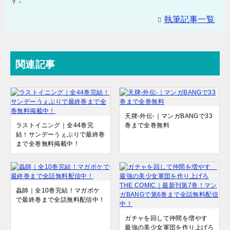
執筆記事一覧
関連記事
天牌-外伝-｜マンガBANGで33
ラストイニング｜全44巻完
巻まで全巻無料
結！サンデーうぇぶりで最終巻
まで全巻無料掲載中！
蟲師｜全10巻完結！マガポケ
で最終巻まで全話無料配信中！
ガチャを回して仲間を増やす
最強の美少女軍団を作り上げろ