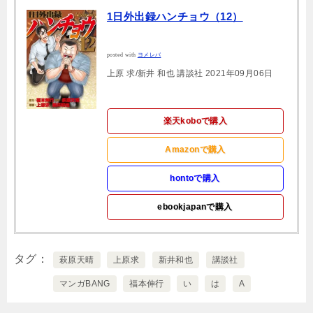
1日外出録ハンチョウ（12）
posted with
ヨメレバ
上原 求/新井 和也 講談社 2021年09月06日
楽天koboで購入
Amazonで購入
hontoで購入
ebookjapanで購入
タグ
萩原天晴
上原求
新井和也
講談社
マンガBANG
福本伸行
い
は
A