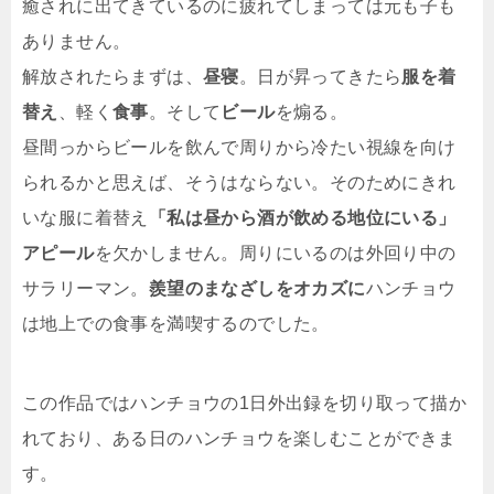
癒されに出てきているのに疲れてしまっては元も子も
ありません。
解放されたらまずは、
昼寝
。日が昇ってきたら
服を着
替え
、軽く
食事
。そして
ビール
を煽る。
昼間っからビールを飲んで周りから冷たい視線を向け
られるかと思えば、そうはならない。そのためにきれ
いな服に着替え
「私は昼から酒が飲める地位にいる」
アピール
を欠かしません。周りにいるのは外回り中の
サラリーマン。
羨望のまなざしをオカズに
ハンチョウ
は地上での食事を満喫するのでした。
この作品ではハンチョウの1日外出録を切り取って描か
れており、ある日のハンチョウを楽しむことができま
す。