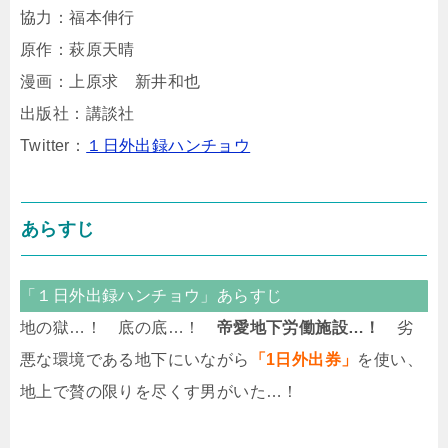
協力：福本伸行
原作：萩原天晴
漫画：上原求 新井和也
出版社：講談社
Twitter：
１日外出録ハンチョウ
あらすじ
「１日外出録ハンチョウ」あらすじ
地の獄…！ 底の底…！
帝愛地下労働施設…！
劣
悪な環境である地下にいながら
「1日外出券」
を使い、
地上で贅の限りを尽くす男がいた…！