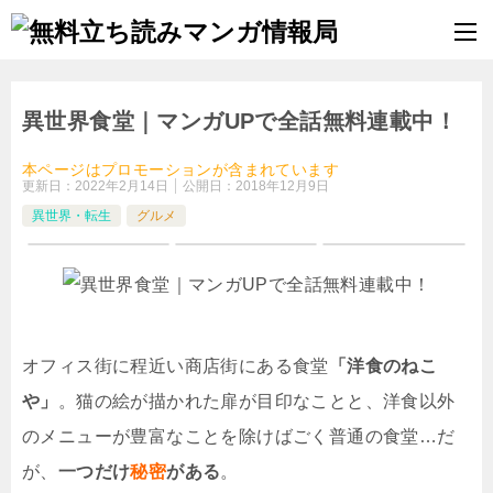
異世界食堂｜マンガUPで全話無料連載中！
本ページはプロモーションが含まれています
更新日：
2022年2月14日
公開日：
2018年12月9日
異世界・転生
グルメ
オフィス街に程近い商店街にある食堂
「洋食のねこ
や」
。猫の絵が描かれた扉が目印なことと、洋食以外
のメニューが豊富なことを除けばごく普通の食堂…だ
が、
一つだけ
秘密
がある
。