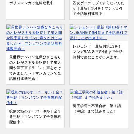
ポリスマンガで無料連載中
乙女ゲーのモブですらないんだ
が｜最新刊第4巻！マンガUP!
で全話無料連載中！
レジェンド｜最新刊第13巻！
マンガBANGで第4巻まで全話
異世界ナンパ〜無職ひきこもり
無料で読むことが出来ます。
のオレがスキルを駆使して猫人
間や深宇宙ドラゴンに声をかけ
てみました〜｜マンガワンで全
話無料連載開始！
魔王学院の不適合者｜第７話
呪剣の姫のオーバーキル｜全３
（中編）まで読みました♪
巻完結！マンガワンで全巻無料
配信中！