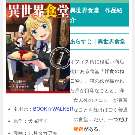
異世界食堂 作品紹
介
あらすじ｜異世界食堂
オフィス街に程近い商店
街にある食堂
「洋食のね
こや」
。猫の絵が描かれ
た扉が目印なことと、洋
食以外のメニューが豊富
引用元：
BOOK☆WALKER
なことを除けばごく普通
の食堂…だが、
一つだけ
原作：犬塚惇平
秘密
がある
。
漫画：九月タカアキ