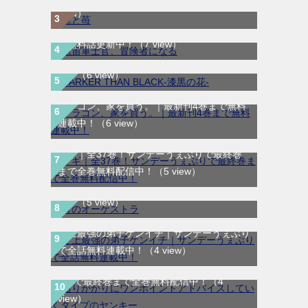
航宙軍士官、冒険者になる｜最新刊第6巻！
view）
第5巻まで無料で読めるマンガアプリ！※順
DARKER THAN BLACK-漆黒の花-｜全4巻完
次無料話更新中！
（7 view）
結！マンガUP!で最終巻まで全巻無料配信
中！
（6 view）
ドラゴン、家を買う。｜最新刊4巻まで無料
連載中！
（6 view）
マギ｜全37巻！サンデーうぇぶりで最終巻
まで全巻無料配信中！
（5 view）
青のオーケストラ｜マンガワンで全話無料連
載中
（5 view）
史上最強の弟子ケンイチ｜サンデーうぇぶり
通りがかりにワンポイントアドバイスしてい
で全話無料連載中！
（4 view）
くタイプのヤンキー｜全8巻完結！マンガ
UP!で最終巻まで全巻無料配信中！
（4
view）