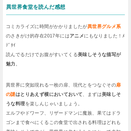
異世界食堂を読んだ感想
コミカライズに時間がかかりましたが
異世界グルメ系
のさきがけ的存在2017年には
アニメ
にもなりました！ﾒ
ﾃﾞﾀｲ
読んでるだけでお腹がすいてくる
美味しそうな描写が
魅力
。
異世界に突如現れる一枚の扉、現代とをつなぐその
扉
の謎
はとりあえず横においておいて
、まずは
美味しそ
うな料理
を楽しんじゃいましょう。
エルフやドワーフ、リザードマンに魔族、果てはドラ
ゴンまで食べにくるこの食堂で出される料理はどれも