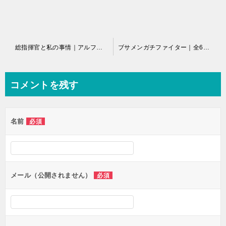
投
総指揮官と私の事情｜アルファポリスマンガで無料連載中
ブサメンガチファイター｜全6巻完結！マンガUPで全巻無料配信中！
稿
ナ
コメントを残す
ビ
ゲ
名前
必須
ー
シ
ョ
ン
メール（公開されません）
必須