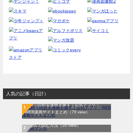
人気の記事（日計）
無料で読める漫画を探す｜公式アプリ・
WEB漫画サイトまとめ
（79 view）
WEB漫画サイト一覧｜ブラウザで無料漫画
龍と苺｜最新刊第4巻！全巻無料で読める公
を公式で読む方法
（20 view）
式マンガアプリ＿サンデーうぇぶり
（10