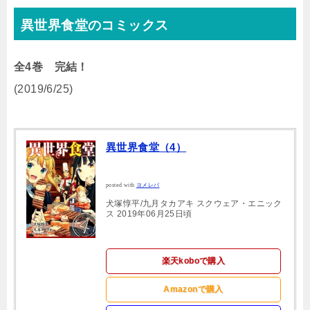
異世界食堂のコミックス
全4巻 完結！
(2019/6/25)
異世界食堂（4）
posted with
ヨメレバ
犬塚惇平/九月タカアキ スクウェア・エニック
ス 2019年06月25日頃
楽天koboで購入
Amazonで購入