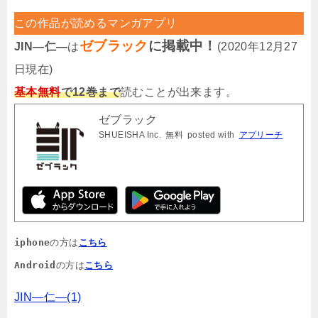
この作品が読めるマンガアプリ
ゼブラック
に掲載中！
JIN―仁―
は
(2020年12月27
日現在)
基本無料
で12巻まで
読むことが出来ます。
ゼブラック
SHUEISHA Inc.
無料
posted with
アプリーチ
iphone
の方は
こちら
Android
の方は
こちら
JIN―仁―(1)