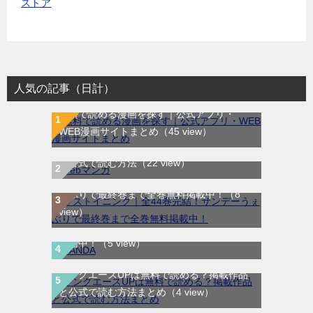
人気の記事（日計）
無料で読める漫画を探す｜公式アプリ・
WEB漫画サイトまとめ
（45 view）
WEB漫画サイト一覧｜ブラウザで無料漫画
を公式で読む方法
（22 view）
ラストイニング｜全44巻完結！サンデーう
ぇぶりで最終巻まで全巻無料掲載中！
（8
view）
SANDA｜最新刊第3巻！マンガBANGで無料
配信中！
（5 view）
ヤングエースUPは無料で読める？掲載作品
と公式で読む方法まとめ
（4 view）
夏目友人帳｜最新刊30巻！マンガParkで期