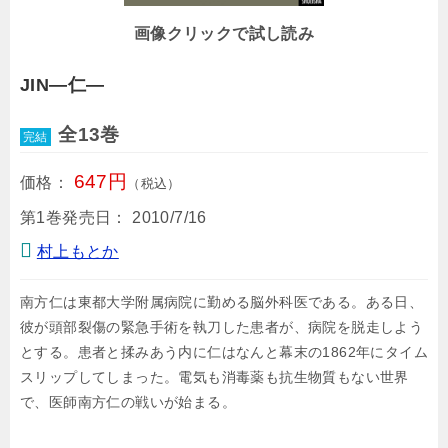
画像クリックで試し読み
JIN―仁―
全13巻
完結
647円
価格：
（税込）
第1巻発売日：
2010/7/16
村上もとか
南方仁は東都大学附属病院に勤める脳外科医である。ある日、
彼が頭部裂傷の緊急手術を執刀した患者が、病院を脱走しよう
とする。患者と揉みあう内に仁はなんと幕末の1862年にタイム
スリップしてしまった。電気も消毒薬も抗生物質もない世界
で、医師南方仁の戦いが始まる。