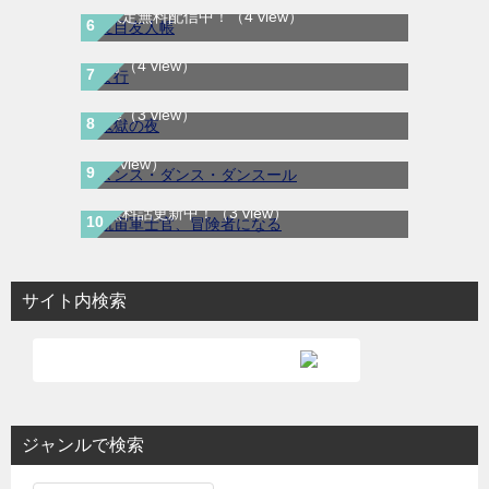
間限定無料配信中！
（4 view）
鬼獄の夜｜全14巻完結！最終話まで全話無
ま行
（4 view）
料で読める公式マンガアプリ＿マンガ
ダンス・ダンス・ダンスール｜最新刊第25
Mee
（3 view）
巻！全話無料で読める公式マンガアプリ！
航宙軍士官、冒険者になる｜最新刊第6巻！
（3 view）
第5巻まで無料で読めるマンガアプリ！※順
次無料話更新中！
（3 view）
サイト内検索
ジャンルで検索