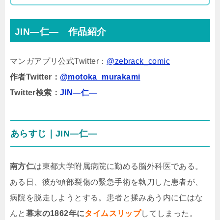
JIN―仁― 作品紹介
マンガアプリ公式Twitter：
@zebrack_comic
作者Twitter：
@motoka_murakami
Twitter検索：
JIN―仁―
あらすじ｜JIN―仁―
南方仁
は東都大学附属病院に勤める脳外科医である。
ある日、彼が頭部裂傷の緊急手術を執刀した患者が、
病院を脱走しようとする。患者と揉みあう内に仁はな
んと
幕末の1862年に
タイムスリップ
してしまった。