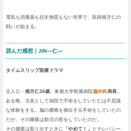
電気も消毒薬も抗生物質もない世界で、医師南方仁の
戦いが始まる。
読んだ感想｜JIN―仁―
タイムスリップ医療ドラマ
主人公・
南方仁34歳
。東都大学附属病院
脳外科
局長
。
ある晩、当直として病院で手術をしていた仁は不思議
な体験をする。脳の腫瘍を摘出する手術をしていたの
だが、その腫瘍は胎児の形をしていたのだ。
その腫瘍は取り出すときに
「やめて！」
とテレパシー