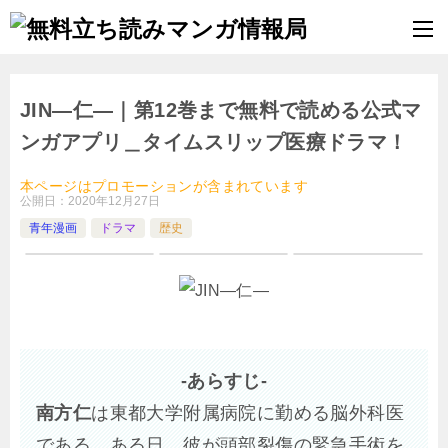
JIN―仁―｜第12巻まで無料で読める公式マ
ンガアプリ＿タイムスリップ医療ドラマ！
本ページはプロモーションが含まれています
公開日：
2020年12月27日
青年漫画
ドラマ
歴史
-あらすじ-
南方仁
は東都大学附属病院に勤める脳外科医
である。ある日、彼が頭部裂傷の緊急手術を