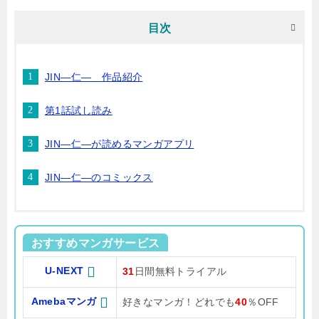
目次
JIN―仁― 作品紹介
第1話試し読み
JIN―仁―が読めるマンガアプリ
JIN―仁―のコミックス
おすすめマンガサービス
U-NEXT
31
日間無料トライアル
Amebaマンガ
好きなマンガ！どれでも
40
％OFF