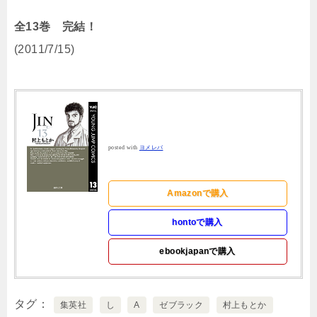
全13巻 完結！
(2011/7/15)
posted with
ヨメレバ
Amazonで購入
hontoで購入
ebookjapanで購入
タグ
集英社
し
A
ゼブラック
村上もとか