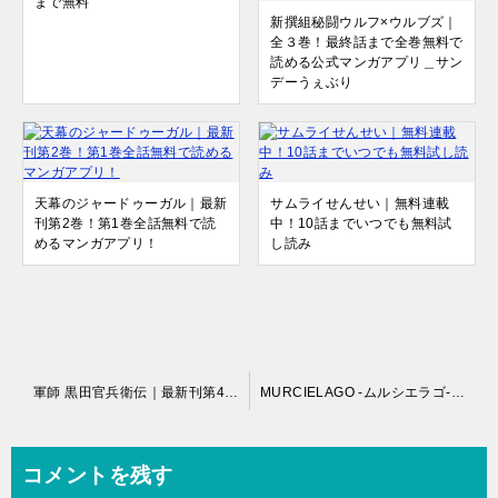
まで無料
新撰組秘闘ウルフ×ウルブズ｜
全３巻！最終話まで全巻無料で
読める公式マンガアプリ＿サン
デーうぇぶり
天幕のジャードゥーガル｜最新
サムライせんせい｜無料連載
刊第2巻！第1巻全話無料で読
中！10話までいつでも無料試
めるマンガアプリ！
し読み
投
軍師 黒田官兵衛伝｜最新刊第4巻まで全話無料で読めるマンガアプリ！戦国4コマギャグ！
MURCIELAGO -ムルシエラゴ-｜全巻無料で読める公式マンガアプリ＿マンガUP！
稿
ナ
コメントを残す
ビ