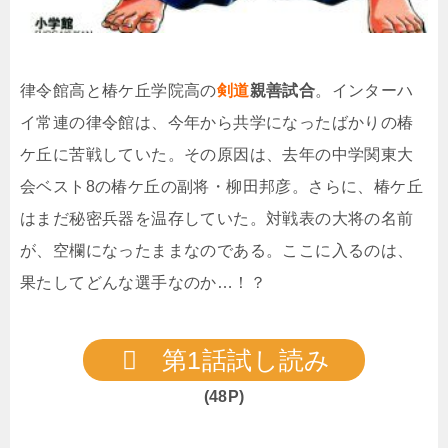
律令館高と椿ケ丘学院高の
剣道
親善試合
。インターハ
イ常連の律令館は、今年から共学になったばかりの椿
ケ丘に苦戦していた。その原因は、去年の中学関東大
会ベスト8の椿ケ丘の副将・柳田邦彦。さらに、椿ケ丘
はまだ秘密兵器を温存していた。対戦表の大将の名前
が、空欄になったままなのである。ここに入るのは、
果たしてどんな選手なのか…！？
第1話試し読み
(48P)