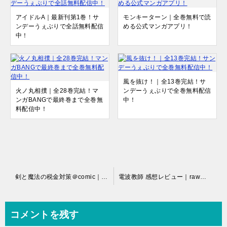
アイドルA｜最新刊第1巻！サ
モンキーターン｜全巻無料で読
ンデーうぇぶりで全話無料配信
める公式マンガアプリ！
中！
風を抜け！｜全13巻完結！サ
火ノ丸相撲｜全28巻完結！マ
ンデーうぇぶりで全巻無料配信
ンガBANGで最終巻まで全巻無
中！
料配信中！
投
剣と魔法の税金対策＠comic｜最新刊第1巻！サンデーうぇぶりで最新話まで全話無料連載中！
電波教師 感想レビュー｜rawで探す人向けにオタク教師の型破りなやり方が意外と刺さる理由【読む方法も紹介】
稿
ナ
コメントを残す
ビ