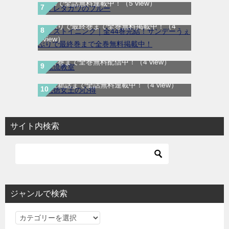
Meeで全話無料連載中！
（5 view）
ラストイニング｜全44巻完結！サンデーう
ぇぶりで最終巻まで全巻無料掲載中！
（4
view）
漂流教室｜全6巻完結！サンデーうぇぶりで
最終巻まで全巻無料配信中！
（4 view）
悪徳女王の心得｜最新刊第3巻！マンガUP!
で最新話まで全話無料連載中！
（4 view）
サイト内検索
ジャンルで検索
ジ