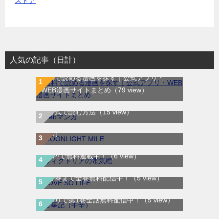
人気の記事（日計）
無料で読める漫画を探す｜公式アプリ・
WEB漫画サイトまとめ
（79 view）
WEB漫画サイト一覧｜ブラウザで無料漫画
MOONLIGHT MILE｜最新刊第23巻！マンガ
を公式で読む方法
（15 view）
ワンで最新刊まで全巻無料配信中！
（15
view）
ヴィクトリアの電気棺｜最新刊第2巻！マン
ガUP!で無料連載中！
（6 view）
LOVE SO LIFE｜全17巻完結！マンガParkで
最終巻まで全巻無料配信中！
（5 view）
古事記（中辛）｜最新刊第2巻！サンデーう
サレタガワのブルー｜最新刊第5巻！妻の不
ぇぶりで第1巻全話無料配信中！
（5 view）
倫から始まる物語の結末やいかに！マンガ