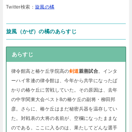
Twitter検索：
旋風の橘
旋風（かぜ）の橘のあらすじ
あらすじ
律令館高と椿ケ丘学院高の
剣道
親善試合
。インタ
ーハイ常連の律令館は、今年から共学になったば
かりの椿ケ丘に苦戦していた。その原因は、去年
の中学関東大会ベスト8の椿ケ丘の副将・柳田邦
彦。さらに、椿ケ丘はまだ秘密兵器を温存してい
た。対戦表の大将の名前が、空欄になったままな
のである。ここに入るのは、果たしてどんな選手