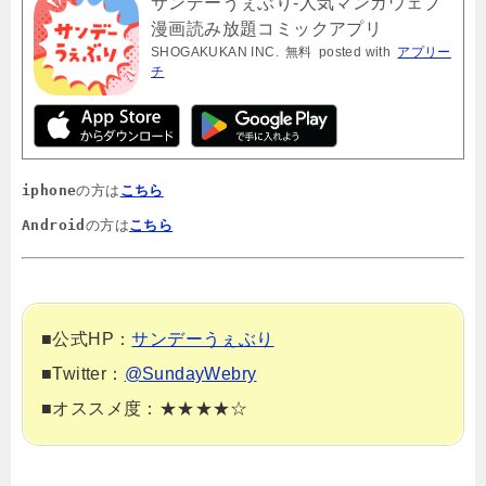
サンデーうぇぶり-人気マンガウェブ
漫画読み放題コミックアプリ
SHOGAKUKAN INC.
無料
posted with
アプリー
チ
iphone
の方は
こちら
Android
の方は
こちら
■公式HP：
サンデーうぇぶり
■Twitter：
@SundayWebry
■オススメ度：★★★★☆