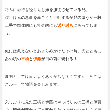
巧みに虐待を繰り返し
妹を服従させている兄
。
佐川は兄の悪事を暴こうと行動するが
兄のほうが一枚
上手
で肉体的にも社会的にも
返り討ち
にあってしま
う。
俺には救えないとあきらめかけたその時、光とともに
あの頃の
三橋
と
伊藤
が目の前に現れる！
展開としては最近よくありがちなネタですが、そこは
スルーして物語を楽しみます。
久しぶりに見た三橋と伊藤はやっぱりあの三橋と伊藤
で、
時代が変わっても変わらない
のがなつかしくて嬉