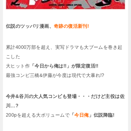
伝説のツッパリ漫画、
奇跡の復活新刊!
累計4000万部を超え、実写ドラマも大ブームを巻き起
こした
大ヒット作
「今日から俺は!!」が限定復活!!
最強コンビ三橋&伊藤が今度は現代で大暴れ!?
今井&谷川の大人気コンビも登場・・・だけど主役は佐
川…?
200pを超える大ボリュームで
「
今日俺
」伝説降臨!