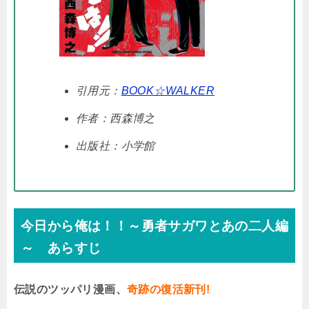
引用元：
BOOK☆WALKER
作者：西森博之
出版社：小学館
今日から俺は！！～勇者サガワとあの二人編
～ あらすじ
伝説のツッパリ漫画、
奇跡の復活新刊!