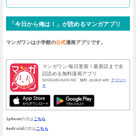
「今日から俺は！」が読めるマンガアプリ
マンガワンは小学館の
公式
漫画アプリです。
マンガワン-毎日更新！最新話まで全
話読める無料漫画アプリ
SHOGAKUKAN INC.
無料
posted with
アプリー
チ
iphone
の方は
こちら
Android
の方は
こちら