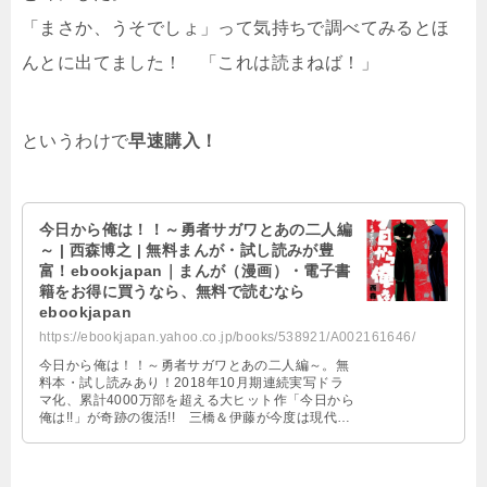
「まさか、うそでしょ」って気持ちで調べてみるとほ
んとに出てました！ 「これは読まねば！」
というわけで
早速購入！
今日から俺は！！～勇者サガワとあの二人編
～ | 西森博之 | 無料まんが・試し読みが豊
富！ebookjapan｜まんが（漫画）・電子書
籍をお得に買うなら、無料で読むなら
ebookjapan
https://ebookjapan.yahoo.co.jp/books/538921/A002161646/
今日から俺は！！～勇者サガワとあの二人編～。無
料本・試し読みあり！2018年10月期連続実写ドラ
マ化、累計4000万部を超える大ヒット作「今日から
俺は!!」が奇跡の復活!! 三橋＆伊藤が今度は現代で
大暴れ!? 200ｐを超える大ボリューム！まんがを
お得に買うなら、無料で読むなら、品揃え世界最大
級のまんが・電子書籍販売サイト
「ebookjapan」！