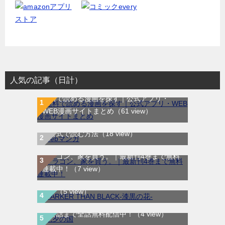
人気の記事（日計）
無料で読める漫画を探す｜公式アプリ・
WEB漫画サイトまとめ
（61 view）
WEB漫画サイト一覧｜ブラウザで無料漫画
を公式で読む方法
（18 view）
ドラゴン、家を買う。｜最新刊4巻まで無料
DARKER THAN BLACK-漆黒の花-｜全4巻完
連載中！
（7 view）
結！マンガUP!で最終巻まで全巻無料配信
中！
（5 view）
七夕の国｜全4巻完結！サンデーうぇぶりで
最終話まで全話無料配信中！
（4 view）
シンデレラ・コンプレックス｜マンガMeeで