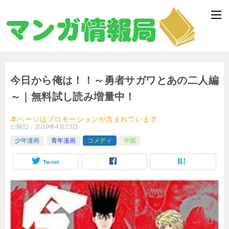
今日から俺は！！～勇者サガワとあの二人編
～｜無料試し読み増量中！
本ページはプロモーションが含まれています
公開日：
2019年4月23日
少年漫画
青年漫画
コメディ
学園
Tweet