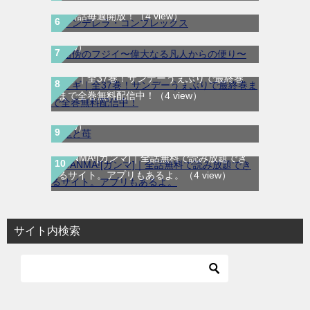
路傍のフジイ〜偉大なる凡人からの便り〜｜
無料話毎週開放！
（4 view）
全話無料で読める公式マンガアプリ
（4
view）
マギ｜全37巻！サンデーうぇぶりで最終巻
龍と苺｜最新刊第4巻！全巻無料で読める公
まで全巻無料配信中！
（4 view）
式マンガアプリ＿サンデーうぇぶり
（4
view）
GANMA![ガンマ]｜全話無料で読み放題でき
るサイト。アプリもあるよ。
（4 view）
サイト内検索