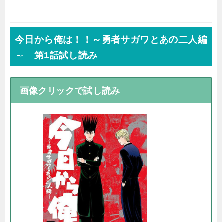
今日から俺は！！～勇者サガワとあの二人編
～ 第1話試し読み
画像クリックで試し読み