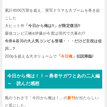
累計4000万部を超え、実写ドラマも大ブームを巻き起
こした
大ヒット作
「今日から俺は!!」が限定復活!!
最強コンビ三橋&伊藤が今度は現代で大暴れ!?
今井&谷川の大人気コンビも登場・・・だけど主役は佐
川…?
200pを超える大ボリュームで
「
今日俺
」伝説降臨!
今日から俺は！！～勇者サガワとあの二人編
～ 読んだ感想
風のうわさで「今日から俺は！」の
新刊
が出たらしい
と耳にした。