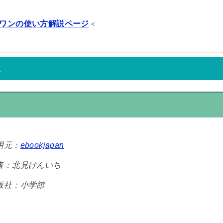
ワンの使い方解説ページ
＜
み
用元：
ebookjapan
者：北見けんいち
版社：小学館