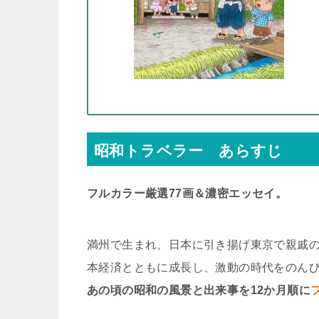
昭和トラベラー あらすじ
フルカラー厳選77画＆濃密エッセイ。
満州で生まれ、日本に引き揚げ東京で親戚
本経済とともに成長し、激動の時代をのん
あの頃の昭和の風景と出来事を12か月順に