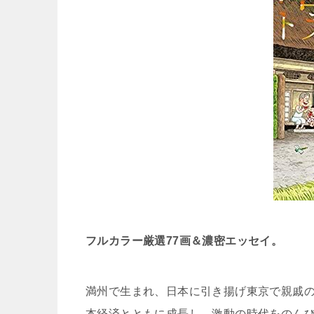
フルカラー厳選77画＆濃密エッセイ。
満州で生まれ、日本に引き揚げ東京で親戚
本経済とともに成長し、激動の時代をのん