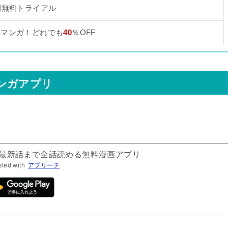
間無料トライアル
なマンガ！どれでも
40
％OFF
ンガアプリ
。
！最新話まで全話読める無料漫画アプリ
sted with
アプリーチ