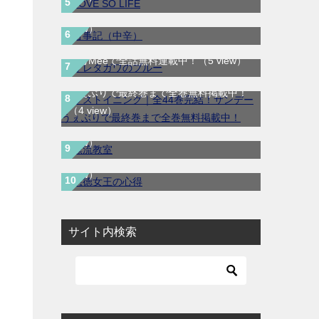
うぇぶりで第1巻全話無料配信中！
（5
サレタガワのブルー｜最新刊第5巻！妻の
view）
不倫から始まる物語の結末やいかに！マ
ンガMeeで全話無料連載中！
（5 view）
ラストイニング｜全44巻完結！サンデー
うぇぶりで最終巻まで全巻無料掲載中！
漂流教室｜全6巻完結！サンデーうぇぶり
（4 view）
で最終巻まで全巻無料配信中！
（4
悪徳女王の心得｜最新刊第3巻！マンガ
view）
UP!で最新話まで全話無料連載中！
（4
view）
サイト内検索