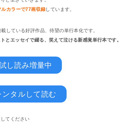
フルカラーで77画収録
しています。
連載している好評作品、待望の単行本化です。
ストとエッセイで綴る、笑えて泣ける新感覚単行本です。
試し読み増量中
レンタルして読む
スしてください