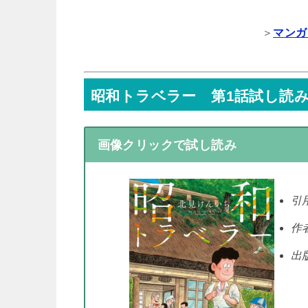
＞
マンガ
昭和トラベラー 第1話試し読
画像クリックで試し読み
引
作
出