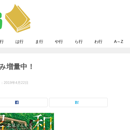
行
は行
ま行
や行
ら行
わ行
A～Z
み増量中！
日：
2019年4月22日