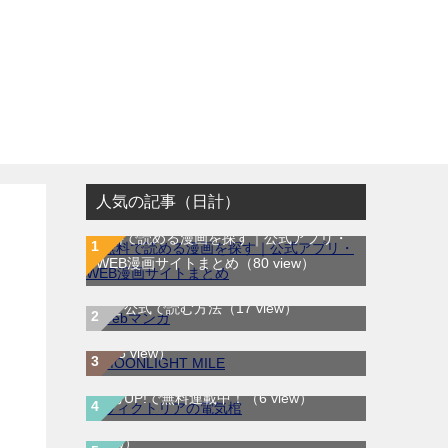
人気の記事（日計）
無料で読める漫画を探す｜公式アプリ・
WEB漫画サイトまとめ
（80 view）
WEB漫画サイト一覧｜ブラウザで無料漫
MOONLIGHT MILE｜最新刊第23巻！マ
画を公式で読む方法
（17 view）
ンガワンで最新刊まで全巻無料配信中！
（15 view）
ヴィクトリアの電気棺｜最新刊第2巻！マ
LOVE SO LIFE｜全17巻完結！マンガ
ンガUP!で無料連載中！
（6 view）
Parkで最終巻まで全巻無料配信中！
（5
古事記（中辛）｜最新刊第2巻！サンデー
view）