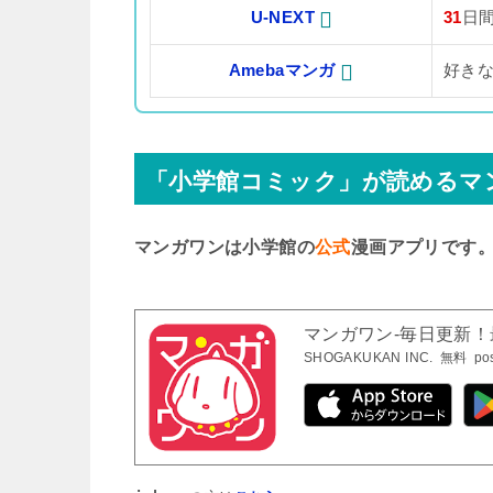
U-NEXT
31
日
Amebaマンガ
好き
「小学館コミック」が読めるマ
マンガワンは小学館の
公式
漫画アプリです
マンガワン-毎日更新
SHOGAKUKAN INC.
無料
po