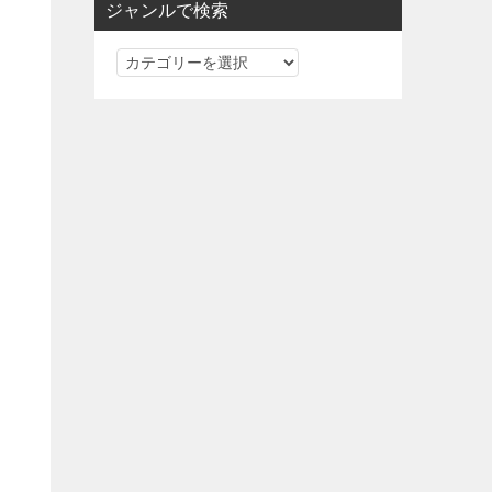
ジャンルで検索
ジ
ャ
ン
ル
で
検
索