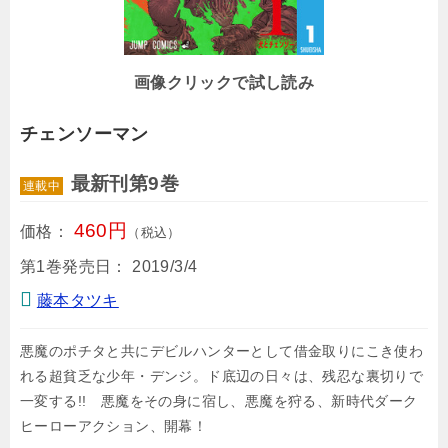
画像クリックで試し読み
チェンソーマン
最新刊第9巻
連載中
460円
価格：
（税込）
第1巻発売日：
2019/3/4
藤本タツキ
悪魔のポチタと共にデビルハンターとして借金取りにこき使わ
れる超貧乏な少年・デンジ。ド底辺の日々は、残忍な裏切りで
一変する!! 悪魔をその身に宿し、悪魔を狩る、新時代ダーク
ヒーローアクション、開幕！