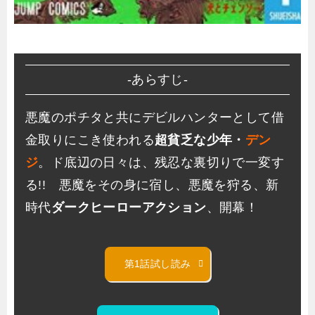
-あらすじ-
悪魔のポチタと共にデビルハンターとして借
金取りにこき使われる
超貧乏な少年・
デン
ジ
。ド底辺の日々は、残忍な裏切りで一変す
る!! 悪魔をその身に宿し、悪魔を狩る、新
時代
ダークヒーローアクション
、開幕！
第1話試し読み