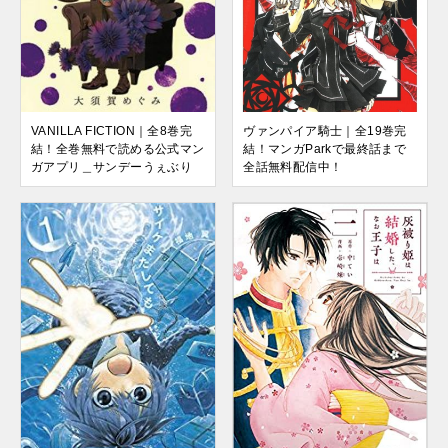
VANILLA FICTION｜全8巻完
ヴァンパイア騎士｜全19巻完
結！全巻無料で読める公式マン
結！マンガParkで最終話まで
ガアプリ＿サンデーうぇぶり
全話無料配信中！