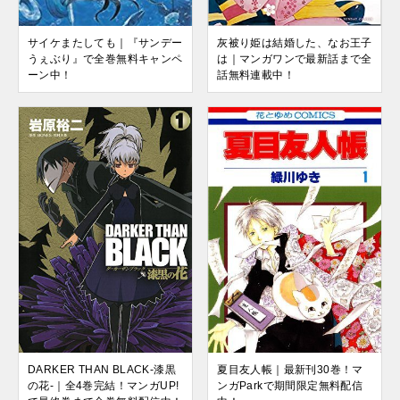
サイケまたしても｜『サンデー
灰被り姫は結婚した、なお王子
うぇぶり』で全巻無料キャンペ
は｜マンガワンで最新話まで全
ーン中！
話無料連載中！
DARKER THAN BLACK-漆黒
夏目友人帳｜最新刊30巻！マ
の花-｜全4巻完結！マンガUP!
ンガParkで期間限定無料配信