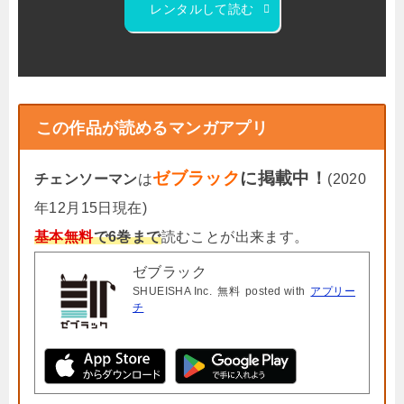
レンタルして読む
この作品が読めるマンガアプリ
ゼブラック
に掲載中！
チェンソーマン
は
(2020
年12月15日現在)
基本無料
で6巻まで
読むことが出来ます。
ゼブラック
SHUEISHA Inc.
無料
posted with
アプリー
チ