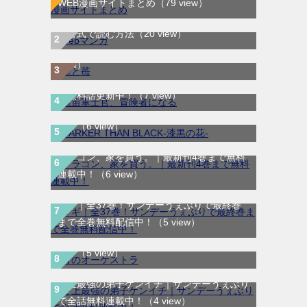
WEB漫画サイトまとめ
（79 view）
WEB漫画サイト一覧｜ブラウザで無料漫画
龍と苺｜最新刊第4巻！全巻無料で読める公
を公式で読む方法
（20 view）
式マンガアプリ＿サンデーうぇぶり
（10
航宙軍士官、冒険者になる｜最新刊第6巻！
view）
第5巻まで無料で読めるマンガアプリ！※順
DARKER THAN BLACK-漆黒の花-｜全4巻完
次無料話更新中！
（7 view）
結！マンガUP!で最終巻まで全巻無料配信
中！
（6 view）
ドラゴン、家を買う。｜最新刊4巻まで無料
連載中！
（6 view）
マギ｜全37巻！サンデーうぇぶりで最終巻
まで全巻無料配信中！
（5 view）
青のオーケストラ｜マンガワンで全話無料連
載中
（5 view）
史上最強の弟子ケンイチ｜サンデーうぇぶり
通りがかりにワンポイントアドバイスしてい
で全話無料連載中！
（4 view）