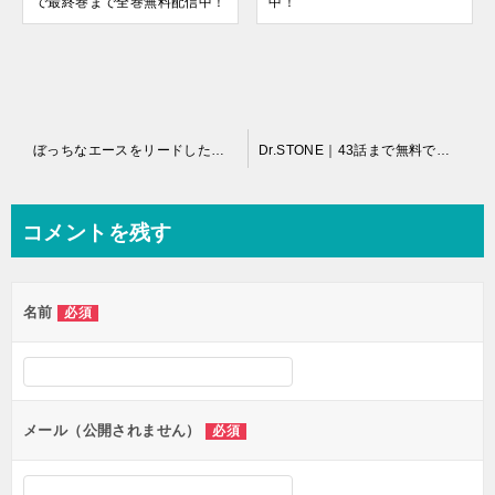
で最終巻まで全巻無料配信中！
中！
投
ぼっちなエースをリードしたい｜全話無料で読める公式マンガアプリ！読んだ感想をふまえて紹介！
Dr.STONE｜43話まで無料で読める公式マンガアプリ！原始文明を生き延びろ！
稿
ナ
コメントを残す
ビ
ゲ
名前
必須
ー
シ
ョ
ン
メール（公開されません）
必須