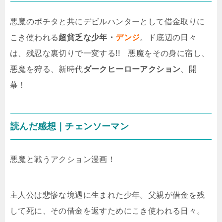
悪魔のポチタと共にデビルハンターとして借金取りに
こき使われる
超貧乏な少年・
デンジ
。ド底辺の日々
は、残忍な裏切りで一変する!! 悪魔をその身に宿し、
悪魔を狩る、新時代
ダークヒーローアクション
、開
幕！
読んだ感想｜チェンソーマン
悪魔と戦うアクション漫画！
主人公は悲惨な境遇に生まれた少年。父親が借金を残
して死に、その借金を返すためにこき使われる日々。