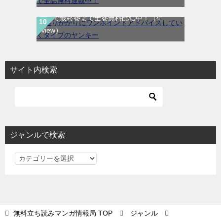
くタイプのヤンキー｜全8巻完結！マンガ
UP!で最終巻まで全巻無料配信中！
（4
view）
サイト内検索
ジャンルで検索
ジ
ャ
ン
ル
で
無料立ち読みマンガ情報局
TOP
ジャンル
検