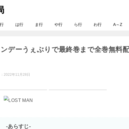
行
は行
ま行
や行
ら行
わ行
A～Z
結！サンデーうぇぶりで最終巻まで全巻無料
日：
2022年11月28日
-あらすじ-