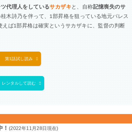
ーツ代理人をしている
サカザキ
と、自称
記憶喪失のサ
の桂木詩乃を伴って、1部昇格を狙っている地元パレス
使えば1部昇格は確実というサカザキに、監督の判断
第1話試し読み
レンタルして読む
中！
(2022年11月28日現在)