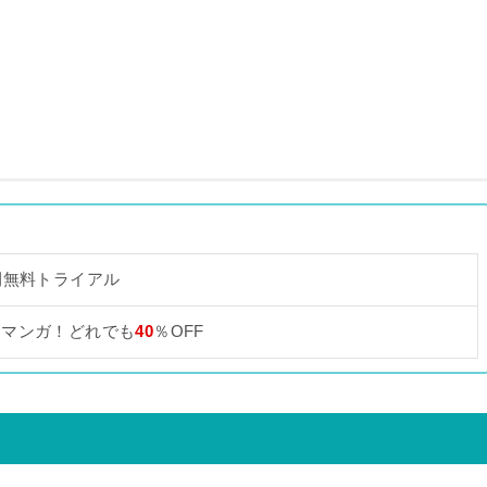
間無料トライアル
なマンガ！どれでも
40
％OFF