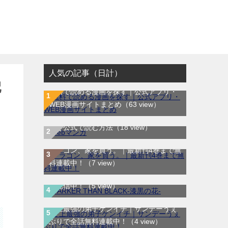
人気の記事（日計）
配
無料で読める漫画を探す｜公式アプリ・
WEB漫画サイトまとめ
（63 view）
WEB漫画サイト一覧｜ブラウザで無料漫
画を公式で読む方法
（18 view）
ドラゴン、家を買う。｜最新刊4巻まで無
DARKER THAN BLACK-漆黒の花-｜全4
料連載中！
（7 view）
巻完結！マンガUP!で最終巻まで全巻無
料配信中！
（5 view）
史上最強の弟子ケンイチ｜サンデーうぇ
七夕の国｜全4巻完結！サンデーうぇぶり
ぶりで全話無料連載中！
（4 view）