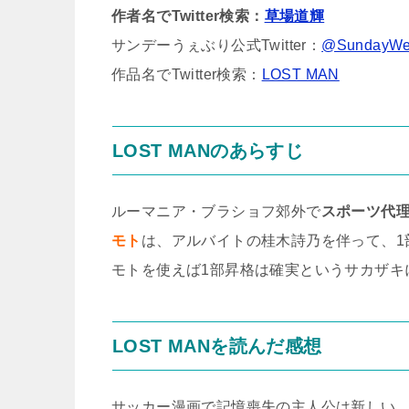
作者名でTwitter検索：
草場道輝
サンデーうぇぶり公式Twitter：
@SundayWe
作品名でTwitter検索：
LOST MAN
LOST MANのあらすじ
ルーマニア・ブラショフ郊外で
スポーツ代
モト
は、アルバイトの桂木詩乃を伴って、1
モトを使えば1部昇格は確実というサカザキ
LOST MANを読んだ感想
サッカー漫画で記憶喪失の主人公は新しい