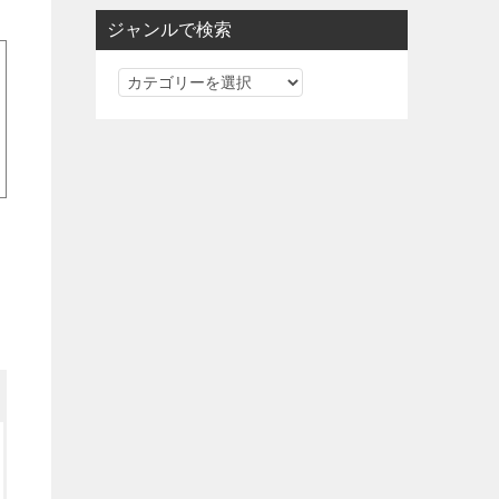
ジャンルで検索
ジ
ャ
ン
ル
で
検
索