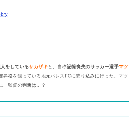
bry
理人をしている
サカザキ
と、自称
記憶喪失のサッカー選手
マツ
部昇格を狙っている地元パレスFCに売り込みに行った。マツ
に、監督の判断は…？