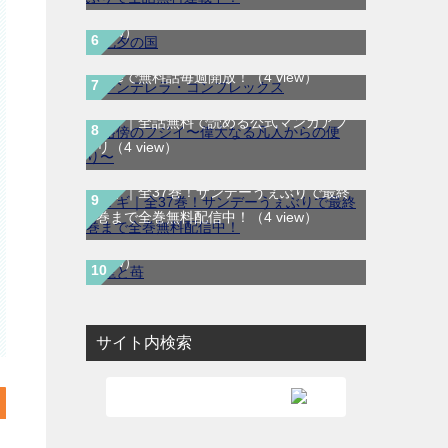
で最終話まで全話無料配信中！
（4
view）
シンデレラ・コンプレックス｜マンガ
Meeで無料話毎週開放！
（4 view）
路傍のフジイ〜偉大なる凡人からの便
り〜｜全話無料で読める公式マンガアプ
リ
（4 view）
マギ｜全37巻！サンデーうぇぶりで最終
龍と苺｜最新刊第4巻！全巻無料で読める
巻まで全巻無料配信中！
（4 view）
公式マンガアプリ＿サンデーうぇぶり
（4
view）
サイト内検索