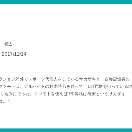
円
（税込）
：
2017/12/14
ラショフ郊外でスポーツ代理人をしているサカザキと、自称記憶喪失
マツモトは、アルバイトの桂木詩乃を伴って、1部昇格を狙っている
売り込みに行った。マツモトを使えば1部昇格は確実というサカザキ
は…？