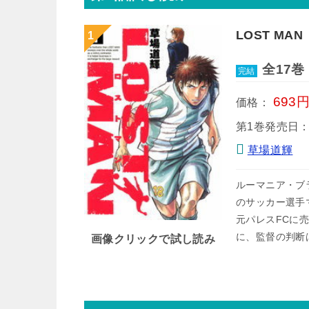
LOST MAN
全17巻
完結
693
価格：
第1巻発売日
草場道輝
ルーマニア・ブ
のサッカー選手
元パレスFCに
に、監督の判断
画像クリックで試し読み