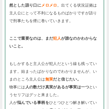
然とした語り口に
メロメロ
。出てくる状況証拠は
主人公にとって不利になるものばかりですが語り
で刑事たちを煙に巻いていきます。
ここで重要なのは、まだ
犯人
が誰なのかわからな
いこと。
もしかすると主人公が犯人だという線も残ってい
ます。始まったばかりなのでわかりませんが、い
まのところ主人公は
無実
だと信じたい。
物事には
人の数だけ真実があるが事実は一つ
とい
うセリフはグッと来ました。
人が
悩んでいる事柄を
ひとつひとつ解き解いてい