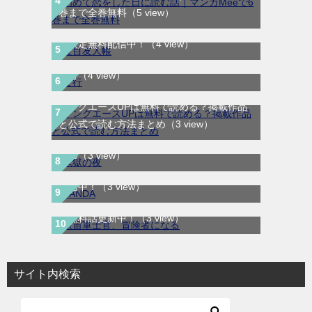
巻まで全巻無料
（5 view）
夏目友人帳｜最新刊30巻！マンガParkで期
間限定無料配信中！
（4 view）
ま行
（4 view）
ヤングエースUPは無料で読める？掲載作品
鬼獄の夜｜全14巻完結！最終話まで全話無
と公式で読む方法まとめ
（3 view）
料で読める公式マンガアプリ＿マンガ
Mee
（3 view）
SANDA｜最新刊第3巻！マンガBANGで無料
航宙軍士官、冒険者になる｜最新刊第6巻！
配信中！
（3 view）
第5巻まで無料で読めるマンガアプリ！※順
次無料話更新中！
（3 view）
サイト内検索