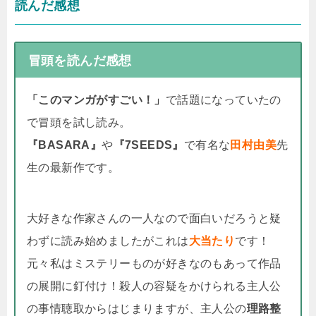
読んだ感想
冒頭を読んだ感想
「このマンガがすごい！」
で話題になっていたの
で冒頭を試し読み。
『BASARA』
や
『7SEEDS』
で有名な
田村由美
先
生の最新作です。
大好きな作家さんの一人なので面白いだろうと疑
わずに読み始めましたがこれは
大当たり
です！
元々私はミステリーものが好きなのもあって作品
の展開に釘付け！殺人の容疑をかけられる主人公
の事情聴取からはじまりますが、主人公の
理路整