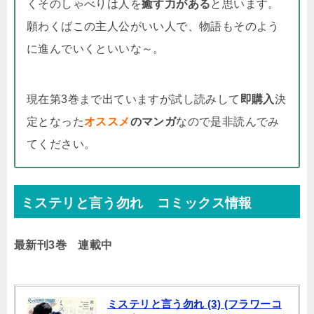
くそのしゃべりは人を
癒す力がある
と思います。
願わくばこの主人公がいい人で、物語もそのよう
に進んでいくといいな～。
現在第3巻まで出ていますが試し読みして
即購入
決
定となった
オススメ
のマンガ
なので是非読んでみ
てください。
ミステリと言う勿れ コミックス情報
最新刊3巻 連載中
ミステリと言う勿れ (3) (フラワーコ