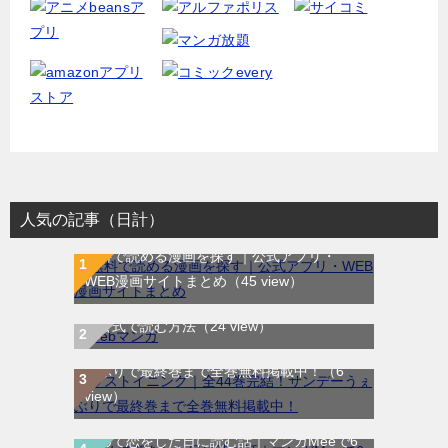
人気の記事（日計）
無料で読める漫画を探す｜公式アプリ・
WEB漫画サイトまとめ
（45 view）
WEB漫画サイト一覧｜ブラウザで無料漫画
を公式で読む方法
（24 view）
ラストイニング｜全44巻完結！サンデーう
ぇぶりで最終巻まで全巻無料掲載中！
（6
view）
初めて恋をした日に読む話｜マンガMeeで6