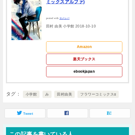
ミックスアルファ)
posted with
ヨメレバ
田村 由美 小学館 2018-10-10
Amazon
楽天ブックス
ebookjapan
タグ
小学館
み
田村由美
フラワーコミックスα
Tweet
この記事を書いている人