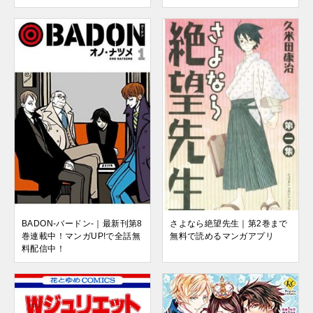
BADON-バードン-｜最新刊第8
さよなら絶望先生｜第2巻まで
巻連載中！マンガUP!で全話無
無料で読めるマンガアプリ
料配信中！