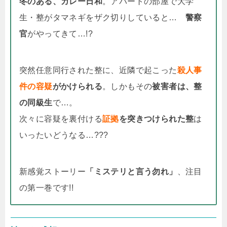
冬のある、カレー日和
。アパートの部屋で大学
生・整がタマネギをザク切りしていると…
警察
官
がやってきて…!?
突然任意同行された整に、近隣で起こった
殺人事
件の容疑
がかけられる
。しかもその
被害者は、整
の同級生
で…。
次々に容疑を裏付ける
証拠
を突きつけられた整
は
いったいどうなる…???
新感覚ストーリー
「ミステリと言う勿れ」
、注目
の第一巻です!!