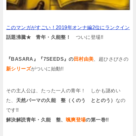
このマンガがすごい！2019年オンナ編2位にランクイン
話題沸騰★ 青年・久能整！
ついに登場!!
『BASARA』『7SEEDS』の
田村由美
、超ひさびさの
新シリーズ
がついに始動!!
その主人公は、たった一人の青年！ しかも謎めい
た、
天然パーマの久能 整（くのう ととのう）
なの
です!!
解決解読青年・久能 整、
颯爽登場
の第一巻!!