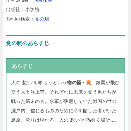
作者twitter：
内富拓地
出版社：小学館
Twitter検索：
覚の駒
覚の駒のあらすじ
あらすじ
人の“想い”を喰らうという
物の怪・
覚
。銀翼が飛び
交う太平洋上空。それぞれに未来を憂う男たちが
戦った幕末の京。水軍が跋扈していた戦国の世の
瀬戸内。信じるもののために命を賭した者がいた
島原。覚りは現れる。人の“想い”が渦巻く場所に。