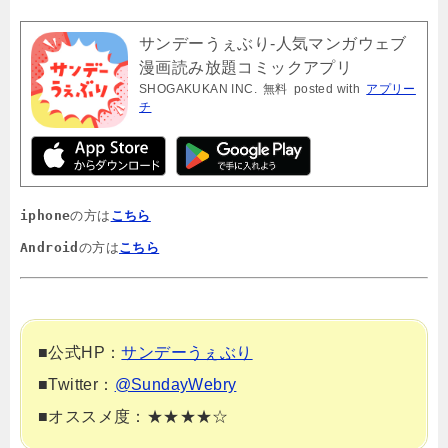
サンデーうぇぶり-人気マンガウェブ
漫画読み放題コミックアプリ
SHOGAKUKAN INC.
無料
posted with
アプリー
チ
iphone
の方は
こちら
Android
の方は
こちら
■公式HP：
サンデーうぇぶり
■Twitter：
@SundayWebry
■オススメ度：★★★★☆