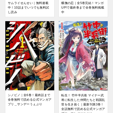
蝶撫の忍｜全5巻完結！マンガ
サムライせんせい｜無料連載
UP!で最終巻まで全巻無料掲載
中！10話までいつでも無料試
中
し読み
シノビノ｜全6巻！最終話まで
転生！ 竹中半兵衛 マイナー武
全巻無料で読める公式マンガア
将に転生した仲間たちと戦国乱
プリ＿サンデーうぇぶり
世を生き抜く｜最新刊第3巻！
全話無料で読める公式マンガア