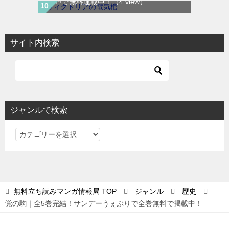
ガUP!で無料連載中！
（4 view）
サイト内検索
ジャンルで検索
ジ
ャ
ン
ル
で
無料立ち読みマンガ情報局
TOP
ジャンル
歴史
検
覚の駒｜全5巻完結！サンデーうぇぶりで全巻無料で掲載中！
索