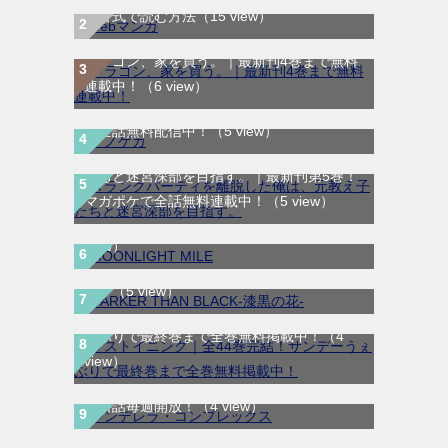
を公式で読む方法
（15 view）
ドラゴン、家を買う。｜最新刊4巻まで無料
連載中！
（6 view）
テノゲカ｜最新刊第2巻！サンデーうぇぶり
で全話無料配信中！
（5 view）
Ａランクパーティを離脱した俺は、元教え子
たちと迷宮深部を目指す。｜最新刊第5巻！
MOONLIGHT MILE｜最新刊第23巻！マンガ
マガポケで全話無料連載中！
（5 view）
ワンで最新刊まで全巻無料配信中！
（5
DARKER THAN BLACK-漆黒の花-｜全4巻完
view）
結！マンガUP!で最終巻まで全巻無料配信
中！
（5 view）
ラストイニング｜全44巻完結！サンデーう
ぇぶりで最終巻まで全巻無料掲載中！
（4
view）
シンデレラ・コンプレックス｜マンガMeeで
無料話毎週開放！
（4 view）
ヴィクトリアの電気棺｜最新刊第2巻！マン