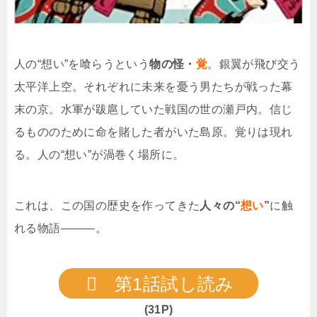
人の“想い”を喰らうという
物の怪・
覚
。銀翼が飛び交う
太平洋上空。それぞれに未来を憂う男たちが戦った幕
末の京。水軍が跋扈していた戦国の世の瀬戸内。信じ
るもののために命を賭した者がいた島原。覚りは現れ
る。人の“想い”が渦巻く場所に。
これは、この国の歴史を作ってきた
人々の“
想い
”
に触
れる物語―――。
第1話試し読み
(31P)