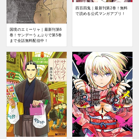
四百四鬼｜最新刊第2巻！無料
で読める公式マンガアプリ！
国境のエミーリャ｜最新刊第6
巻！サンデーうぇぶりで第5巻
まで全話無料配信中！