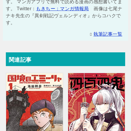
す。 マンガアプリで無料で読める漫画の感想書いてま
す。 Twitter：
もきちー：マンガ情報局
画像は七尾ナ
ナキ先生の『異剣戦記ヴェルンディオ』からコハクで
す。
執筆記事一覧
関連記事