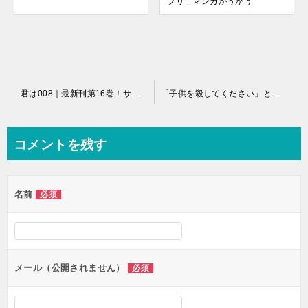
プリ＿マンガがうがう
投
君は008｜最新刊第16巻！サンデーうぇぶりで全話無料連載中！
「子供を殺してください」という親たち｜最新刊第10巻！ゼロコミで最新話まで全話無料で連載中！
稿
ナ
コメントを残す
ビ
ゲ
名前
必須
ー
シ
ョ
ン
メール（公開されません）
必須