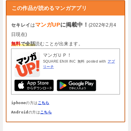
この作品が読めるマンガアプリ
マンガUP
に掲載中！
セキレイ
は
(2022年2月4
日現在)
無料
で全話
読むことが出来ます。
マンガＵＰ！
SQUARE ENIX INC
無料
posted with
アプ
リーチ
iphone
の方は
こちら
Android
の方は
こちら