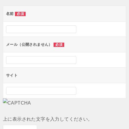
ゲ
名前
必須
ー
シ
ョ
ン
メール（公開されません）
必須
サイト
上に表示された文字を入力してください。