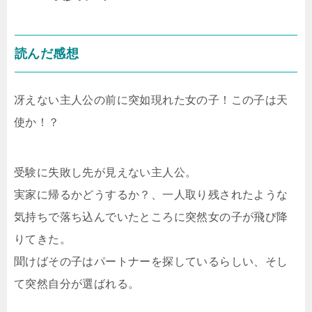
読んだ感想
冴えない主人公の前に突如現れた女の子！この子は天
使か！？
受験に失敗し先が見えない主人公。
実家に帰るかどうするか？、一人取り残されたような
気持ちで落ち込んでいたところに突然女の子が飛び降
りてきた。
聞けばその子はパートナーを探しているらしい、そし
て突然自分が選ばれる。