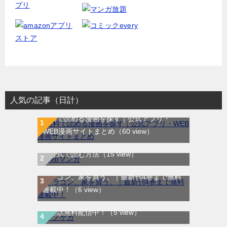
人気の記事（日計）
無料で読める漫画を探す｜公式アプリ・
WEB漫画サイトまとめ
（60 view）
WEB漫画サイト一覧｜ブラウザで無料漫画
を公式で読む方法
（15 view）
ドラゴン、家を買う。｜最新刊4巻まで無料
連載中！
（6 view）
テノゲカ｜最新刊第2巻！サンデーうぇぶり
で全話無料配信中！
（5 view）
Ａランクパーティを離脱した俺は、元教え子