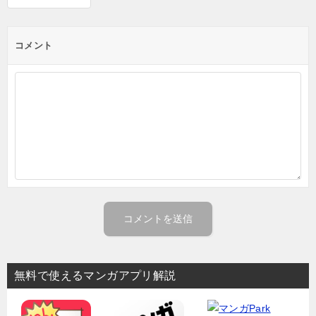
コメント
無料で使えるマンガアプリ解説