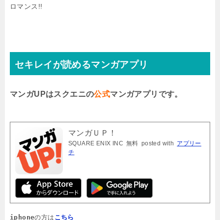
ロマンス!!
セキレイが読めるマンガアプリ
マンガUPはスクエニの
公式
マンガアプリです。
マンガＵＰ！
SQUARE ENIX INC
無料
posted with
アプリー
チ
iphone
の方は
こちら