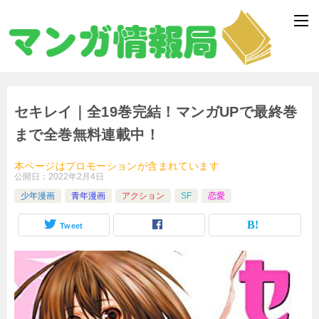
セキレイ｜全19巻完結！マンガUPで最終巻
まで全巻無料連載中！
本ページはプロモーションが含まれています
公開日：
2022年2月4日
少年漫画
青年漫画
アクション
SF
恋愛
Tweet