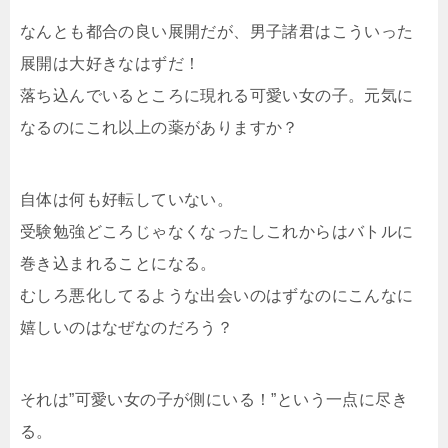
なんとも都合の良い展開だが、男子諸君はこういった
展開は大好きなはずだ！
落ち込んでいるところに現れる可愛い女の子。元気に
なるのにこれ以上の薬がありますか？
自体は何も好転していない。
受験勉強どころじゃなくなったしこれからはバトルに
巻き込まれることになる。
むしろ悪化してるような出会いのはずなのにこんなに
嬉しいのはなぜなのだろう？
それは”可愛い女の子が側にいる！”という一点に尽き
る。