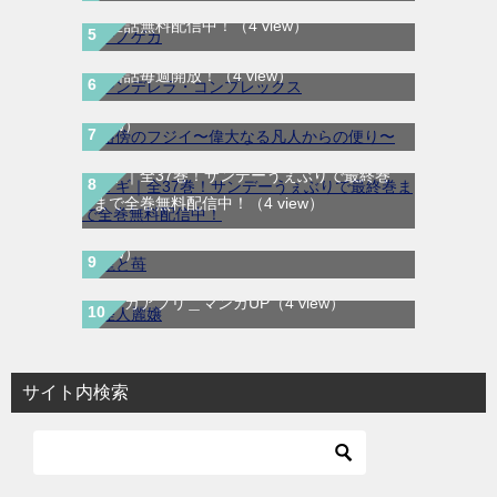
で全話無料配信中！
（4 view）
シンデレラ・コンプレックス｜マンガMeeで
路傍のフジイ〜偉大なる凡人からの便り〜｜
無料話毎週開放！
（4 view）
全話無料で読める公式マンガアプリ
（4
view）
マギ｜全37巻！サンデーうぇぶりで最終巻
龍と苺｜最新刊第4巻！全巻無料で読める公
まで全巻無料配信中！
（4 view）
式マンガアプリ＿サンデーうぇぶり
（4
view）
怪人麗嬢｜最新話まで全話無料で読める公式
マンガアプリ＿マンガUP
（4 view）
サイト内検索