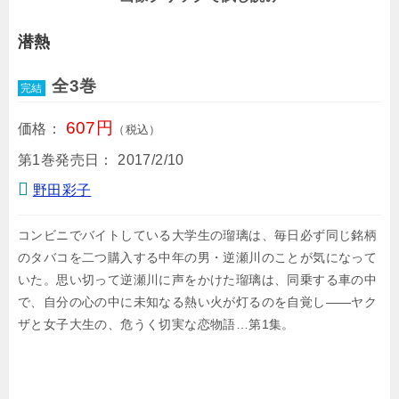
どうせ生きるなら好きな人と一緒にいたいですもん
潜熱
ネ。
全3巻
完結
607円
価格：
（税込）
第1巻発売日：
2017/2/10
野田彩子
コンビニでバイトしている大学生の瑠璃は、毎日必ず同じ銘柄
のタバコを二つ購入する中年の男・逆瀬川のことが気になって
いた。思い切って逆瀬川に声をかけた瑠璃は、同乗する車の中
で、自分の心の中に未知なる熱い火が灯るのを自覚し――ヤク
ザと女子大生の、危うく切実な恋物語…第1集。