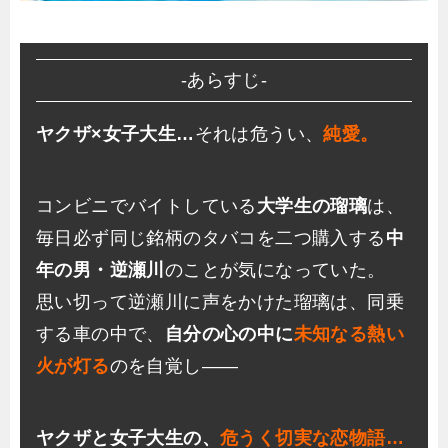
-あらすじ-
ヤクザ×女子大生…
それは危うい、
純愛。
コンビニでバイトしている
大学生の瑠璃
は、
毎日必ず同じ銘柄のタバコを二つ購入する
中
年の男・逆瀬川
のことが気になっていた。
思い切って逆瀬川に声をかけた瑠璃は、同乗
する車の中で、
自分の心の中に
未知なる熱い
火が灯る
のを自覚し――
ヤクザと女子大生の、
危うく切実な恋物語…