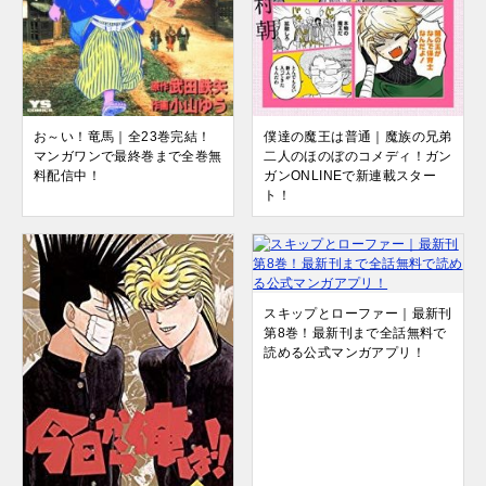
お～い！竜馬｜全23巻完結！
僕達の魔王は普通｜魔族の兄弟
マンガワンで最終巻まで全巻無
二人のほのぼのコメディ！ガン
料配信中！
ガンONLINEで新連載スター
ト！
スキップとローファー｜最新刊
第8巻！最新刊まで全話無料で
読める公式マンガアプリ！