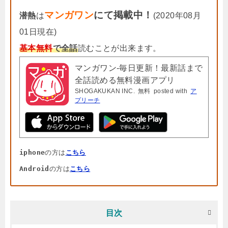
マンガワン
にて掲載中！
潜熱
は
(2020年08月
01日現在)
基本無料
で全話
読むことが出来ます。
マンガワン-毎日更新！最新話まで
全話読める無料漫画アプリ
SHOGAKUKAN INC.
無料
posted with
ア
プリーチ
iphone
の方は
こちら
Android
の方は
こちら
目次