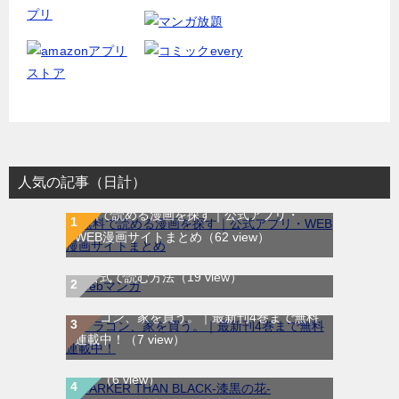
人気の記事（日計）
無料で読める漫画を探す｜公式アプリ・
WEB漫画サイトまとめ
（62 view）
WEB漫画サイト一覧｜ブラウザで無料漫画
を公式で読む方法
（19 view）
ドラゴン、家を買う。｜最新刊4巻まで無料
DARKER THAN BLACK-漆黒の花-｜全4巻完
連載中！
（7 view）
結！マンガUP!で最終巻まで全巻無料配信
中！
（6 view）
テノゲカ｜最新刊第2巻！サンデーうぇぶり