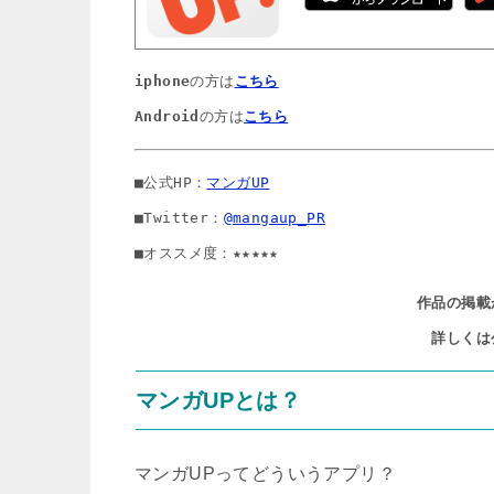
iphone
の方は
こちら
Android
の方は
こちら
■公式HP：
マンガUP
■Twitter：
@mangaup_PR
■オススメ度：★★★★★
作品の掲載
詳しくは
マンガUPとは？
マンガUPってどういうアプリ？