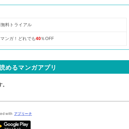
間無料トライアル
なマンガ！どれでも
40
％OFF
」が読めるマンガアプリ
す。
ted with
アプリーチ