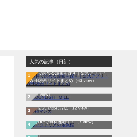
人気の記事（日計）
無料で読める漫画を探す｜公式アプリ・
MOONLIGHT MILE｜最新刊第23巻！マ
WEB漫画サイトまとめ
（63 view）
ンガワンで最新刊まで全巻無料配信中！
（14 view）
WEB漫画サイト一覧｜ブラウザで無料漫
画を公式で読む方法
（12 view）
ヴィクトリアの電気棺｜最新刊第2巻！マ
LOVE SO LIFE｜全17巻完結！マンガ
ンガUP!で無料連載中！
（7 view）
Parkで最終巻まで全巻無料配信中！
（6
view）