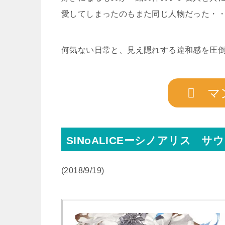
愛してしまったのもまた同じ人物だった・
何気ない日常と、見え隠れする違和感を圧
マ
SINoALICEーシノアリス 
(2018/9/19)