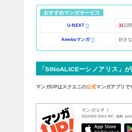
おすすめマンガサービス
U-NEXT
31
日
Amebaマンガ
好き
「SINoALICEーシノアリス
マンガUPはスクエニの
公式
マンガアプリで
マンガＵＰ！
SQUARE ENIX INC
無料
pos