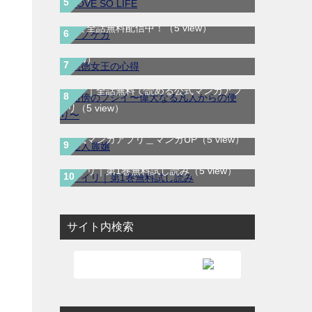
テノゲカ｜最新刊第2巻！サンデーうぇぶ
悪徳女王の心得｜最新刊第3巻！マンガ
りで全話無料配信中！
（5 view）
UP!で最新話まで全話無料連載中！
（5
view）
路傍のフジイ〜偉大なる凡人からの便
り〜｜全話無料で読める公式マンガアプ
リ
（5 view）
怪人麗嬢｜最新話まで全話無料で読める
公式マンガアプリ＿マンガUP
（5 view）
レイリ｜第1巻無料試し読み
（5 view）
サイト内検索