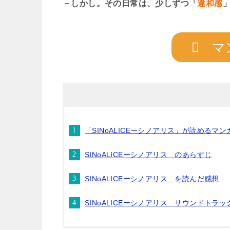
－しかし。その日常は、少しずつ「
違和感
マ
「SINoALICEーシノアリス」が読めるマ
SINoALICEーシノアリス のあらすじ
SINoALICEーシノアリス を読んだ感想
SINoALICEーシノアリス サウンドトラッ