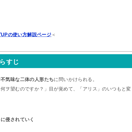
ガUPの使い方解説ページ
＜
あらすじ
で
不気味な二体の人形たち
に問いかけられる。
に何ヲ望むのですか？」目が覚めて、「アリス」のいつもと変
」に侵されていく