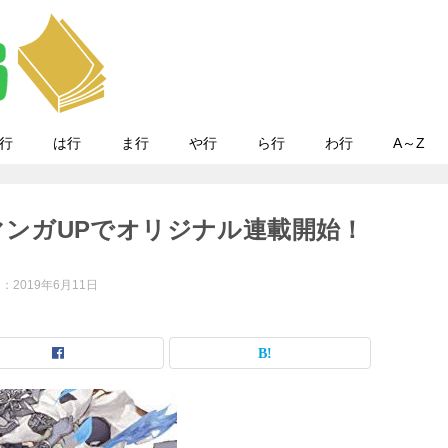
行
は行
ま行
や行
ら行
わ行
A～Z
｜マンガUPでオリジナル連載開始！
日：
2019年6月11日