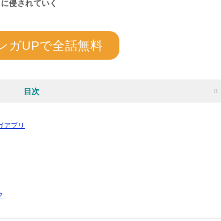
」に侵されていく
ンガUPで全話無料
目次
ンガアプリ
ク