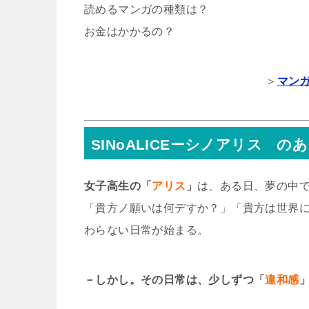
読めるマンガの種類は？
お金はかかるの？
＞
マン
SINoALICEーシノアリス の
女子高生の「
アリス
」
は、ある日、夢の中
「貴方ノ願いは何デすか？」「貴方は世界
わらない日常が始まる。
－しかし。その日常は、少しずつ「
違和感