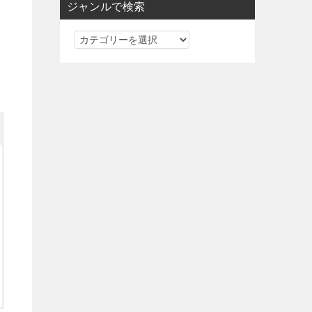
ジャンルで検索
ジ
ャ
ン
ル
で
検
索