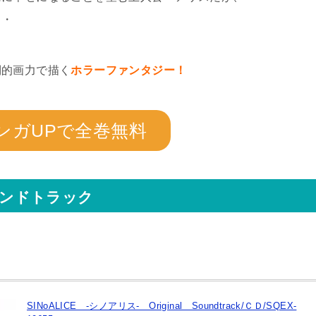
・・
倒的画力で描く
ホラーファンタジー！
ンガUPで全巻無料
サウンドトラック
SINoALICE -シノアリス- Original Soundtrack/ＣＤ/SQEX-