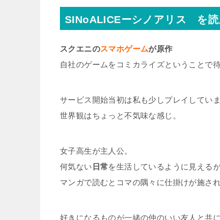
SINoALICEーシノアリス を
スクエニの
スマホゲーム
が原作
自社のゲームをコミカライズということで
サービス開始当初は私も少しプレイしてい
世界観はちょっと不気味な感じ。
女子高生が主人公。
何気ない
日常
を生活しているように見える
マンガで読むとコマの隅々に仕掛けが施さ
好きになるものが一緒の仲のいい友人と共