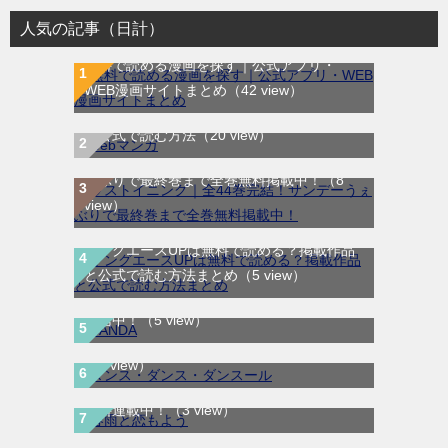
人気の記事（日計）
無料で読める漫画を探す｜公式アプリ・
WEB漫画サイトまとめ
（42 view）
WEB漫画サイト一覧｜ブラウザで無料漫画
を公式で読む方法
（20 view）
ラストイニング｜全44巻完結！サンデーう
ぇぶりで最終巻まで全巻無料掲載中！
（8
view）
ヤングエースUPは無料で読める？掲載作品
と公式で読む方法まとめ
（5 view）
SANDA｜最新刊第3巻！マンガBANGで無料
ダンス・ダンス・ダンスール｜最新刊第25
配信中！
（5 view）
巻！全話無料で読める公式マンガアプリ！
（3 view）
春雨と恋もよう｜全3巻完結！マンガMeeで
無料連載中！
（3 view）
恋は同人誌より奇なり｜全3巻完結！マンガ