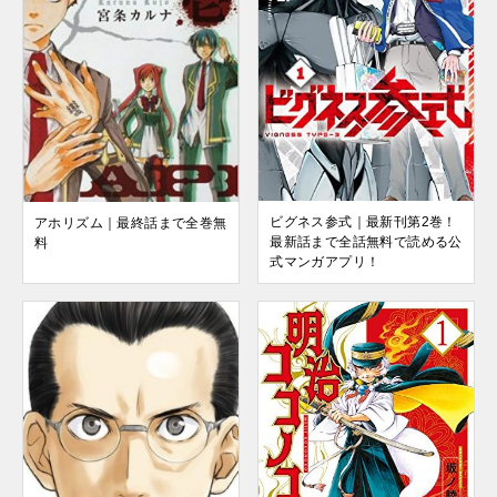
ビグネス参式｜最新刊第2巻！
アホリズム｜最終話まで全巻無
最新話まで全話無料で読める公
料
式マンガアプリ！