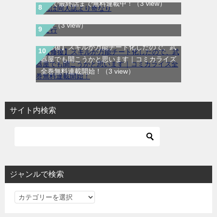
UP!で最終話まで無料連載中！
（3 view）
ま行
（3 view）
【修復】スキルが万能チート化したので、武
器屋でも開こうかと思います｜コミカライズ
全巻無料連載開始！
（3 view）
サイト内検索
ジャンルで検索
ジ
ャ