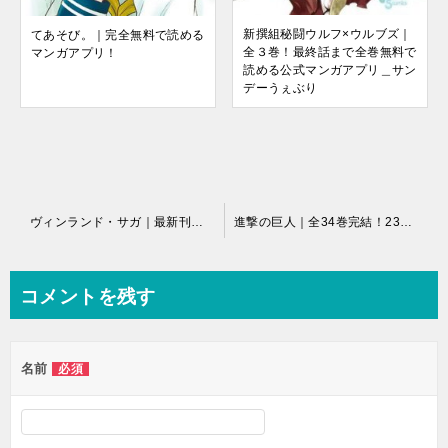
新撰組秘闘ウルフ×ウルブズ｜
てあそび。｜完全無料で読める
全３巻！最終話まで全巻無料で
マンガアプリ！
読める公式マンガアプリ＿サン
デーうぇぶり
投
ヴィンランド・サガ｜最新刊第26巻！マンガBANGで最新刊まで全話無料連載中！
進撃の巨人｜全34巻完結！23巻まで全話無料で読める公式漫画アプリをご紹介！
稿
ナ
コメントを残す
ビ
ゲ
名前
必須
ー
シ
ョ