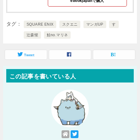
ebookjapanで購入
タグ
SQUARE ENIX
スクエニ
マンガUP
す
辻森惺
鮭no.マリネ
Tweet
この記事を書いている人