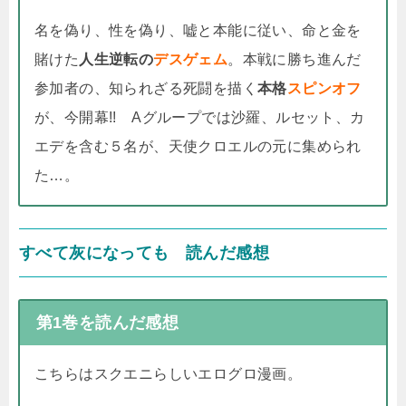
名を偽り、性を偽り、嘘と本能に従い、命と金を
賭けた
人生逆転の
デスゲェム
。本戦に勝ち進んだ
参加者の、知られざる死闘を描く
本格
スピンオフ
が、今開幕!! Aグループでは沙羅、ルセット、カ
エデを含む５名が、天使クロエルの元に集められ
た…。
すべて灰になっても 読んだ感想
第1巻を読んだ感想
こちらはスクエニらしいエログロ漫画。