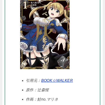
引用元：
BOOK☆WALKER
原作：辻森惺
作画：鮭no.マリネ