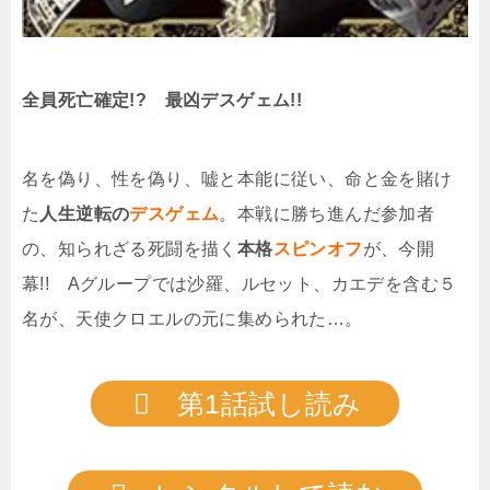
全員死亡確定!? 最凶デスゲェム!!
名を偽り、性を偽り、嘘と本能に従い、命と金を賭け
た
人生逆転の
デスゲェム
。本戦に勝ち進んだ参加者
の、知られざる死闘を描く
本格
スピンオフ
が、今開
幕!! Aグループでは沙羅、ルセット、カエデを含む５
名が、天使クロエルの元に集められた…。
第1話試し読み