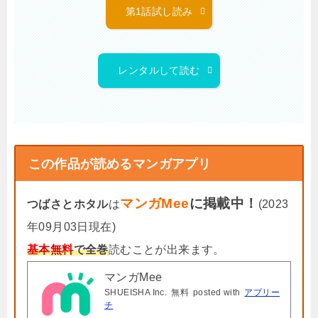
第1話試し読み
レンタルして読む
この作品が読めるマンガアプリ
マンガMee
に掲載中！
つばさとホタル
は
(2023
年09月03日現在)
基本無料
で全巻
読むことが出来ます。
マンガMee
SHUEISHA Inc.
無料
posted with
アプリー
チ