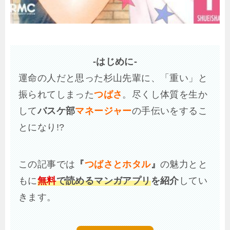
-はじめに-
運命の人だと思った杉山先輩に、「重い」と
振られてしまった
つばさ
。尽くし体質を生か
して
バスケ部
マネージャー
の手伝いをするこ
とになり!?
この記事では
『
つばさとホタル
』
の魅力とと
もに
無料
で読めるマンガアプリ
を紹介
してい
きます。