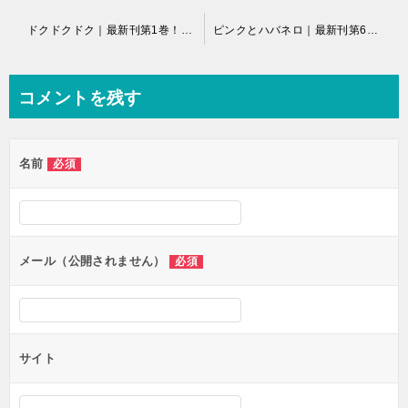
投
ドクドクドク｜最新刊第1巻！サンデーうぇぶりで最新話まで基本無料配信中！
ピンクとハバネロ｜最新刊第6巻！マンガMeeで無料話更新中！
稿
ナ
コメントを残す
ビ
ゲ
名前
必須
ー
シ
ョ
ン
メール（公開されません）
必須
サイト