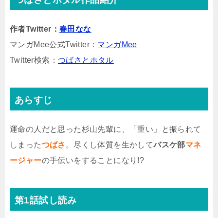
作者Twitter：
春田なな
マンガMee公式Twitter：
マンガMee
Twitter検索：
つばさとホタル
あらすじ
運命の人だと思った杉山先輩に、「重い」と振られて
しまった
つばさ
。尽くし体質を生かして
バスケ部
マネ
ージャー
の手伝いをすることになり!?
第1話試し読み