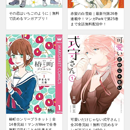
その恋はいちごのように｜無料
赤髪の白雪姫｜最新刊第26巻
で読めるマンガアプリ！
連載中！マンガParkで第25巻
まで全話無料配信中！
椿町ロンリープラネット｜全
可愛いだけじゃない式守さん｜
14巻完結！マンガMeeで全巻
全20巻完結！無料で読めるマ
無料で読むことが出来ます
ンガアプリをご紹介！