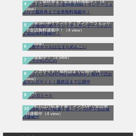
ぇぶりで最終巻まで全巻無料掲載中！
（4
view）
史上最強の弟子ケンイチ｜サンデーうぇぶり
道産子ギャルはなまらめんこい｜最新刊第
で全話無料連載中！
（4 view）
12巻！少年ジャンプ＋で全話無料配信中！
（4 view）
たそがれのにわ｜全2巻完結！マンガUP!で
無料連載中！
（4 view）
ウメハラ FIGHTING GAMERS!｜無料で読め
るマンガサイト！最終話まで公開中
（4
マンガトート｜リニューアルして新登場！女
view）
性向けの漫画が読めるマンガアプリ！
（4
view）
幽落町おばけ駄菓子屋｜マンガUPで全話無
料連載中
（4 view）