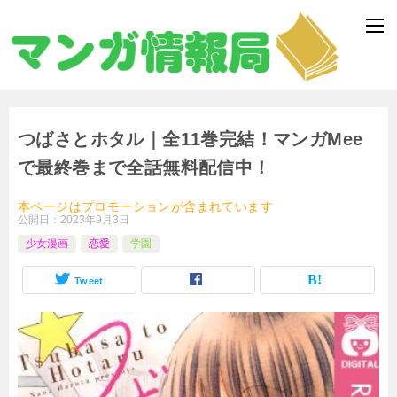
つばさとホタル｜全11巻完結！マンガMee
で最終巻まで全話無料配信中！
本ページはプロモーションが含まれています
公開日：
2023年9月3日
少女漫画
恋愛
学園
Tweet