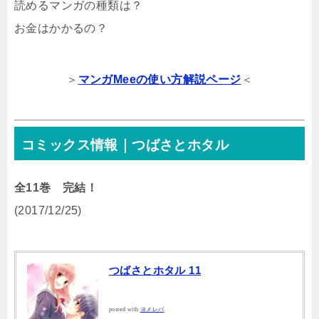
読めるマンガの種類は？
お金はかかるの？
＞
マンガMeeの使い方解説ページ
＜
コミックス情報｜つばさとホタル
全11巻 完結！
(2017/12/25)
つばさとホタル 11
posted with
ヨメレバ