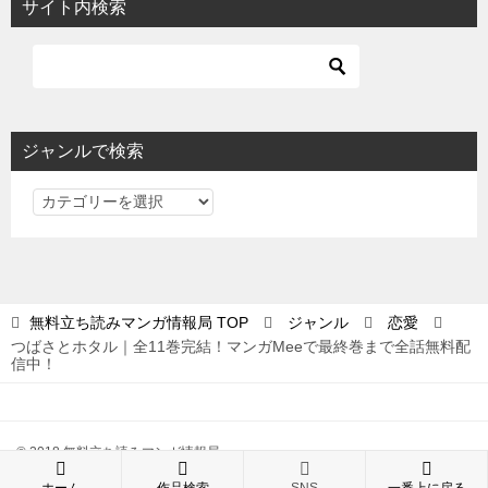
サイト内検索
ジャンルで検索
ジ
ャ
ン
ル
で
無料立ち読みマンガ情報局
TOP
ジャンル
恋愛
検
つばさとホタル｜全11巻完結！マンガMeeで最終巻まで全話無料配
索
信中！
© 2018 無料立ち読みマンガ情報局