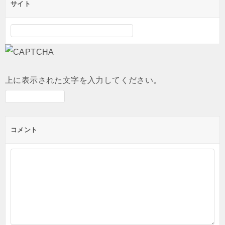
サイト
上に表示された文字を入力してください。
コメント