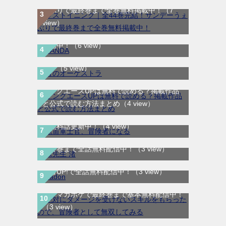
ぇぶりで最終巻まで全巻無料掲載中！
（7
view）
SANDA｜最新刊第3巻！マンガBANGで無料
配信中！
（6 view）
青のオーケストラ｜マンガワンで全話無料連
載中
（5 view）
ヤングエースUPは無料で読める？掲載作品
航宙軍士官、冒険者になる｜最新刊第6巻！
と公式で読む方法まとめ
（4 view）
第5巻まで無料で読めるマンガアプリ！※順
次無料話更新中！
（4 view）
妹先生 渚｜全5巻完結！サンデーうぇぶりで
最終巻まで全話無料配信中！
（3 view）
BADON-バードン-｜最新刊第8巻連載中！マ
絶対にダメージを受けないスキルをもらった
ンガUP!で全話無料配信中！
（3 view）
ので、冒険者として無双してみる｜全3巻完
結！マガポケで最終巻まで基本無料配信中！
（3 view）