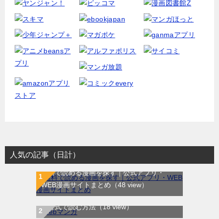
人気の記事（日計）
無料で読める漫画を探す｜公式アプリ・
WEB漫画サイトまとめ
（48 view）
WEB漫画サイト一覧｜ブラウザで無料漫画
を公式で読む方法
（18 view）
ラストイニング｜全44巻完結！サンデーう