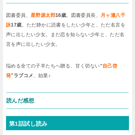
図書委員、
星野源太郎
16歳
。図書委員長、
月ヶ瀬八千
詠
17歳
。ただ静かに読書をしたい少年と、ただ名言を
声に出したい少女。まだ恋を知らない少年と、ただ名
言を声に出したい少女。
悩める全ての子羊たちへ贈る、甘く切ない
“
自己啓
発
”ラブコメ
、始業♪
読んだ感想
第1話試し読み