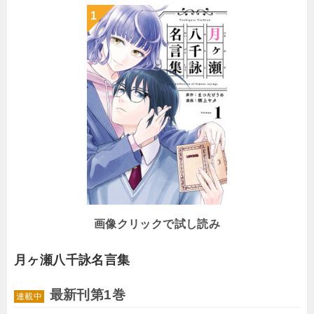
画像クリックで試し読み
月ヶ瀬八千詠名言集
最新刊第1巻
連載中