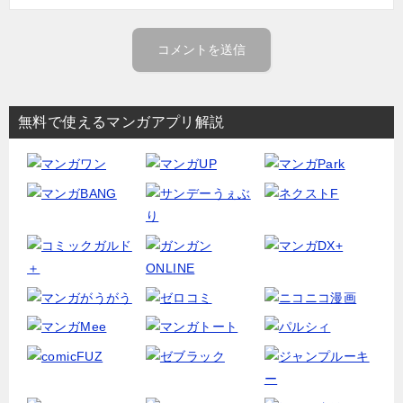
無料で使えるマンガアプリ解説