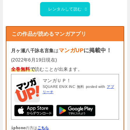
レンタルして読む
この作品が読めるマンガアプリ
マンガUP
に掲載中！
月ヶ瀬八千詠名言集
は
(2022年6月19日現在)
全巻無料
で
読むことが出来ます。
マンガＵＰ！
SQUARE ENIX INC
無料
posted with
アプ
リーチ
iphone
の方は
こちら