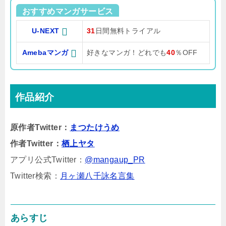
おすすめマンガサービス
U-NEXT
31
日間無料トライアル
Amebaマンガ
好きなマンガ！どれでも
40
％OFF
作品紹介
原作者Twitter：
まつたけうめ
作者Twitter：
栖上ヤタ
アプリ公式Twitter：
@mangaup_PR
Twitter検索：
月ヶ瀬八千詠名言集
あらすじ