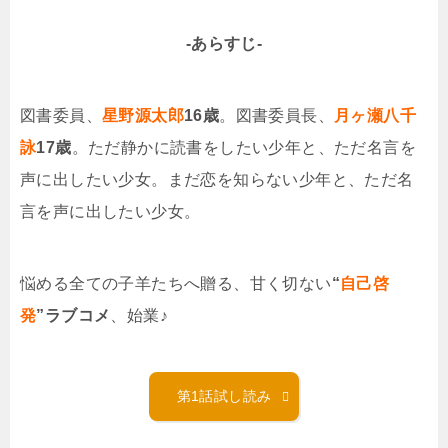
-あらすじ-
図書委員、
星野源太郎
16歳
。図書委員長、
月ヶ瀬八千
詠
17歳
。ただ静かに読書をしたい少年と、ただ名言を
声に出したい少女。まだ恋を知らない少年と、ただ名
言を声に出したい少女。
悩める全ての子羊たちへ贈る、甘く切ない
“
自己啓
発
”ラブコメ
、始業♪
第1話試し読み