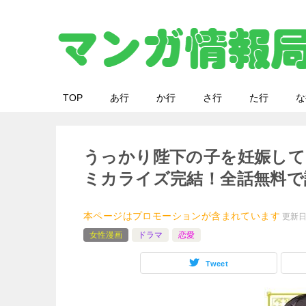
TOP
あ行
か行
さ行
た行
な
うっかり陛下の子を妊娠して
ミカライズ完結！全話無料で
本ページはプロモーションが含まれています
更新
女性漫画
ドラマ
恋愛
Tweet