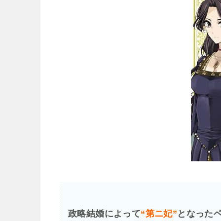
政略結婚によって
“第ニ妃”
となったベ