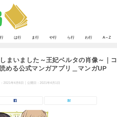
行
は行
ま行
や行
ら行
わ行
A～Z
しまいました～王妃ベルタの肖像～｜
読める公式マンガアプリ＿マンガUP
日：
2021年4月6日
公開日：
2021年4月1日