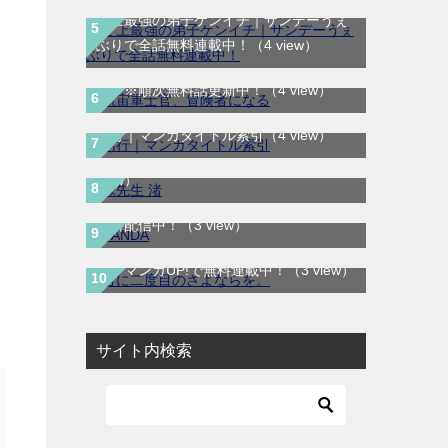
史上最強の弟子ケンイチ｜サンデーうぇ
航宙軍士官、冒険者になる｜最新刊第6
ぶりで全話無料連載中！
（4 view）
巻！第5巻まで無料で読めるマンガアプ
リ！※順次無料話更新中！
（4 view）
妹先生 渚｜全5巻完結！サンデーうぇぶ
あ行｜マンガタイトル索引
（4 view）
りで最終巻まで全話無料配信中！
（3
view）
SANDA｜最新刊第3巻！マンガBANGで
無料配信中！
（3 view）
君に二度目のさよならを。｜最新刊第2
巻！マンガUP!で無料連載中！
（3 view）
サイト内検索