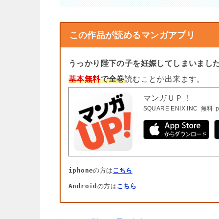
この作品が読めるマンガアプリ
うっかり陛下の子を妊娠してしまいまし
基本無料
で全巻
読むことが出来ます。
マンガＵＰ！
SQUARE ENIX INC
無料
p
iphone
の方は
こちら
Android
の方は
こちら