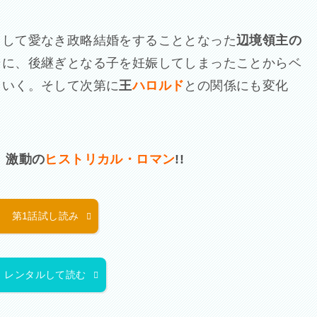
として愛なき政略結婚をすることとなった
辺境領主の
そに、後継ぎとなる子を妊娠してしまったことからベ
ていく。そして次第に
王
ハロルド
との関係にも変化
、
激動の
ヒストリカル・ロマン
!!
第1話試し読み
レンタルして読む