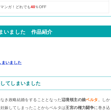
なマンガ！どれでも
40
％OFF
まいました 作品紹介
しまいました
娠してしまいました
愛なき政略結婚をすることとなった
辺境領主の娘
ベルタ
。しか
を妊娠してしまったことからベルタは
王宮の権力闘争
に巻き込