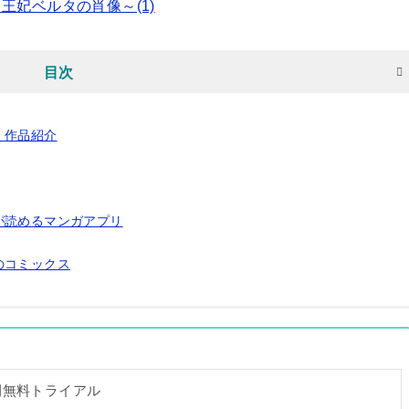
妃ベルタの肖像～(1)
目次
 作品紹介
が読めるマンガアプリ
のコミックス
間無料トライアル