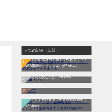
人気の記事（日計）
コ
無料で読める漫画を探す｜公式アプリ・
WEB漫画サイトまとめ
（67 view）
WEB漫画サイト一覧｜ブラウザで無料漫
龍と苺｜最新刊第4巻！全巻無料で読める
画を公式で読む方法
（20 view）
公式マンガアプリ＿サンデーうぇぶり
（7
view）
ラストイニング｜全44巻完結！サンデー
うぇぶりで最終巻まで全巻無料掲載中！
（5 view）