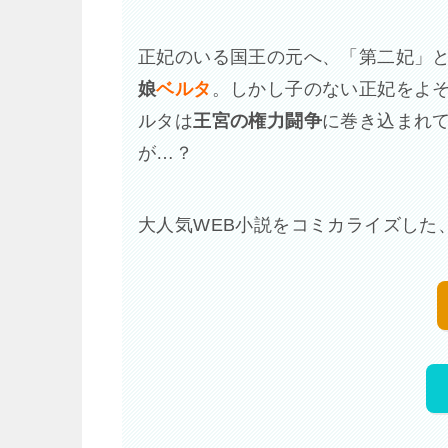
正妃のいる国王の元へ、「第二妃」
娘
ベルタ
。しかし子のない正妃をよ
ルタは
王宮の権力闘争
に巻き込まれ
が…？
大人気WEB小説をコミカライズした