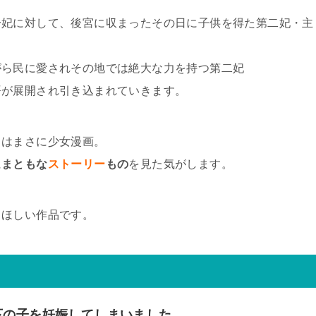
一妃に対して、後宮に収まったその日に子供を得た第二妃・主
がら民に愛されその地では絶大な力を持つ第二妃
語が展開され引き込まれていきます。
まはまさに少女漫画。
に
まともな
ストーリー
もの
を見た気がします。
てほしい作品です。
下の子を妊娠してしまいました