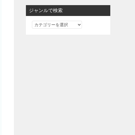
ジャンルで検索
ジ
ャ
ン
ル
で
検
索