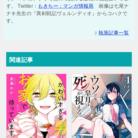
す。 Twitter：
もきちー：マンガ情報局
画像は七尾ナ
ナキ先生の『異剣戦記ヴェルンディオ』からコハクで
す。
執筆記事一覧
関連記事