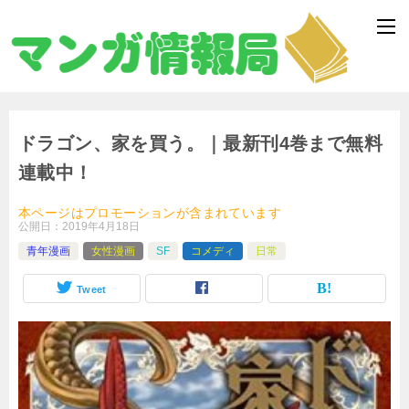
ドラゴン、家を買う。｜最新刊4巻まで無料
連載中！
本ページはプロモーションが含まれています
公開日：
2019年4月18日
青年漫画
女性漫画
SF
コメディ
日常
Tweet