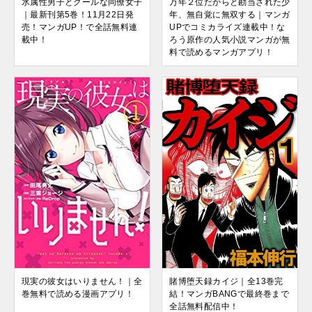
氷属性男子とクールな同僚女子
万年２位だからと勘当された少
｜最新刊第5巻！11月22日発
年、無自覚に無双する｜マンガ
売！マンガUP！で全話無料連
UPでコミカライズ連載中！な
載中！
ろう原作の人気小説マンガが無
料で読めるマンガアプリ！
現実の彼女はいりません！｜全
賭博堕天録カイジ｜全13巻完
巻無料で読める漫画アプリ！
結！マンガBANGで最終巻まで
全話無料配信中！