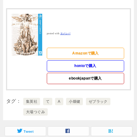
posted with
ヨメレバ
Amazonで購入
hontoで購入
ebookjapanで購入
タグ
集英社
て
A
小畑健
ゼブラック
大場つぐみ
Tweet