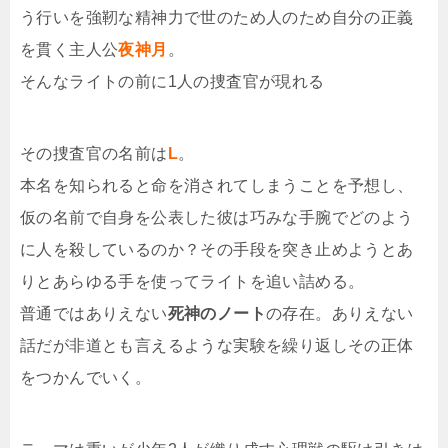
う行いを強靭な精神力で世のため人のため自分の正義
を貫く主人公
夜神月
。
そんなライトの前に1人の捜査官が現れる
その捜査官の名前は
L
。
本名を知られると命を消されてしまうことを予想し、
仮の名前で自身を公表した彼は巧みな手腕でどのよう
に人を殺しているのか？その手段を突き止めようとあ
りとあらゆる手を使ってライトを追い詰める。
普通ではありえない
死神のノート
の存在。ありえない
話だが非道とも言えるような実験を繰り返しその正体
をつかんでいく。