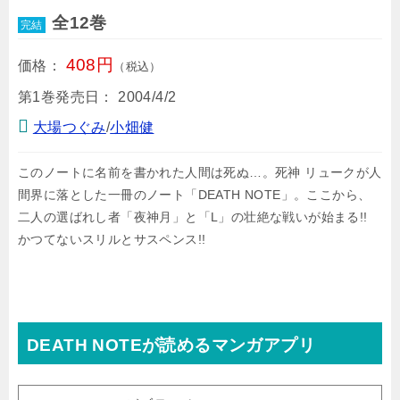
全12巻
完結
408円
価格：
（税込）
第1巻発売日：
2004/4/2
大場つぐみ
/
小畑健
このノートに名前を書かれた人間は死ぬ…。死神 リュークが人
間界に落とした一冊のノート「DEATH NOTE」。ここから、
二人の選ばれし者「夜神月」と「L」の壮絶な戦いが始まる!!
かつてないスリルとサスペンス!!
DEATH NOTEが読めるマンガアプリ