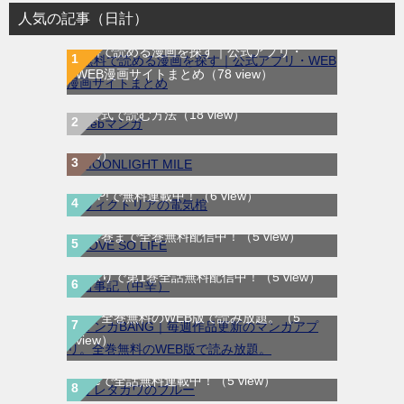
人気の記事（日計）
無料で読める漫画を探す｜公式アプリ・
WEB漫画サイトまとめ
（78 view）
WEB漫画サイト一覧｜ブラウザで無料漫画
MOONLIGHT MILE｜最新刊第23巻！マンガ
を公式で読む方法
（18 view）
ワンで最新刊まで全巻無料配信中！
（15
view）
ヴィクトリアの電気棺｜最新刊第2巻！マン
ガUP!で無料連載中！
（6 view）
LOVE SO LIFE｜全17巻完結！マンガParkで
最終巻まで全巻無料配信中！
（5 view）
古事記（中辛）｜最新刊第2巻！サンデーう
ぇぶりで第1巻全話無料配信中！
（5 view）
マンガBANG｜毎週作品更新のマンガアプ
リ。全巻無料のWEB版で読み放題。
（5
サレタガワのブルー｜最新刊第5巻！妻の不
view）
倫から始まる物語の結末やいかに！マンガ
Meeで全話無料連載中！
（5 view）