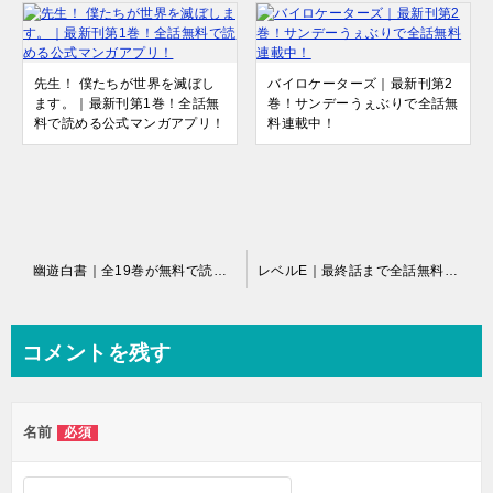
先生！ 僕たちが世界を滅ぼし
バイロケーターズ｜最新刊第2
ます。｜最新刊第1巻！全話無
巻！サンデーうぇぶりで全話無
料で読める公式マンガアプリ！
料連載中！
投
幽遊白書｜全19巻が無料で読める公式マンガアプリ！90年代を代表するバトル漫画！
レベルE｜最終話まで全話無料で読める公式マンガアプリ＿ゼブラック
稿
ナ
コメントを残す
ビ
ゲ
名前
必須
ー
シ