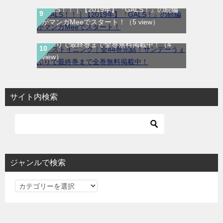
GALS！！｜【2019年】『GALS！』の続編
がマンガMeeでスタート！
（5 view）
ラストイニング｜全44巻完結！サンデーう
ぇぶりで最終巻まで全巻無料掲載中！
（4
view）
サイト内検索
ジャンルで検索
ジ
ャ
ン
ル