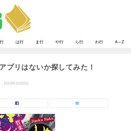
行
は行
ま行
や行
ら行
わ行
A～Z
アプリはないか探してみた！
日：
2019年10月8日