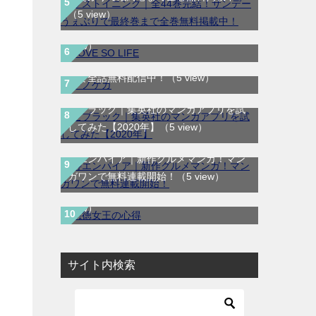
LOVE SO LIFE｜全17巻完結！マンガ
（5 view）
Parkで最終巻まで全巻無料配信中！
（5
view）
テノゲカ｜最新刊第2巻！サンデーうぇぶ
りで全話無料配信中！
（5 view）
ゼブラック｜集英社のマンガアプリを試
してみた【2020年】
（5 view）
寿エンパイア｜新作グルメマンガ！マン
悪徳女王の心得｜最新刊第3巻！マンガ
ガワンで無料連載開始！
（5 view）
UP!で最新話まで全話無料連載中！
（4
view）
サイト内検索