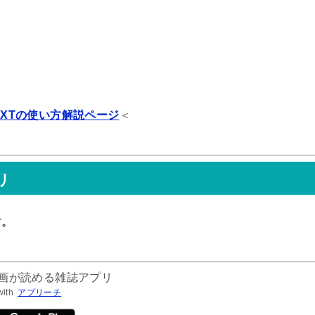
NEXTの使い方解説ページ
＜
リ
す。
漫画が読める雑誌アプリ
with
アプリーチ