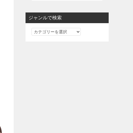
ジャンルで検索
ジ
ャ
ン
ル
で
検
索