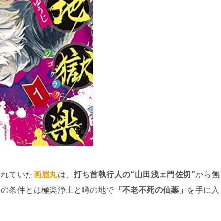
われていた
画眉丸
は、
打ち首執行人の“山田浅ェ門佐切”
から
無
その条件とは極楽浄土と噂の地で
「不老不死の仙薬」
を手に入