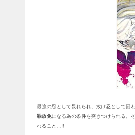
最強の忍として畏れられ、抜け忍として囚
罪放免
になる為の条件を突きつけられる。
れること…!!