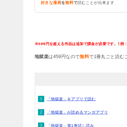
好きな漫画
を
無料
で
読むことが出来ます
※600円を超える作品は追加で課金が必要です。(例：
地獄楽
は459円なので
無料
で1冊丸ごと読む
「地獄楽」をアプリで読む
「地獄楽」が読めるマンガアプリ
「地獄楽」第1巻試し読み