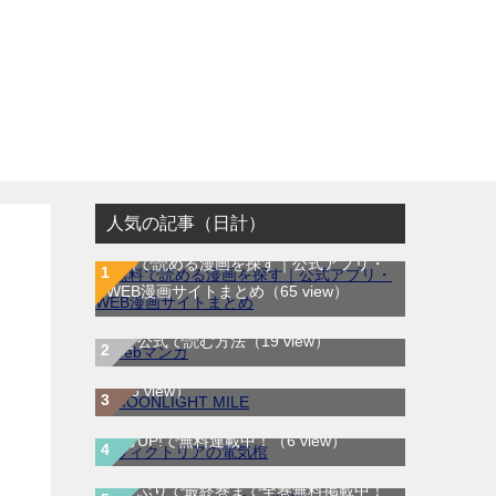
人気の記事（日計）
無料で読める漫画を探す｜公式アプリ・
WEB漫画サイトまとめ
（65 view）
WEB漫画サイト一覧｜ブラウザで無料漫
MOONLIGHT MILE｜最新刊第23巻！マ
画を公式で読む方法
（19 view）
ンガワンで最新刊まで全巻無料配信中！
（15 view）
ヴィクトリアの電気棺｜最新刊第2巻！マ
ンガUP!で無料連載中！
（6 view）
ラストイニング｜全44巻完結！サンデー
うぇぶりで最終巻まで全巻無料掲載中！