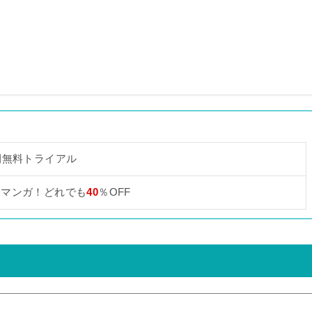
間無料トライアル
なマンガ！どれでも
40
％OFF