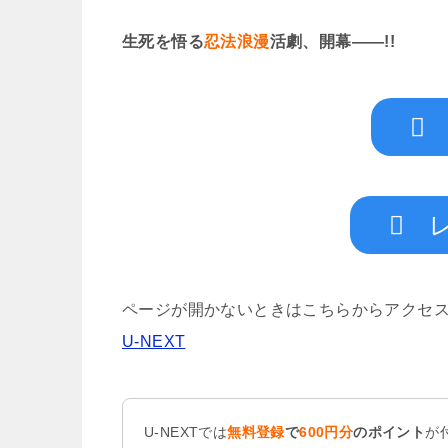
生死を悟る
忍法浪漫
活劇、開幕――!!
ページが開かないときはこちらからアクセ
U-NEXT
U-NEXTでは
無料登録
で
600円分
のポイント
が