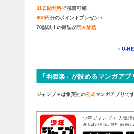
31日間無料
で視聴可能!
600円分
のポイントプレゼント
70誌以上の雑誌が
読み放題
＞
U-
「地獄楽」が読めるマンガアプ
ジャンプ＋は集英社の
公式
マンガアプリで
少年ジャンプ＋ 人気
SHUEISHA Inc.
無料
posted 