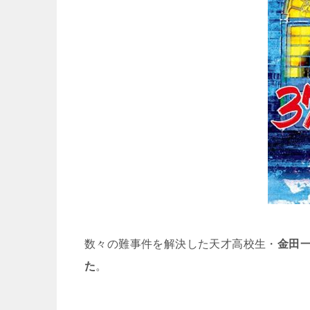
数々の難事件を解決した天才高校生・
金田
た
。