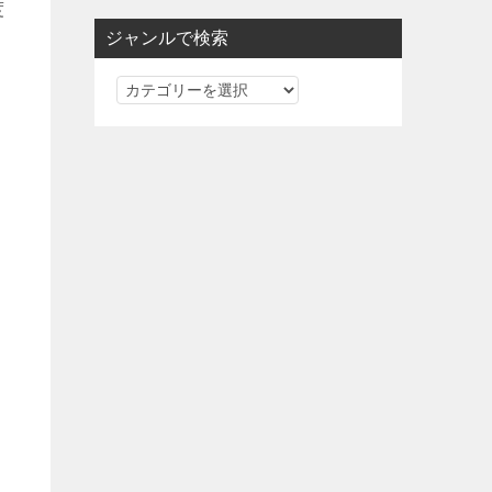
度
ジャンルで検索
ジ
ャ
ン
ル
で
検
索