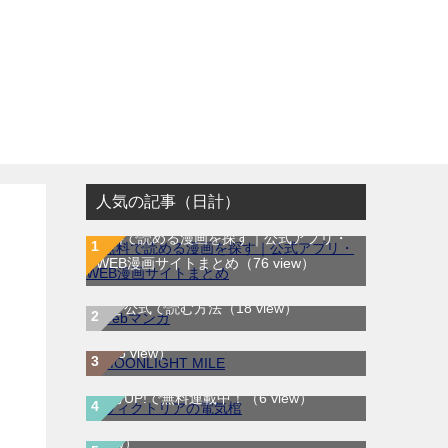
人気の記事（日計）
無料で読める漫画を探す｜公式アプリ・
WEB漫画サイトまとめ
（76 view）
WEB漫画サイト一覧｜ブラウザで無料漫
MOONLIGHT MILE｜最新刊第23巻！マ
画を公式で読む方法
（18 view）
ンガワンで最新刊まで全巻無料配信中！
（15 view）
ヴィクトリアの電気棺｜最新刊第2巻！マ
LOVE SO LIFE｜全17巻完結！マンガ
ンガUP!で無料連載中！
（6 view）
Parkで最終巻まで全巻無料配信中！
（5
古事記（中辛）｜最新刊第2巻！サンデー
view）