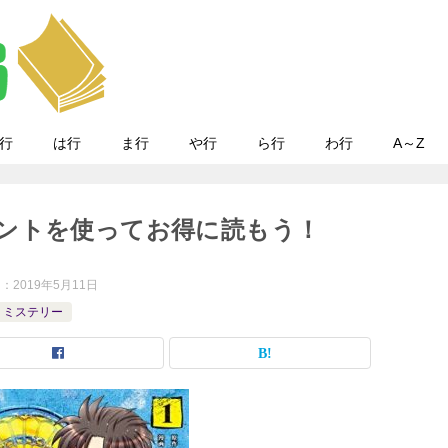
行
は行
ま行
や行
ら行
わ行
A～Z
ントを使ってお得に読もう！
日：
2019年5月11日
・ミステリー