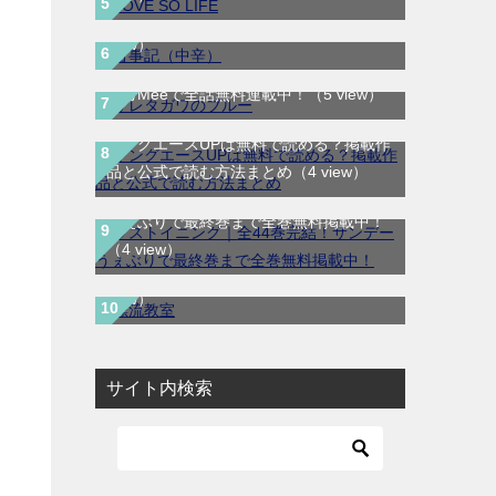
うぇぶりで第1巻全話無料配信中！
（5
サレタガワのブルー｜最新刊第5巻！妻の
view）
不倫から始まる物語の結末やいかに！マ
ンガMeeで全話無料連載中！
（5 view）
ヤングエースUPは無料で読める？掲載作
品と公式で読む方法まとめ
（4 view）
ラストイニング｜全44巻完結！サンデー
うぇぶりで最終巻まで全巻無料掲載中！
漂流教室｜全6巻完結！サンデーうぇぶり
（4 view）
で最終巻まで全巻無料配信中！
（4
view）
サイト内検索