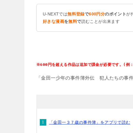
U-NEXTでは
無料登録
で
600円分
のポイント
が
好きな漫画
を
無料
で
読むことが出来ます
※600円を超える作品は追加で課金が必要です。(例：
「金田一少年の事件簿外伝 犯人たちの事件
「金田一３７歳の事件簿」をアプリで読む