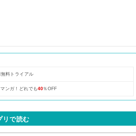
間無料トライアル
なマンガ！どれでも
40
％OFF
プリで読む