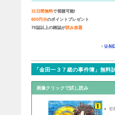
31日間無料
で視聴可能!
600円分
のポイントプレゼント
70誌以上の雑誌が
読み放題
＞
U-
「金田一３７歳の事件簿」無料
画像クリックで試し読み
引