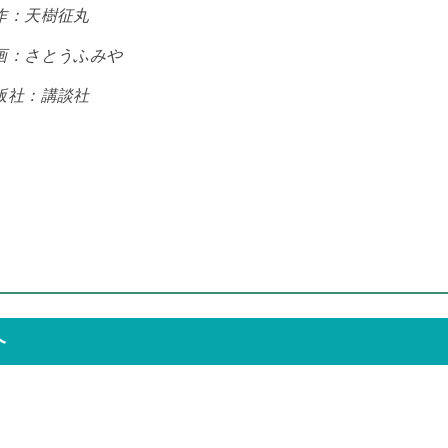
作：天樹征丸
画：さとうふみや
版社：講談社
介