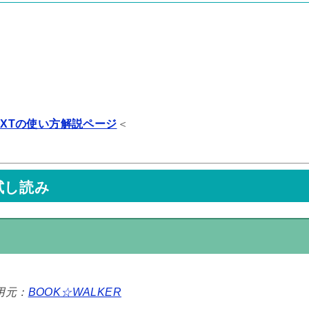
NEXTの使い方解説ページ
＜
試し読み
用元：
BOOK☆WALKER