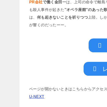
PR会社
で働く金田一
は、上司の命令で離島
も殺人事件が起きた
”オペラ座館”のあった
は、
何も起きないことを祈りつつ
上陸。し
が響くのだったーー。
ページが開かないときはこちらからアクセ
U-NEXT