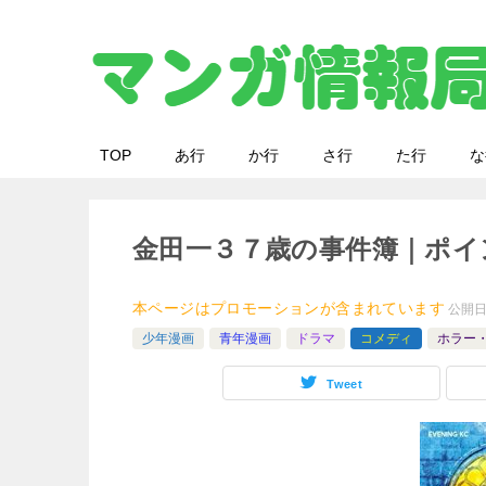
TOP
あ行
か行
さ行
た行
な
金田一３７歳の事件簿｜ポイ
本ページはプロモーションが含まれています
公開
少年漫画
青年漫画
ドラマ
コメディ
ホラー
Tweet