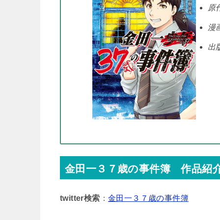
原
漫
出
金田一３７歳の事件簿 作品紹
twitter検索
：
金田一３７歳の事件簿