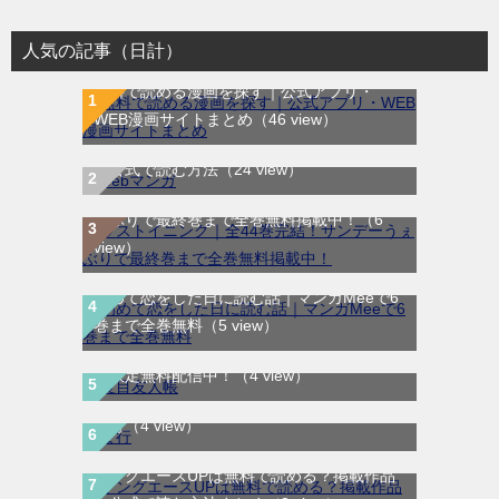
人気の記事（日計）
無料で読める漫画を探す｜公式アプリ・
WEB漫画サイトまとめ
（46 view）
WEB漫画サイト一覧｜ブラウザで無料漫画
を公式で読む方法
（24 view）
ラストイニング｜全44巻完結！サンデーう
ぇぶりで最終巻まで全巻無料掲載中！
（6
view）
初めて恋をした日に読む話｜マンガMeeで6
巻まで全巻無料
（5 view）
夏目友人帳｜最新刊30巻！マンガParkで期
間限定無料配信中！
（4 view）
ま行
（4 view）
ヤングエースUPは無料で読める？掲載作品