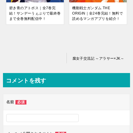
碧き青のアトポス｜全7巻完
機動戦士ガンダム THE
結！サンデーうぇぶりで最終巻
ORIGIN｜全24巻完結！無料で
まで全巻無料配信中！
読めるマンガアプリを紹介！
投
腐女子交流記 ～アラサー×JK～
稿
ナ
コメントを残す
ビ
ゲ
名前
必須
ー
シ
ョ