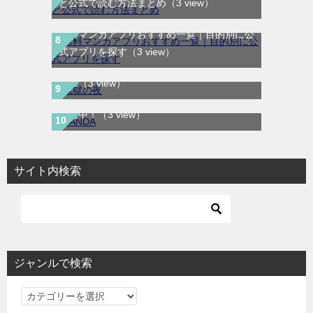
と公式で読む方法まとめ
（3 view）
無料マンガアプリおすすめ一覧｜目的別に公
鬼獄の夜｜全14巻完結！最終話まで全話無
式アプリを探す
（3 view）
料で読める公式マンガアプリ＿マンガ
Mee
（3 view）
SANDA｜最新刊第3巻！マンガBANGで無料
配信中！
（3 view）
サイト内検索
ジャンルで検索
ジ
ャ