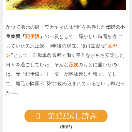
かつて地元の街・ワカヤマの“紀伊”を席巻した
伝説の不
良集団『
紀伊浪
』
の一員として、輝かしい時間を過ご
していた矢沢正次。5年後の現在、彼は立派な
“
元ヤ
ン
”
として、自動車教習所で働く平凡ながらも安定した
日々を過ごしていた。そんな
正次
のもとに届いたの
は、元『紀伊浪』リーダーが事故死した報せ、そし
て、地元が隣国“伊勢”に攻め込まれているという噂だっ
た──。
第1話試し読み
(60P)