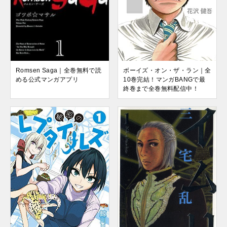
ボーイズ・オン・ザ・ラン｜全
Romsen Saga｜全巻無料で読
10巻完結！マンガBANGで最
める公式マンガアプリ
終巻まで全巻無料配信中！