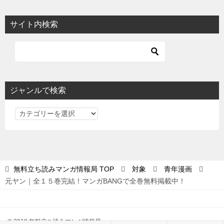
サイト内検索
ジャンルで検索
ジ
ャ
ン
ル
で
無料立ち読みマンガ情報局
TOP
対象
青年漫画
検
元ヤン｜全１５巻完結！マンガBANGで全巻無料掲載中！
索
© 2018 無料立ち読みマンガ情報局