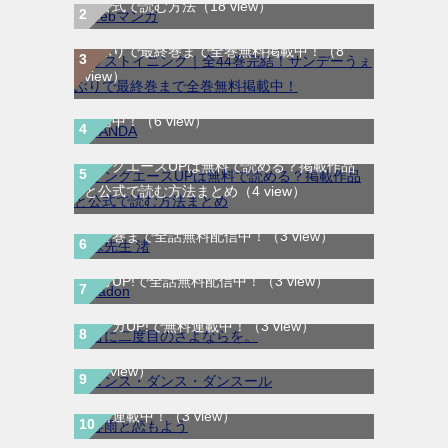
を公式で読む方法
（18 view）
ラストイニング｜全44巻完結！サンデーう
ぇぶりで最終巻まで全巻無料掲載中！
（8
view）
SANDA｜最新刊第3巻！マンガBANGで無料
配信中！
（6 view）
ヤングエースUPは無料で読める？掲載作品
と公式で読む方法まとめ
（4 view）
妹先生 渚｜全5巻完結！サンデーうぇぶりで
最終巻まで全話無料配信中！
（3 view）
BADON-バードン-｜最新刊第8巻連載中！マ
ンガUP!で全話無料配信中！
（3 view）
君に二度目のさよならを。｜最新刊第2巻！
ダンス・ダンス・ダンスール｜最新刊第25
マンガUP!で無料連載中！
（3 view）
巻！全話無料で読める公式マンガアプリ！
（3 view）
春雨と恋もよう｜全3巻完結！マンガMeeで
無料連載中！
（3 view）