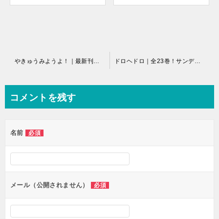
投
やきゅうみようよ！｜最新刊第１巻！サンデーうぇぶりで全話無料連載中！
ドロヘドロ｜全23巻！サンデーうぇぶりで全巻無料掲載中！
稿
ナ
コメントを残す
ビ
ゲ
名前
必須
ー
シ
ョ
ン
メール（公開されません）
必須