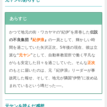
元ヤンのあらすじ
あらすじ
かつて地元の街・ワカヤマの“紀伊”を席巻した
伝説
の不良集団『
紀伊浪
』
の一員として、輝かしい時
間を過ごしていた矢沢正次。5年後の現在、彼は立
派な
“
元ヤン
”
として、自動車教習所で働く平凡な
がらも安定した日々を過ごしていた。そんな
正次
のもとに届いたのは、元『紀伊浪』リーダーが事
故死した報せ、そして、地元が隣国“伊勢”に攻め込
まれているという噂だった──。
元ヤンを読んだ感想