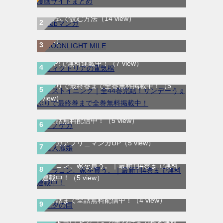
WEB漫画サイト一覧｜ブラウザで無料漫画
MOONLIGHT MILE｜最新刊第23巻！マンガ
を公式で読む方法
（14 view）
ワンで最新刊まで全巻無料配信中！
（8
view）
ヴィクトリアの電気棺｜最新刊第2巻！マン
ガUP!で無料連載中！
（7 view）
ラストイニング｜全44巻完結！サンデーう
ぇぶりで最終巻まで全巻無料掲載中！
（5
view）
テノゲカ｜最新刊第2巻！サンデーうぇぶり
で全話無料配信中！
（5 view）
怪人麗嬢｜最新話まで全話無料で読める公式
マンガアプリ＿マンガUP
（5 view）
ドラゴン、家を買う。｜最新刊4巻まで無料
連載中！
（5 view）
七夕の国｜全4巻完結！サンデーうぇぶりで
最終話まで全話無料配信中！
（4 view）
あさドラ!｜ビッコミで第23話まで基本無料