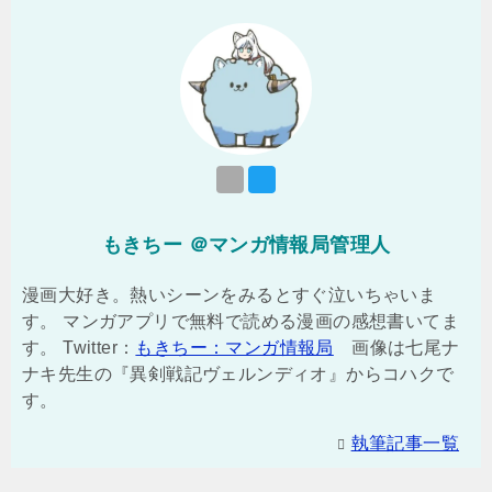
もきちー ＠マンガ情報局管理人
漫画大好き。熱いシーンをみるとすぐ泣いちゃいま
す。 マンガアプリで無料で読める漫画の感想書いてま
す。 Twitter：
もきちー：マンガ情報局
画像は七尾ナ
ナキ先生の『異剣戦記ヴェルンディオ』からコハクで
す。
執筆記事一覧