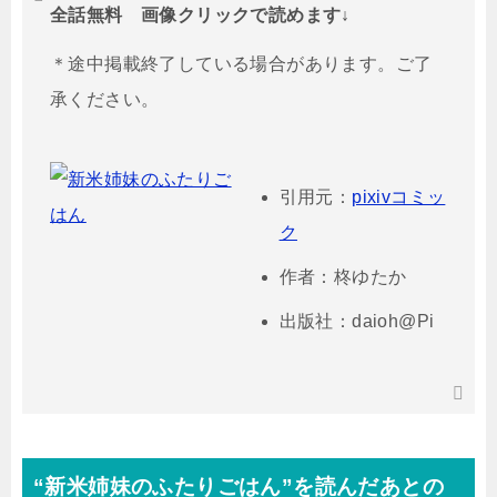
全話無料 画像クリックで読めます↓
＊途中掲載終了している場合があります。ご了
承ください。
引用元：
pixivコミッ
ク
作者：柊ゆたか
出版社：daioh@Pi
“新米姉妹のふたりごはん”を読んだあとの