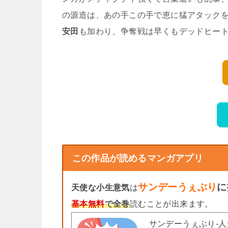
の源造は、あの手この手で恵に猛アタック
安田
も加わり、争奪戦は早くもデッドヒート
この作品が読めるマンガアプリ
サンデーうぇぶり
に
天使な小生意気
は
基本無料
で全巻
読むことが出来ます。
サンデーうぇぶり-