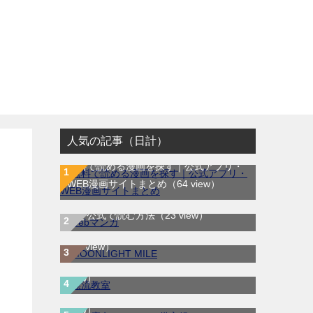
人気の記事（日計）
無料で読める漫画を探す｜公式アプリ・
WEB漫画サイトまとめ
（64 view）
WEB漫画サイト一覧｜ブラウザで無料漫
MOONLIGHT MILE｜最新刊第23巻！マ
画を公式で読む方法
（23 view）
ンガワンで最新刊まで全巻無料配信中！
漂流教室｜全6巻完結！サンデーうぇぶり
（8 view）
で最終巻まで全巻無料配信中！
（6
僕と魔女についての備忘録｜全5巻完結！
view）
マンガワンで全話無料連載開始！
（5
view）