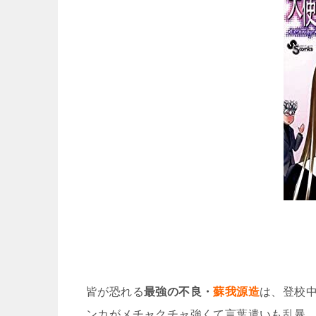
皆が恐れる
最強の不良・
蘇我源造
は、登校
ンカがメチャクチャ強くて言葉遣いも乱暴