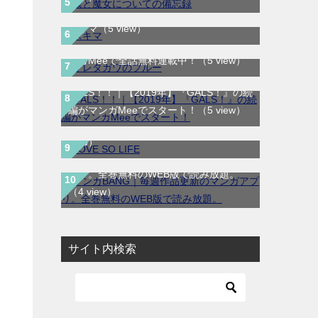
サレタガワのブルー｜最新刊第5巻！妻の
スキマ
（5 view）
不倫から始まる物語の結末やいかに！マ
ンガMeeで全話無料連載中！
（5 view）
GALS！！｜【2019年】『GALS！』の続
LOVE SO LIFE｜全17巻完結！マンガ
編がマンガMeeでスタート！
（5 view）
Parkで最終巻まで全巻無料配信中！
（4
view）
マンガBANG｜毎週作品更新のマンガア
プリ。全巻無料のWEB版で読み放題。
（4 view）
サイト内検索