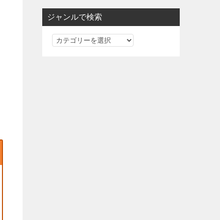
ジャンルで検索
ジ
ャ
ン
ル
で
検
索