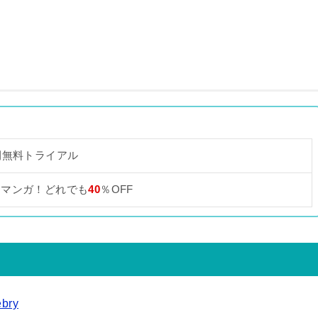
間無料トライアル
なマンガ！どれでも
40
％OFF
bry