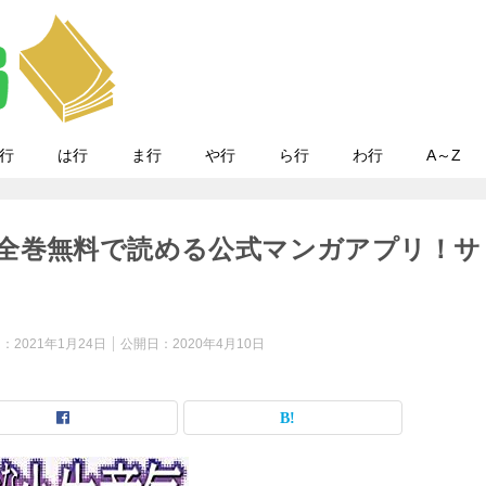
行
は行
ま行
や行
ら行
わ行
A～Z
全巻無料で読める公式マンガアプリ！サ
日：
2021年1月24日
公開日：
2020年4月10日