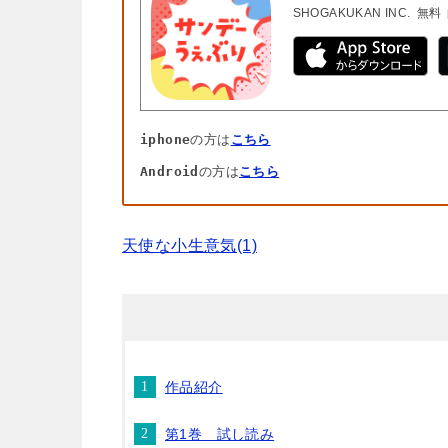
SHOGAKUKAN INC.
無料
iphone
の方は
こちら
Android
の方は
こちら
天使な小生意気(1)
作品紹介
第1巻 試し読み