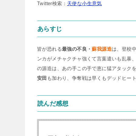
Twitter検索：
天使な小生意気
あらすじ
皆が恐れる
最強の不良・
蘇我源造
は、登校
ンカがメチャクチャ強くて言葉遣いも乱暴
の源造は、あの手この手で恵に猛アタック
安田
も加わり、争奪戦は早くもデッドヒート
読んだ感想