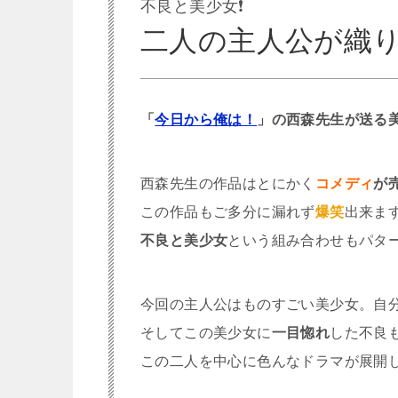
不良と美少女❗
二人の主人公が織
「
今日から俺は！
」の西森先生が送る
西森先生の作品はとにかく
コメディ
が
この作品もご多分に漏れず
爆笑
出来ま
不良と美少女
という組み合わせもパタ
今回の主人公はものすごい美少女。自
そしてこの美少女に
一目惚れ
した不良
この二人を中心に色んなドラマが展開