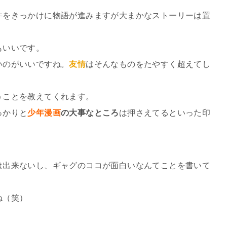
件をきっかけに物語が進みますが大まかなストーリーは置
！
もいいです。
いのがいいですね。
友情
はそんなものをたやすく超えてし
うことを教えてくれます。
っかりと
少年漫画
の大事なところ
は押さえてるといった印
は出来ないし、ギャグのココが面白いなんてことを書いて
ね（笑）