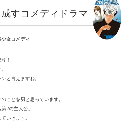
り成すコメディドラマ
美少女コメディ
売り！
す。
ーンと言えますね。
分のことを
男
と思っています。
も第2の主人公。
していきます。