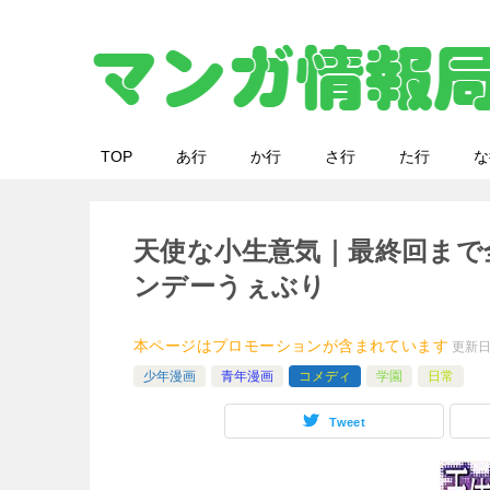
TOP
あ行
か行
さ行
た行
な
天使な小生意気｜最終回まで
ンデーうぇぶり
本ページはプロモーションが含まれています
更新
少年漫画
青年漫画
コメディ
学園
日常
Tweet