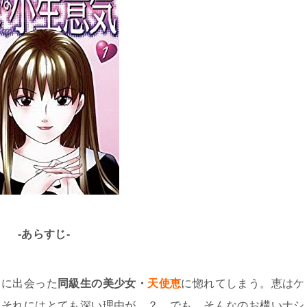
-あらすじ-
中に出会った
同級生の美少女・
天使恵
に惚れてしまう。恵はケ
、それにはとても深い理由が…？ でも、そんなのお構いナシ