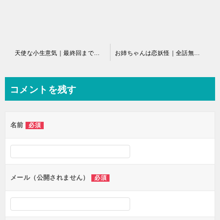
投
天使な小生意気｜最終回まで全巻無料で読める公式マンガアプリ！サンデーうぇぶり
お姉ちゃんは恋妖怪｜全話無料で読める公式マンガアプリ！
稿
ナ
コメントを残す
ビ
ゲ
名前
必須
ー
シ
ョ
ン
メール（公開されません）
必須