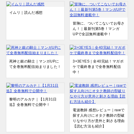
イムリ｜読んだ感想
冒険に、ついてこないでお母さ
ん！｜最新刊第5巻！マンガ
UPで全話無料連載中！
死神と銀の騎士｜マンガUPに
3×3EYES｜全40完結！マガポ
て全巻無料配信始まりました！
ケで最終巻まで全巻無料配信
中！
黎明のアルカナ｜【1月31日
迄】全巻無料で公開中！
電波教師 感想レビュー｜rawで
探す人向けにオタク教師の型破
りなやり方が意外と刺さる理由
【読む方法も紹介】