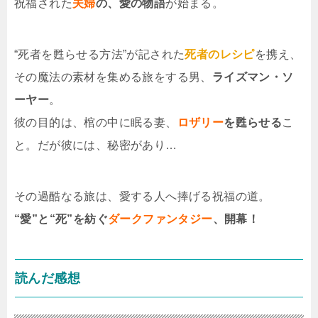
祝福された
夫婦
の、愛の物語
が始まる。
“死者を甦らせる方法”が記された
死者のレシピ
を携え、
その魔法の素材を集める旅をする男、
ライズマン・ソ
ーヤー
。
彼の目的は、棺の中に眠る妻、
ロザリー
を甦らせる
こ
と。だが彼には、秘密があり…
その過酷なる旅は、愛する人へ捧げる祝福の道。
“愛”と“死”を紡ぐ
ダークファンタジー
、開幕！
読んだ感想