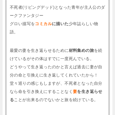
不死者(リビングデッド)となった青年が主人公のダ
ークファンタジー
グロい描写を
コミカル
に描いた
少年誌らしい物
語。
最愛の妻を生き返らせるために
材料集めの旅
を続
けているがその体はすでに一度死んでいる。
どうやって生き返ったのかと言えば過去に妻が自
分の命と引換えに生き返してくれていたから！
堂々巡りの感じもしますが、不死者となった自分
なら命を引き換えにすることなく
妻
を生き返らせ
る
ことが出来るのでないかと旅を続けている。