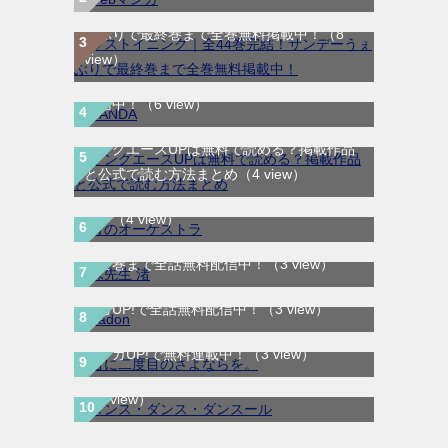
ラストイニング｜全44巻完結！サンデーう
ぇぶりで最終巻まで全巻無料掲載中！
（8
view）
SANDA｜最新刊第3巻！マンガBANGで無料
配信中！
（6 view）
ヤングエースUPは無料で読める？掲載作品
と公式で読む方法まとめ
（4 view）
青のオーケストラ｜マンガワンで全話無料連
載中
（4 view）
妹先生 渚｜全5巻完結！サンデーうぇぶりで
最終巻まで全話無料配信中！
（3 view）
BADON-バードン-｜最新刊第8巻連載中！マ
ンガUP!で全話無料配信中！
（3 view）
君に二度目のさよならを。｜最新刊第2巻！
ダンス・ダンス・ダンスール｜最新刊第25
マンガUP!で無料連載中！
（3 view）
巻！全話無料で読める公式マンガアプリ！
（3 view）