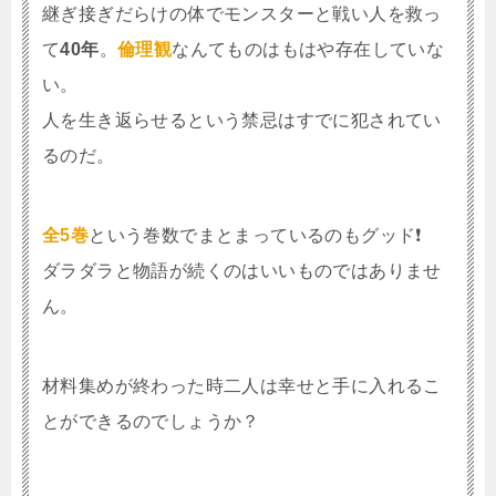
継ぎ接ぎだらけの体でモンスターと戦い人を救っ
て
40年
。
倫理観
なんてものはもはや存在していな
い。
人を生き返らせるという禁忌はすでに犯されてい
るのだ。
全5巻
という巻数でまとまっているのもグッド❗
ダラダラと物語が続くのはいいものではありませ
ん。
材料集めが終わった時二人は幸せと手に入れるこ
とができるのでしょうか？