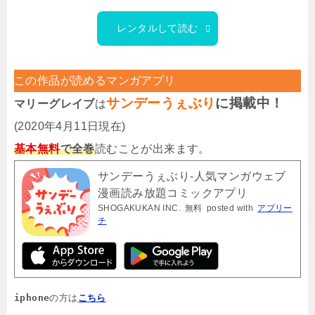
レンタルして読む
この作品が読めるマンガアプリ
サンデーうぇぶり
に掲載中！
マリーグレイブ
は
(2020年4月11日現在)
基本無料
で全巻
読むことが出来ます。
サンデーうぇぶり-人気マンガウェブ
漫画読み放題コミックアプリ
SHOGAKUKAN INC.
無料
posted with
アプリー
チ
iphone
の方は
こちら