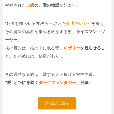
祝福された
夫婦
の、愛の物語
が始まる。
“死者を甦らせる方法”が記された
死者のレシピ
を携え、
その魔法の素材を集める旅をする男、
ライズマン・ソ
ーヤー
。
彼の目的は、棺の中に眠る妻、
ロザリー
を甦らせる
こ
と。だが彼には、秘密があり…
その過酷なる旅は、愛する人へ捧げる祝福の道。
“愛”と“死”を紡ぐ
ダークファンタジー
、開幕！
第1話試し読み