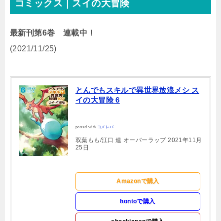
コミックス｜スイの大冒険
最新刊第6巻 連載中！
(2021/11/25)
とんでもスキルで異世界放浪メシ ス
イの大冒険 6
posted with
ヨメレバ
双葉もも/江口 連 オーバーラップ 2021年11月
25日
Amazonで購入
hontoで購入