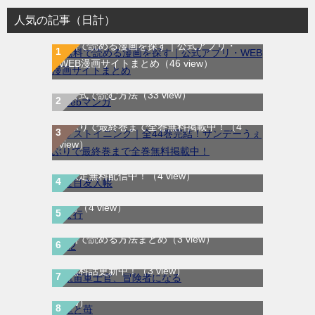
人気の記事（日計）
無料で読める漫画を探す｜公式アプリ・
WEB漫画サイトまとめ
（46 view）
WEB漫画サイト一覧｜ブラウザで無料漫画
を公式で読む方法
（33 view）
ラストイニング｜全44巻完結！サンデーう
ぇぶりで最終巻まで全巻無料掲載中！
（4
view）
夏目友人帳｜最新刊30巻！マンガParkで期
間限定無料配信中！
（4 view）
ま行
（4 view）
H2はどこで読める？｜サンデーうぇぶりで
航宙軍士官、冒険者になる｜最新刊第6巻！
無料で読める方法まとめ
（3 view）
第5巻まで無料で読めるマンガアプリ！※順
龍と苺｜最新刊第4巻！全巻無料で読める公
次無料話更新中！
（3 view）
式マンガアプリ＿サンデーうぇぶり
（3
幽遊白書｜全19巻が無料で読める公式マン
view）