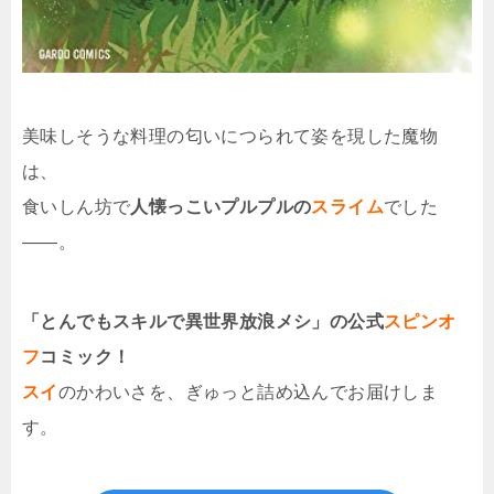
美味しそうな料理の匂いにつられて姿を現した魔物
は、
食いしん坊で
人懐っこいプルプルの
スライム
でした
――。
「とんでもスキルで異世界放浪メシ」の公式
スピンオ
フ
コミック！
スイ
のかわいさを、ぎゅっと詰め込んでお届けしま
す。