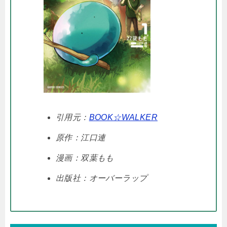
引用元：
BOOK☆WALKER
原作：江口連
漫画：双葉もも
出版社：オーバーラップ