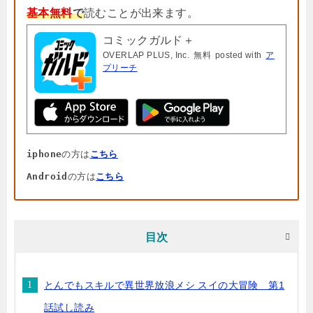
基本無料
で
読むことが出来ます。
コミックガルド＋
OVERLAP PLUS, Inc.
無料
posted with
ア
プリーチ
iphone
の方は
こちら
Android
の方は
こちら
目次
とんでもスキルで異世界放浪メシ スイの大冒険 第1
話試し読み