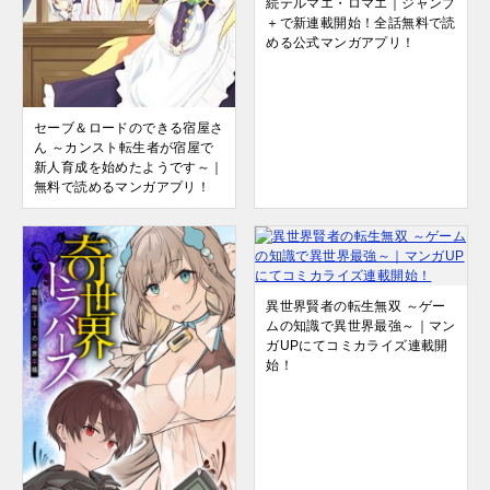
続テルマエ・ロマエ｜ジャンプ
＋で新連載開始！全話無料で読
める公式マンガアプリ！
セーブ＆ロードのできる宿屋さ
ん ～カンスト転生者が宿屋で
新人育成を始めたようです～｜
無料で読めるマンガアプリ！
異世界賢者の転生無双 ～ゲー
ムの知識で異世界最強～｜マン
ガUPにてコミカライズ連載開
始！