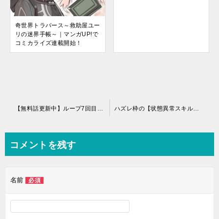
奇世界トラバース～救助屋ユー
リの迷界手帳～｜マンガUP!で
コミカライズ連載開始！
投
【無料話更新中】ループ7回目の悪役令嬢は、元敵国で自由気ままな花嫁生活を満喫する｜コミックガルド＋で基本無料連載中！
ハズレ枠の【状態異常スキル】で最強になった俺がすべてを蹂躙するまで｜最新刊第6巻！コミックガルド＋で基本無料連載中！
稿
ナ
コメントを残す
ビ
ゲ
名前
必須
ー
シ
ョ