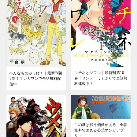
マチネとソワレ｜最新刊第10
へんなものみっけ！｜最新刊第
巻！サンデーうぇぶりで全話無
9巻！マンガワンで全話無料配
料連載中！
信中！
この世は戦う価値がある｜全話
無料で読める公式マンガアプ
リ！