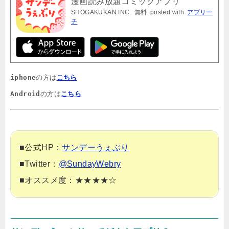
漫画読み放題コミックアプリ
SHOGAKUKAN INC.
無料
posted with
アプリー
チ
iphone
の方は
こちら
Android
の方は
こちら
■公式HP：
サンデーうぇぶり
■Twitter：
@SundayWebry
■オススメ度：★★★★☆