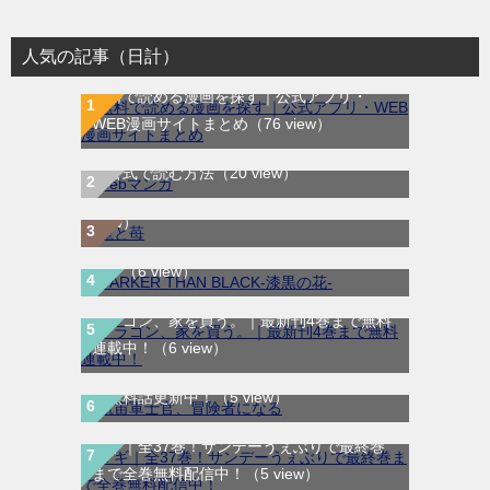
人気の記事（日計）
無料で読める漫画を探す｜公式アプリ・
WEB漫画サイトまとめ
（76 view）
WEB漫画サイト一覧｜ブラウザで無料漫画
龍と苺｜最新刊第4巻！全巻無料で読める公
を公式で読む方法
（20 view）
式マンガアプリ＿サンデーうぇぶり
（8
DARKER THAN BLACK-漆黒の花-｜全4巻完
view）
結！マンガUP!で最終巻まで全巻無料配信
中！
（6 view）
ドラゴン、家を買う。｜最新刊4巻まで無料
航宙軍士官、冒険者になる｜最新刊第6巻！
連載中！
（6 view）
第5巻まで無料で読めるマンガアプリ！※順
次無料話更新中！
（5 view）
マギ｜全37巻！サンデーうぇぶりで最終巻
まで全巻無料配信中！
（5 view）