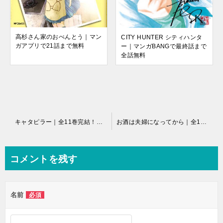
高杉さん家のおべんとう｜マン
CITY HUNTER シティハンタ
ガアプリで21話まで無料
ー｜マンガBANGで最終話まで
全話無料
投
キャタピラー｜全11巻完結！最終巻まで全巻無料で読めるマンガアプリを紹介！
お酒は夫婦になってから｜全12巻完結！サンデーうぇぶりで全巻無料掲載中！
稿
ナ
コメントを残す
ビ
ゲ
名前
必須
ー
シ