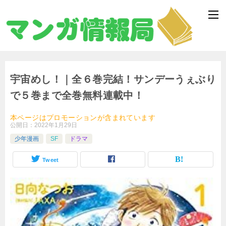
宇宙めし！｜全６巻完結！サンデーうぇぶり
で５巻まで全巻無料連載中！
本ページはプロモーションが含まれています
公開日：
2022年1月29日
少年漫画
SF
ドラマ
Tweet