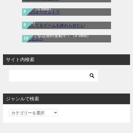
青のオーケストラ｜マンガワンで全話無料連
愛してるゲームを終わらせたい｜サンデーう
載中
（5 view）
ぇぶりで最新話まで全話無料連載中
（4
view）
じょふう｜最新刊第1巻！マンガParkで最新
話まで全話無料連載中！
（4 view）
サイト内検索
ジャンルで検索
ジ
ャ
ン