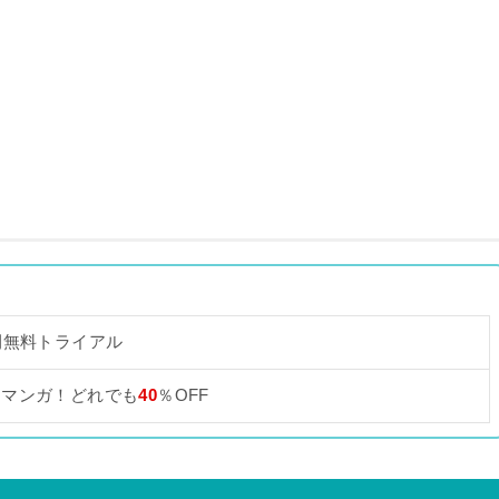
間無料トライアル
なマンガ！どれでも
40
％OFF