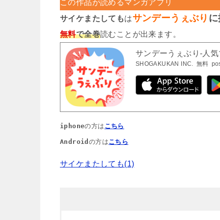
この作品が読めるマンガアプリ
サンデーうぇぶり
に
サイケまたしても
は
無料
で全巻
読むことが出来ます。
サンデーうぇぶり-人
SHOGAKUKAN INC.
無料
po
iphone
の方は
こちら
Android
の方は
こちら
サイケまたしても(1)