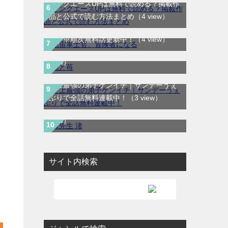
ヤングエースUPは無料で読める？掲載作
航宙軍士官、冒険者になる｜最新刊第6
品と公式で読む方法まとめ
（4 view）
巻！第5巻まで無料で読めるマンガアプ
龍と苺｜最新刊第4巻！全巻無料で読める
リ！※順次無料話更新中！
（4 view）
公式マンガアプリ＿サンデーうぇぶり
（4
view）
史上最強の弟子ケンイチ｜サンデーうぇ
妹先生 渚｜全5巻完結！サンデーうぇぶ
ぶりで全話無料連載中！
（3 view）
りで最終巻まで全話無料配信中！
（3
view）
サイト内検索