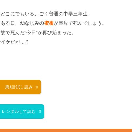
、どこにでもいる、ごく普通の中学三年生。
、ある日、
幼なじみの
蜜柑
が事故で死んでしまう。
故で死んだ“今日”が再び始まった。
サイケ
だが…？
？
第1話試し読み
レンタルして読む