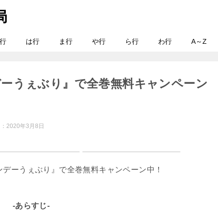
行
は行
ま行
や行
ら行
わ行
A～Z
デーうぇぶり』で全巻無料キャンペーン
日：
2020年3月8日
-あらすじ-