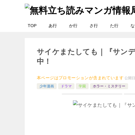
TOP
あ行
か行
さ行
た行
な
サイケまたしても｜『サン
中！
本ページはプロモーションが含まれています
公開
少年漫画
ドラマ
学園
ホラー・ミステリー