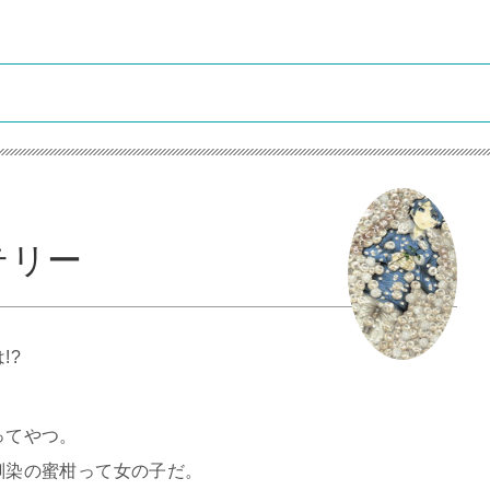
？
テリー
!?
ってやつ。
馴染の蜜柑って女の子だ。