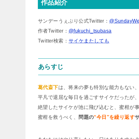
作品紹介
サンデーうぇぶり公式Twitter：
@SundayWe
作者Twitter：
@fukuchi_tsubasa
Twitter検索：
サイケまたしても
あらすじ
葛代斎下
は、将来の夢も特別な能力もない
平凡で退屈な毎日を過ごすサイケだったが
絶望したサイケが池に飛び込むと、蜜柑が事
蜜柑を救うべく、
問題の
“今日”を繰り返す