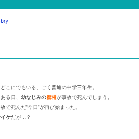
bry
、どこにでもいる、ごく普通の中学三年生。
、ある日、
幼なじみの
蜜柑
が事故で死んでしまう。
故で死んだ“今日”が再び始まった。
サイケ
だが…？