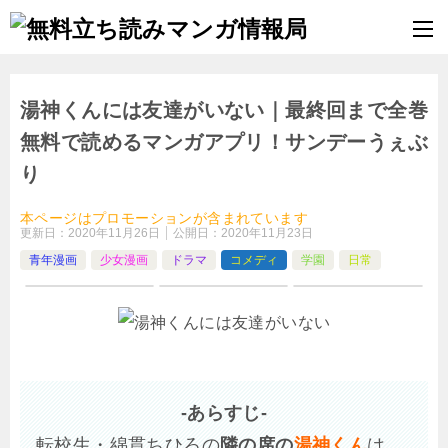
湯神くんには友達がいない｜最終回まで全巻
無料で読めるマンガアプリ！サンデーうぇぶ
り
本ページはプロモーションが含まれています
更新日：
2020年11月26日
公開日：
2020年11月23日
青年漫画
少女漫画
ドラマ
コメディ
学園
日常
-あらすじ-
転校生・綿貫ちひろの
隣の席の
湯神くん
は、