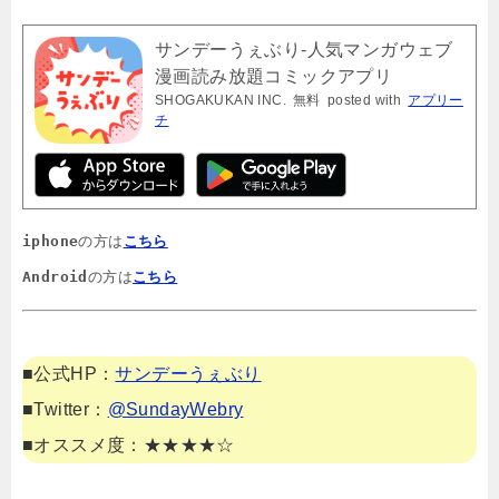
サンデーうぇぶり-人気マンガウェブ
漫画読み放題コミックアプリ
SHOGAKUKAN INC.
無料
posted with
アプリー
チ
iphone
の方は
こちら
Android
の方は
こちら
■公式HP：
サンデーうぇぶり
■Twitter：
@SundayWebry
■オススメ度：★★★★☆