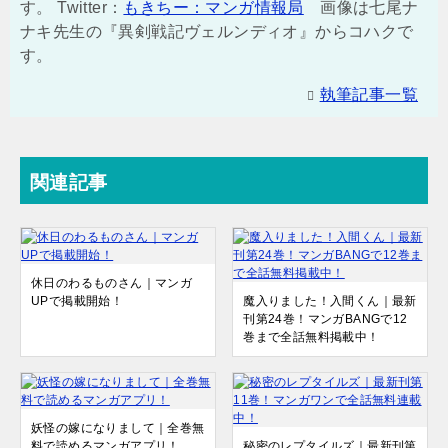
す。 Twitter：
もきちー：マンガ情報局
画像は七尾ナ
ナキ先生の『異剣戦記ヴェルンディオ』からコハクで
す。
執筆記事一覧
関連記事
休日のわるものさん｜マンガ
UPで掲載開始！
魔入りました！入間くん｜最新
刊第24巻！マンガBANGで12
巻まで全話無料掲載中！
妖怪の嫁になりまして｜全巻無
料で読めるマンガアプリ！
秘密のレプタイルズ｜最新刊第