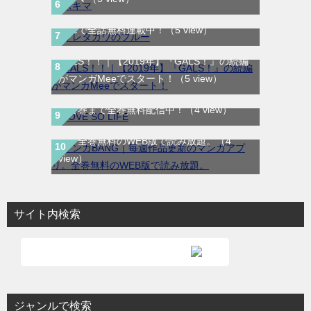
倫から始まる物語の結末やいかに！マンガ
Meeで全話無料連載中！
（5 view）
GALS！！｜【2019年】『GALS！』の続編
がマンガMeeでスタート！
（5 view）
LOVE SO LIFE｜全17巻完結！マンガParkで
最終巻まで全巻無料配信中！
（4 view）
マンガBANG｜毎週作品更新のマンガアプ
リ。全巻無料のWEB版で読み放題。
（4
view）
サイト内検索
ジャンルで検索