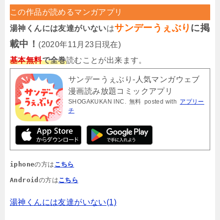
この作品が読めるマンガアプリ
サンデーうぇぶり
に掲
湯神くんには友達がいない
は
載中！
(2020年11月23日現在)
基本無料
で全巻
読むことが出来ます。
サンデーうぇぶり-人気マンガウェブ
漫画読み放題コミックアプリ
SHOGAKUKAN INC.
無料
posted with
アプリー
チ
iphone
の方は
こちら
Android
の方は
こちら
湯神くんには友達がいない(1)