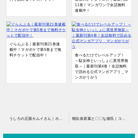
11巻！マンガワンで全話無料
連載中！
ぐらんぶる｜最新刊第21巻連
載中！マガポケで第5巻まで無
料チケットで配信中！
食べるだけでレベルアップ！
～駄女神といっしょに異世界無
双～｜最新刊第4巻！全話無料
で読める公式マンガアプリ＿マ
ンガがうがう
投
うしろの正面カムイさん｜ホラー・コメディの決定版！除霊の仕方に爆笑必至！マンガワンで全話無料で連載中！
朝比奈若葉と〇〇な彼氏｜コミカライズ第1巻＆第2巻同時発売！マンガUPで全話無料で連載開始！
稿
ナ