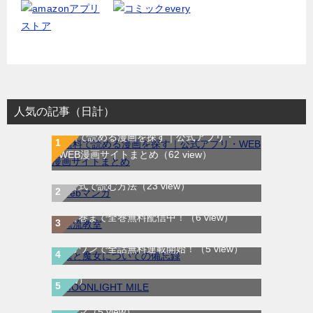
人気の記事（日計）
無料で読める漫画を探す｜公式アプリ・
WEB漫画サイトまとめ
（62 view）
WEB漫画サイト一覧｜ブラウザで無料漫画
を公式で読む方法
（23 view）
漂流教室｜全6巻完結！サンデーうぇぶりで
最終巻まで全巻無料配信中！
（6 view）
僕と魔女についての備忘録｜全5巻完結！マ
MOONLIGHT MILE｜最新刊第23巻！マンガ
ンガワンで全話無料連載開始！
（5 view）
ワンで最新刊まで全巻無料配信中！
（5
view）
サレタガワのブルー｜最新刊第5巻！妻の不
スキマ
（5 view）