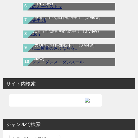
載中
（4 view）
妹先生 渚｜全5巻完結！サンデーうぇぶりで
最終巻まで全話無料配信中！
（3 view）
BADON-バードン-｜最新刊第8巻連載中！マ
ンガUP!で全話無料配信中！
（3 view）
君に二度目のさよならを。｜最新刊第2巻！
ダンス・ダンス・ダンスール｜最新刊第25
マンガUP!で無料連載中！
（3 view）
巻！全話無料で読める公式マンガアプリ！
（3 view）
サイト内検索
ジャンルで検索