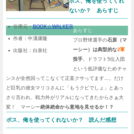
ボス、俺を使ってくれ
ないか？ あらすじ
引用元：
BOOK☆WALKER
あらすじ
作者：中溝康隆
プロ野球選手の
石原（マ
ーシー）は典型的な
2軍
出版社：白泉社
投手
。ドラフト5位入団
という低評価なためチャ
ンスが全然回ってこなくて正直クサってます…。だけ
ど巨乳の彼女マリコさんに「もうクビでしょ」とあっ
さり言われ、戦力外がリアルになってきたからさぁ大
変！ マーシー
絶体絶命から意地を見せるか！？
ボス、俺を使ってくれないか？ 読んだ感想