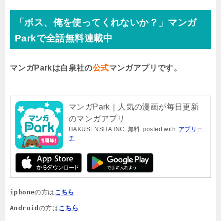
「ボス、俺を使ってくれないか？」マンガ
Parkで全話無料連載中
マンガParkは白泉社の
公式
マンガアプリです。
マンガPark｜人気の漫画が毎日更新
のマンガアプリ
HAKUSENSHA.INC
無料
posted with
アプリー
チ
iphone
の方は
こちら
Android
の方は
こちら