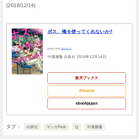
(2018/12/14)
ボス、俺を使ってくれないか?
posted with
ヨメレバ
中溝康隆 白泉社 2018年12月14日
楽天ブックス
Amazon
ebookjapan
タグ
白泉社
マンガPark
ほ
中溝康隆