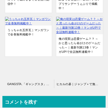
信中！
プリサンデーうぇぶりで掲載
中！
うっちゃれ五所瓦｜マンガワン
で全巻無料掲載中！
俺の現実は恋愛ゲーム？？ ～
かと思ったら命がけのゲームだ
った～｜最新刊第13巻！マン
ガUP!で全話無料連載中！
投
GANGSTA.「ギャングスタ」｜マンガParkで全話無料連載中！
ヒカルの碁｜ジャンプ＋で無料連載中！3巻まで期間限定無料！
稿
ナ
コメントを残す
ビ