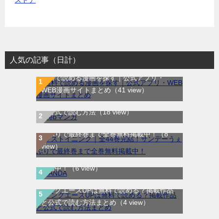
人気の記事（日計）
無料で読める漫画を探す｜公式アプリ・
WEB漫画サイトまとめ
（41 view）
WEB漫画サイト一覧｜ブラウザで無料漫画
を公式で読む方法
（18 view）
ラストイニング｜全44巻完結！サンデーう
ぇぶりで最終巻まで全巻無料掲載中！
（8
view）
SANDA｜最新刊第3巻！マンガBANGで無料
配信中！
（6 view）
ヤングエースUPは無料で読める？掲載作品
と公式で読む方法まとめ
（4 view）
青のオーケストラ｜マンガワンで全話無料連