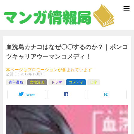
血洗島カナコはなぜ〇〇するのか？｜ポンコ
ツキャリアウーマンコメディ！
本ページはプロモーションが含まれています
公開日：
2019年12月3日
青年漫画
女性漫画
ドラマ
コメディ
日常
Tweet