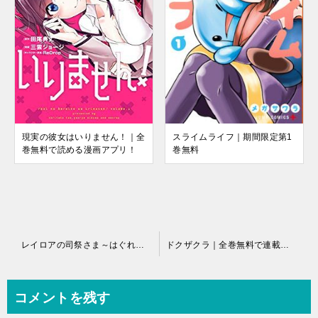
現実の彼女はいりません！｜全
スライムライフ｜期間限定第1
巻無料で読める漫画アプリ！
巻無料
投
レイロアの司祭さま～はぐれ司祭のコツコツ冒険譚～＠comic｜マンガワンで連載中！
ドクザクラ｜全巻無料で連載中のマンガアプリ
稿
ナ
コメントを残す
ビ