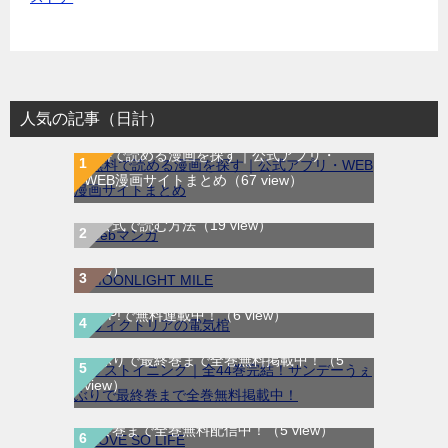
人気の記事（日計）
無料で読める漫画を探す｜公式アプリ・
WEB漫画サイトまとめ
（67 view）
WEB漫画サイト一覧｜ブラウザで無料漫画
MOONLIGHT MILE｜最新刊第23巻！マンガ
を公式で読む方法
（19 view）
ワンで最新刊まで全巻無料配信中！
（15
view）
ヴィクトリアの電気棺｜最新刊第2巻！マン
ガUP!で無料連載中！
（6 view）
ラストイニング｜全44巻完結！サンデーう
ぇぶりで最終巻まで全巻無料掲載中！
（5
view）
LOVE SO LIFE｜全17巻完結！マンガParkで
最終巻まで全巻無料配信中！
（5 view）