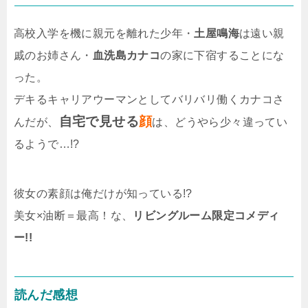
高校入学を機に親元を離れた少年・
土屋鳴海
は遠い親
戚のお姉さん・
血洗島カナコ
の家に下宿することにな
った。
デキるキャリアウーマンとしてバリバリ働くカナコさ
自宅で見せる
顔
んだが、
は、どうやら少々違ってい
るようで…!?
彼女の素顔は俺だけが知っている!?
美女×油断＝最高！な、
リビングルーム限定コメディ
ー!!
読んだ感想