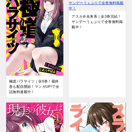
アスカ＠未来系｜全3巻完結！
サンデーうぇぶりで全巻無料掲
載中！
極道パラサイツ｜全6巻！最終
巻も配信開始！マンガUP!で全
話無料連載中！