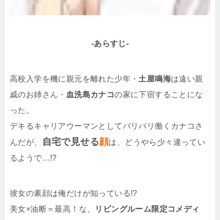
-あらすじ-
高校入学を機に親元を離れた少年・
土屋鳴海
は遠い親
戚のお姉さん・
血洗島カナコ
の家に下宿することにな
った。
デキるキャリアウーマンとしてバリバリ働くカナコさ
自宅で見せる
顔
んだが、
は、どうやら少々違ってい
るようで…!?
彼女の素顔は俺だけが知っている!?
美女×油断＝最高！な、
リビングルーム限定コメディ