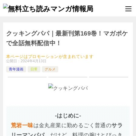
クッキングパパ｜最新刊第169巻！マガポケ
で全話無料配信中！
本ページはプロモーションが含まれています
公開日：
2024年4月13日
青年漫画
日常
グルメ
-はじめに-
荒岩一味
は金丸産業に勤めるごく普通の
サラ
リーマンパパ
。だけど、料理の腕はとびっき