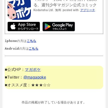
る、週刊少年マガジン公式コミック
Kodansha Ltd.
無料
posted with
アプリーチ
アプリ「マガジンポケット」
iphone
の方は
こちら
Android
の方は
こちら
■公式HP：
マガポケ
■Twitter：
@magapoke
■オススメ度：★★★☆☆
作品の掲載が終了している場合があります。
