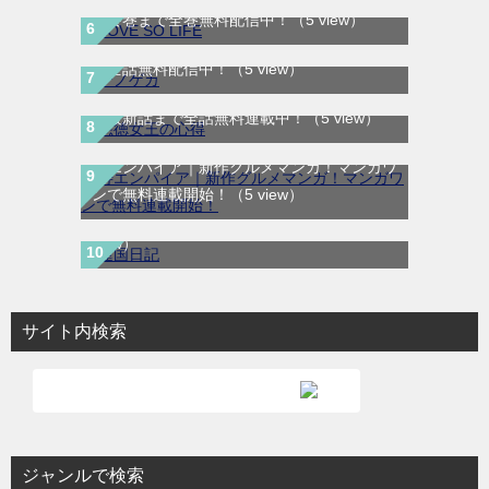
最終巻まで全巻無料配信中！
（5 view）
テノゲカ｜最新刊第2巻！サンデーうぇぶり
で全話無料配信中！
（5 view）
悪徳女王の心得｜最新刊第3巻！マンガUP!
で最新話まで全話無料連載中！
（5 view）
寿エンパイア｜新作グルメマンガ！マンガワ
違国日記｜9月7日までの期間限定！最終巻
ンで無料連載開始！
（5 view）
まで全話無料で読める公式マンガアプリ
（4
view）
サイト内検索
ジャンルで検索