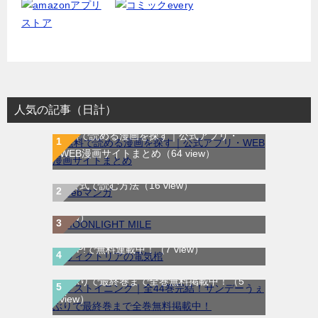
人気の記事（日計）
無料で読める漫画を探す｜公式アプリ・
WEB漫画サイトまとめ
（64 view）
WEB漫画サイト一覧｜ブラウザで無料漫画
MOONLIGHT MILE｜最新刊第23巻！マンガ
を公式で読む方法
（16 view）
ワンで最新刊まで全巻無料配信中！
（15
view）
ヴィクトリアの電気棺｜最新刊第2巻！マン
ガUP!で無料連載中！
（7 view）
ラストイニング｜全44巻完結！サンデーう
ぇぶりで最終巻まで全巻無料掲載中！
（5
view）
LOVE SO LIFE｜全17巻完結！マンガParkで