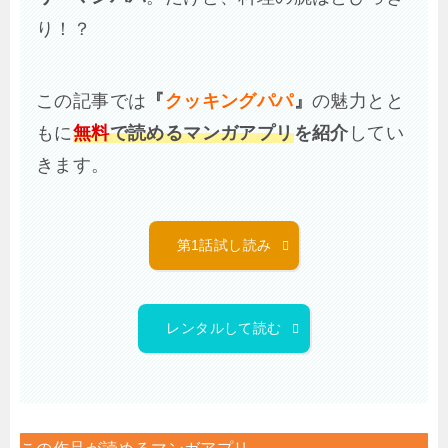
り！？
この記事では
『
クッキングパパ
』
の魅力とと
もに
無料
で読めるマンガアプリ
を紹介
してい
きます。
第1話試し読み
レンタルして読む