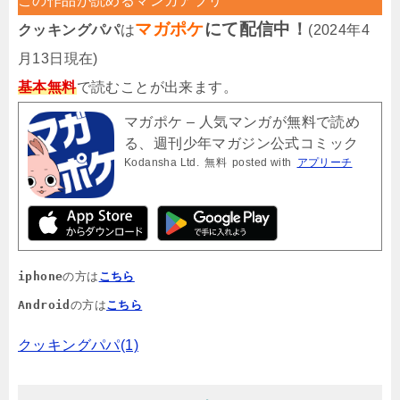
この作品が読めるマンガアプリ
マガポケ
にて配信中！
クッキングパパ
は
(2024年4
月13日現在)
基本無料
で読むことが出来ます。
マガポケ – 人気マンガが無料で読め
る、週刊少年マガジン公式コミック
Kodansha Ltd.
無料
posted with
アプリーチ
アプリ「マガジンポケット」
iphone
の方は
こちら
Android
の方は
こちら
クッキングパパ(1)