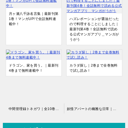
月ヶ瀬八千詠名言集｜最新刊第
1巻！マンガUP!で全話無料連
ハズレポーションが醤油だった
載中！
ので料理することにしました｜
最新刊第4巻！全話無料で読め
る公式マンガアプリ＿マンガが
うがう
ドラゴン、家を買う。｜最新刊
カラダ探し｜2巻まで全巻無料
4巻まで無料連載中！
で試し読み！
投
中間管理録トネガワ｜全10巻完結！マガポケで最終巻まで全話無料配信中！
妖怪アパートの幽雅な日常｜最新刊第28巻！マガポケで全話無料配信中！
稿
ナ