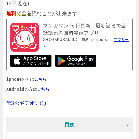
14日現在)
無料
で全巻
読むことが出来ます。
マンガワン-毎日更新！最新話まで全
話読める無料漫画アプリ
SHOGAKUKAN INC.
無料
posted with
アプリー
チ
iphone
の方は
こちら
Android
の方は
こちら
第3のギデオン(1)
目次