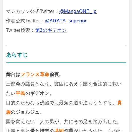
マンガワン公式Twitter：
@MangaONE_jp
作者公式Twitter：
@ARATA_superior
Twitter検索：
第3のギデオン
あらすじ
舞台は
フランス革命
前夜。
三部会の議員となり、貧困にあえぐ国を合法的に救い
たい
平民
のギデオン
。
目的のためなら残酷でも最短の道を進もうとする、
貴
族
のジョルジュ
。
国を変えたい二人の男が、共にその足を踏み出した。
正義と悪と
愛と憎悪の
共同
作業
がむかうのは、血の地