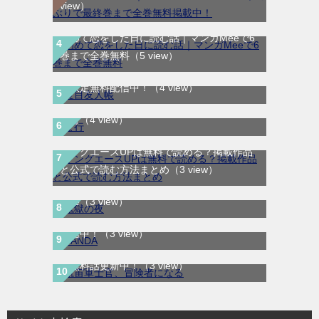
view）
初めて恋をした日に読む話｜マンガMeeで6
巻まで全巻無料
（5 view）
夏目友人帳｜最新刊30巻！マンガParkで期
間限定無料配信中！
（4 view）
ま行
（4 view）
ヤングエースUPは無料で読める？掲載作品
鬼獄の夜｜全14巻完結！最終話まで全話無
と公式で読む方法まとめ
（3 view）
料で読める公式マンガアプリ＿マンガ
Mee
（3 view）
SANDA｜最新刊第3巻！マンガBANGで無料
航宙軍士官、冒険者になる｜最新刊第6巻！
配信中！
（3 view）
第5巻まで無料で読めるマンガアプリ！※順
次無料話更新中！
（3 view）