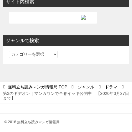
サイト内検索
ジャンルで検索
ジ
ャ
ン
ル
で
無料立ち読みマンガ情報局
TOP
ジャンル
ドラマ
検
第3のギデオン｜マンガワンで全巻イッキ公開中！【2020年3月27日
索
まで】
© 2018 無料立ち読みマンガ情報局