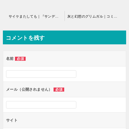
投
サイケまたしても｜『サンデーうぇぶり』で全巻無料キャンペーン中！
灰と幻想のグリムガル｜コミック無料で読めるマンガアプリ！
稿
ナ
コメントを残す
ビ
ゲ
名前
必須
ー
シ
ョ
ン
メール（公開されません）
必須
サイト