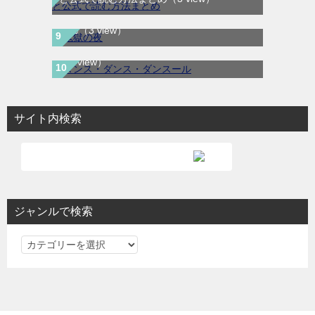
料で読める公式マンガアプリ＿マンガ
ダンス・ダンス・ダンスール｜最新刊第25
Mee
（3 view）
巻！全話無料で読める公式マンガアプリ！
（3 view）
サイト内検索
ジャンルで検索
ジ
ャ
ン
ル
で