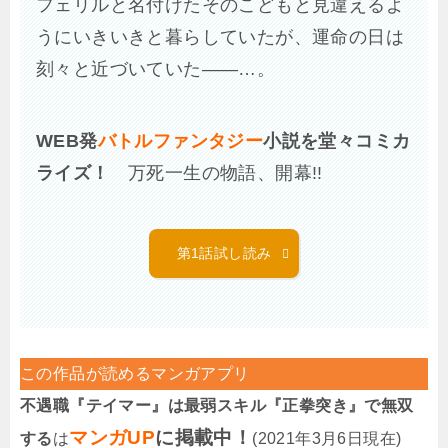
フェリルと名付けたそのこどもと見違えるよ
うにいきいきと暮らしていたが、運命の日は
刻々と近づいていた――…。
WEB発
バトルファンタジー
小説を堂々コミカ
ライズ！
万死一生の物語、開幕!!
第1話試し読み
この作品が読めるマンガアプリ
不遇職『テイマー』は最弱スキル『正拳突き』で無双
マンガUP
に掲載中！
する
は
(2021年3月6日現在)