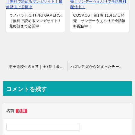
ウメハラ FIGHTING GAMERS!
COSMOS｜第1巻 11月17日発
｜無料で読めるマンガサイト！
売！サンデーうぇぶりで全話無
最終話まで公開中
料配信中！
投
男子高校生の日常｜全7巻！最終話まで全巻無料で読める公式マンガアプリ＿マンガUP
ハズレ判定から始まったチート魔術士生活｜なろう原作のハーレム物語！全話無料で読める公式マンガアプリ
稿
ナ
コメントを残す
ビ
ゲ
名前
必須
ー
シ
ョ