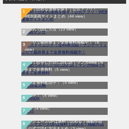
無料で読める漫画を探す｜公式アプリ・
WEB漫画サイトまとめ
（44 view）
WEB漫画サイト一覧｜ブラウザで無料漫画
を公式で読む方法
（23 view）
ラストイニング｜全44巻完結！サンデーう
ぇぶりで最終巻まで全巻無料掲載中！
（8
view）
初めて恋をした日に読む話｜マンガMeeで6
巻まで全巻無料
（5 view）
夏目友人帳｜最新刊30巻！マンガParkで期
間限定無料配信中！
（4 view）
SANDA｜最新刊第3巻！マンガBANGで無料
配信中！
（4 view）
ま行
（4 view）
ヤングエースUPは無料で読める？掲載作品
鬼獄の夜｜全14巻完結！最終話まで全話無
と公式で読む方法まとめ
（3 view）