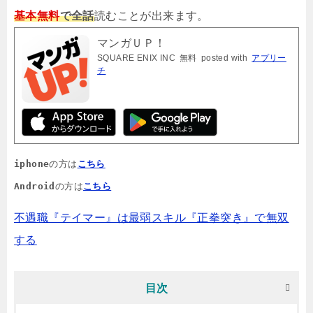
基本無料
で全話
読むことが出来ます。
マンガＵＰ！
SQUARE ENIX INC
無料
posted with
アプリー
チ
iphone
の方は
こちら
Android
の方は
こちら
不遇職『テイマー』は最弱スキル『正拳突き』で無双
する
目次