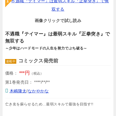
画像クリックで試し読み
不遇職『テイマー』は最弱スキル『正拳突き』で
無双する
～少年はハードモードの人生を努力でぶち破る～
コミックス発売前
連載中
***円
価格：
（税込）
第1巻発売日：
****/**/**
木嶋隆太
/
なかやかな
亡き友を蘇らせるため…最弱スキルで最強を目指す!!