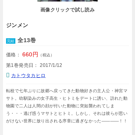
画像クリックで試し読み
ジンメン
全13巻
完結
660円
価格：
（税込）
第1巻発売日：
2017/1/12
カトウタカヒロ
転校で七年ぶりに故郷へ戻ってきた動物好きの主人公・神宮マ
サト。幼馴染みの女子高生・ヒトミをデートに誘い、訪れた動
物園で二人は人間の顔が付いた動物に突如襲われてしま
う・・・逃げ惑うマサトとヒトミ。しかし、それは彼らが思い
がけない世界に放り出される序章に過ぎなかった――――！！