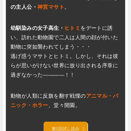
の主人公・
神宮マサト
。
幼馴染みの女子高生・
ヒトミ
をデートに誘
い、訪れた動物園で二人は人間の顔が付いた
動物に突如襲われてしまう・・・
逃げ惑うマサトとヒトミ。しかし、それは彼
らが思いがけない世界に放り出される序章に
過ぎなかった――――！！
動物が人類に反旗を翻す戦慄の
アニマル・パ
ニック・ホラー
、堂々開園。
第1話試し読み