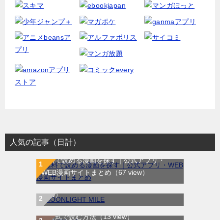
人気の記事（日計）
無料で読める漫画を探す｜公式アプリ・
MOONLIGHT MILE｜最新刊第23巻！マンガ
WEB漫画サイトまとめ
（67 view）
ワンで最新刊まで全巻無料配信中！
（14
view）
WEB漫画サイト一覧｜ブラウザで無料漫画
を公式で読む方法
（13 view）