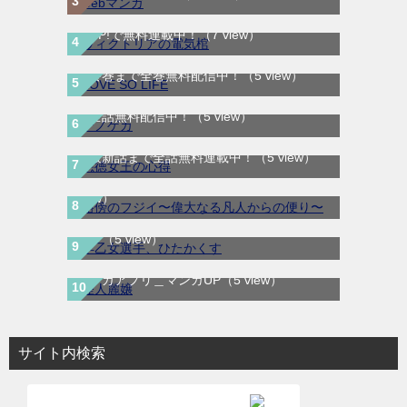
ヴィクトリアの電気棺｜最新刊第2巻！マン
ガUP!で無料連載中！
（7 view）
LOVE SO LIFE｜全17巻完結！マンガParkで
最終巻まで全巻無料配信中！
（5 view）
テノゲカ｜最新刊第2巻！サンデーうぇぶり
で全話無料配信中！
（5 view）
悪徳女王の心得｜最新刊第3巻！マンガUP!
路傍のフジイ〜偉大なる凡人からの便り〜｜
で最新話まで全話無料連載中！
（5 view）
全話無料で読める公式マンガアプリ
（5
早乙女選手、ひたかくす｜全10巻完結！サ
view）
ンデーうぇぶりで最終巻まで全巻無料配信
中！
（5 view）
怪人麗嬢｜最新話まで全話無料で読める公式
マンガアプリ＿マンガUP
（5 view）
サイト内検索