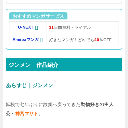
おすすめマンガサービス
U-NEXT
31
日間無料トライアル
Amebaマンガ
好きなマンガ！どれでも
40
％OFF
ジンメン 作品紹介
あらすじ｜ジンメン
転校で七年ぶりに故郷へ戻ってきた
動物好きの主人
公・
神宮マサト
。