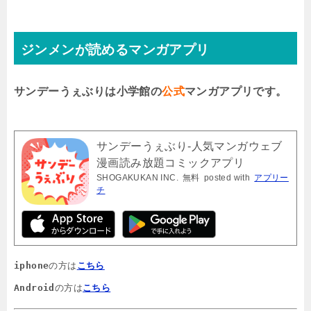
ジンメンが読めるマンガアプリ
サンデーうぇぶりは小学館の
公式
マンガアプリです。
サンデーうぇぶり-人気マンガウェブ
漫画読み放題コミックアプリ
SHOGAKUKAN INC.
無料
posted with
アプリー
チ
iphone
の方は
こちら
Android
の方は
こちら