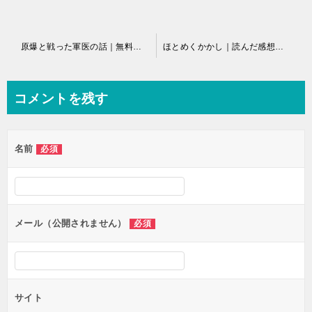
投
原爆と戦った軍医の話｜無料で読めるWEBコミック
ほとめくかかし｜読んだ感想と読めるアプリを紹介！全話無料で連載中！
稿
ナ
コメントを残す
ビ
ゲ
名前
必須
ー
シ
ョ
ン
メール（公開されません）
必須
サイト