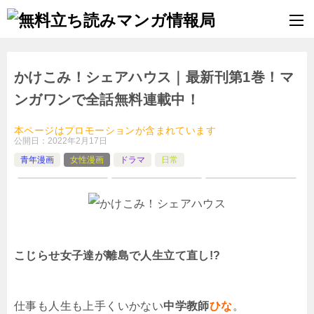
かけこみ！シェアハウス｜最新刊第1巻！マ
ンガワンで全話無料連載中！
本ページはプロモーションが含まれています
公開日：
2022年2月17日
青年漫画
女性漫画
ドラマ
日常
こじらせ女子達が離島で人生立て直し!?
仕事も人生も上手くいかない
中学教師
ひな
。