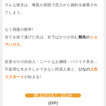
そんな彼女は、毒親が原因で恋人から婚約を破棄され
てしまう。
もう我慢の限界!
全てを捨て逃げた先は、女子ばかりが住む
離島の
シェ
アハウス
。
友達ゼロの自由人・ニートなお嬢様・バツイチ美女…
不器用な生き方しかできない同居人達と、
ひなの
人生
リスタート
が始まる!
第1話試し読み
(25P)