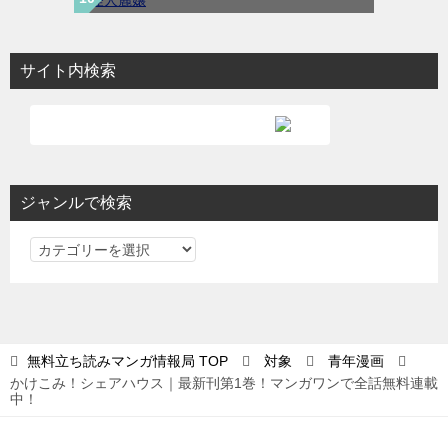
サイト内検索
ジャンルで検索
ジ
ャ
ン
ル
で
無料立ち読みマンガ情報局
TOP
対象
青年漫画
検
かけこみ！シェアハウス｜最新刊第1巻！マンガワンで全話無料連載
索
中！