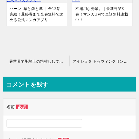
ハーン ‐草と鉄と羊‐｜全12巻
不器用な先輩。｜最新刊第3
完結！最終巻まで全巻無料で読
巻！マンガUP!で全話無料連載
める公式マンガアプリ！
中！
投
異世界で聖騎士の箱推ししてたら尊みが過ぎて聖女になってた｜最新刊第2巻！マンガワンで全話無料連載中！
アイショタ トゥウィンクリングメモリー｜最新刊第2巻！マンガワンで全話無料連載中！
稿
ナ
コメントを残す
ビ
ゲ
名前
必須
ー
シ
ョ