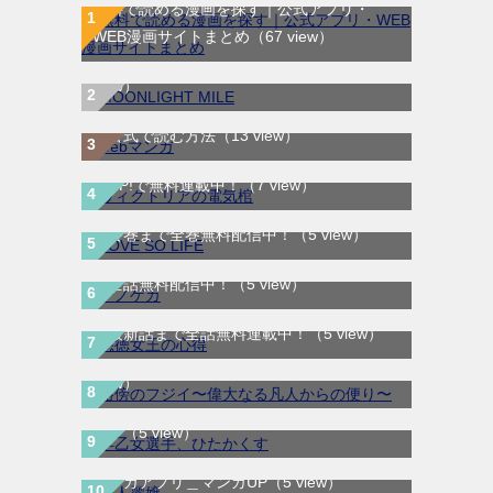
無料で読める漫画を探す｜公式アプリ・
MOONLIGHT MILE｜最新刊第23巻！マンガ
WEB漫画サイトまとめ
（67 view）
ワンで最新刊まで全巻無料配信中！
（14
view）
WEB漫画サイト一覧｜ブラウザで無料漫画
を公式で読む方法
（13 view）
ヴィクトリアの電気棺｜最新刊第2巻！マン
ガUP!で無料連載中！
（7 view）
LOVE SO LIFE｜全17巻完結！マンガParkで
最終巻まで全巻無料配信中！
（5 view）
テノゲカ｜最新刊第2巻！サンデーうぇぶり
で全話無料配信中！
（5 view）
悪徳女王の心得｜最新刊第3巻！マンガUP!
路傍のフジイ〜偉大なる凡人からの便り〜｜
で最新話まで全話無料連載中！
（5 view）
全話無料で読める公式マンガアプリ
（5
早乙女選手、ひたかくす｜全10巻完結！サ
view）
ンデーうぇぶりで最終巻まで全巻無料配信
中！
（5 view）
怪人麗嬢｜最新話まで全話無料で読める公式
マンガアプリ＿マンガUP
（5 view）