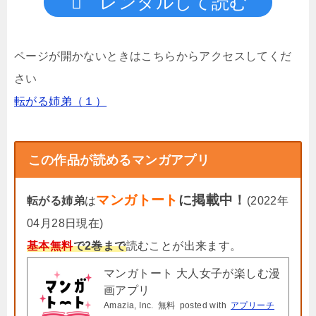
レンタルして読む
ページが開かないときはこちらからアクセスしてくだ
さい
転がる姉弟（１）
この作品が読めるマンガアプリ
マンガトート
に掲載中！
転がる姉弟
は
(2022年
04月28日現在)
基本無料
で2巻まで
読むことが出来ます。
マンガトート 大人女子が楽しむ漫
画アプリ
Amazia, Inc.
無料
posted with
アプリーチ