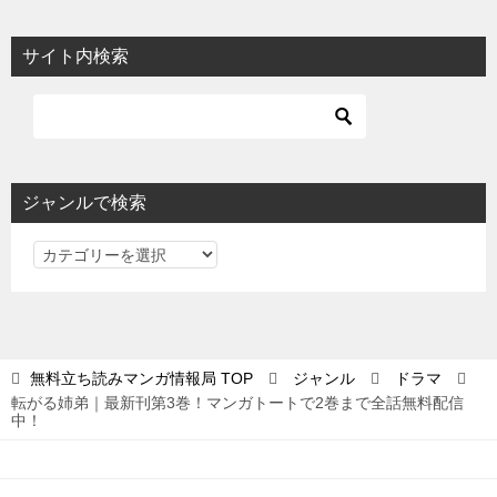
サイト内検索
ジャンルで検索
ジ
ャ
ン
ル
で
無料立ち読みマンガ情報局
TOP
ジャンル
ドラマ
検
転がる姉弟｜最新刊第3巻！マンガトートで2巻まで全話無料配信
索
中！