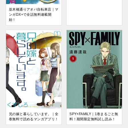
並木橋通りアオバ自転車店｜マ
ンガDX+で全話無料連載開
始！
兄の嫁と暮らしています。｜全
SPY×FAMILY｜1巻まるごと無
巻無料で読めるマンガアプリ！
料！期間限定無料試し読み！