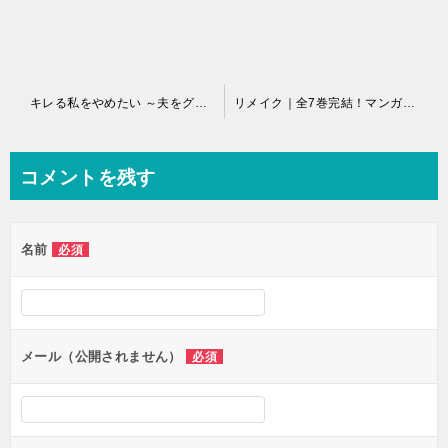
投
キレる私をやめたい ～夫をグーで殴る妻をやめるまで～｜全1巻完結！マンガトートで13話まで全話無料配信中！
リメイク｜全7巻完結！マンガトートで6巻まで全話無料で配信中！
稿
ナ
コメントを残す
ビ
ゲ
名前
必須
ー
シ
ョ
ン
メール（公開されません）
必須