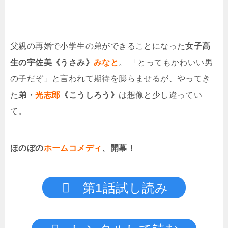
父親の再婚で小学生の弟ができることになった
女子高
生の宇佐美《うさみ》
みなと
。 「とってもかわいい男
の子だぞ」と言われて期待を膨らませるが、やってき
た
弟・
光志郎
《こうしろう》
は想像と少し違ってい
て。
ほのぼの
ホームコメディ
、開幕！
第1話試し読み