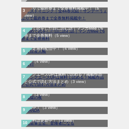
ラストイニング｜全44巻完結！サンデーう
ぇぶりで最終巻まで全巻無料掲載中！
（6
view）
初めて恋をした日に読む話｜マンガMeeで6
巻まで全巻無料
（5 view）
夏目友人帳｜最新刊30巻！マンガParkで期
間限定無料配信中！
（4 view）
ま行
（4 view）
ヤングエースUPは無料で読める？掲載作品
鬼獄の夜｜全14巻完結！最終話まで全話無
と公式で読む方法まとめ
（3 view）
料で読める公式マンガアプリ＿マンガ
Mee
（3 view）
SANDA｜最新刊第3巻！マンガBANGで無料
航宙軍士官、冒険者になる｜最新刊第6巻！
配信中！
（3 view）
第5巻まで無料で読めるマンガアプリ！※順
次無料話更新中！
（3 view）