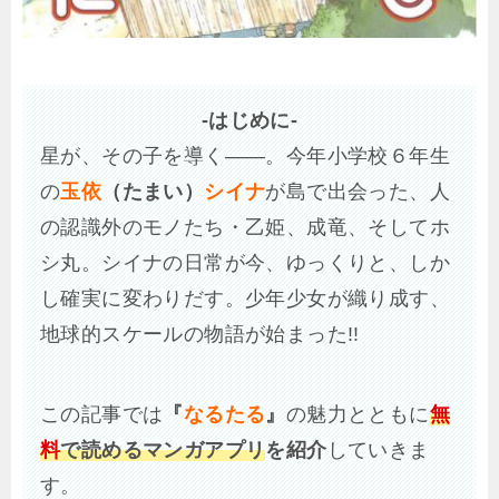
-はじめに-
星が、その子を導く――。今年小学校６年生
の
玉依
（たまい）
シイナ
が島で出会った、人
の認識外のモノたち・乙姫、成竜、そしてホ
シ丸。シイナの日常が今、ゆっくりと、しか
し確実に変わりだす。少年少女が織り成す、
地球的スケールの物語が始まった!!
この記事では
『
なるたる
』
の魅力とともに
無
料
で読めるマンガアプリ
を紹介
していきま
す。