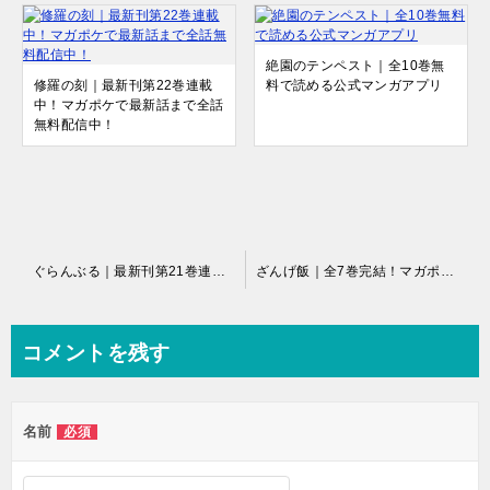
絶園のテンペスト｜全10巻無
修羅の刻｜最新刊第22巻連載
料で読める公式マンガアプリ
中！マガポケで最新話まで全話
無料配信中！
投
ぐらんぶる｜最新刊第21巻連載中！マガポケで第5巻まで無料チケットで配信中！
ざんげ飯｜全7巻完結！マガポケで最終話まで全話無料配信中！
稿
ナ
コメントを残す
ビ
ゲ
名前
必須
ー
シ