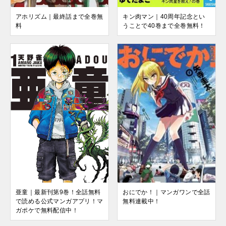
アホリズム｜最終話まで全巻無
キン肉マン｜40周年記念とい
料
うことで40巻まで全巻無料！
おにでか！｜マンガワンで全話
亜童｜最新刊第9巻！全話無料
無料連載中！
で読める公式マンガアプリ！マ
ガポケで無料配信中！