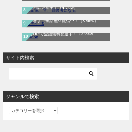
第5巻まで無料で読めるマンガアプリ！※順
次無料話更新中！
（4 view）
妹先生 渚｜全5巻完結！サンデーうぇぶりで
最終巻まで全話無料配信中！
（3 view）
BADON-バードン-｜最新刊第8巻連載中！マ
ンガUP!で全話無料配信中！
（3 view）
サイト内検索
ジャンルで検索
ジ
ャ
ン