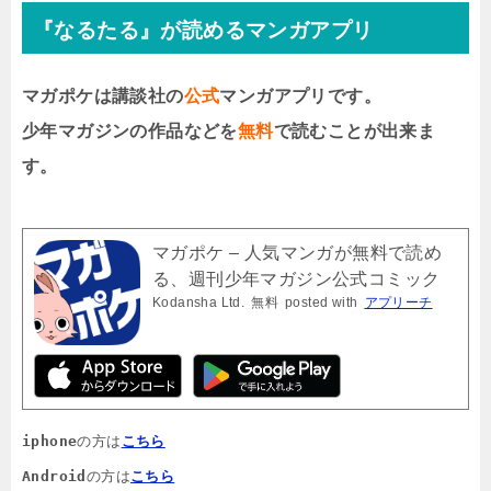
『なるたる』が読めるマンガアプリ
マガポケは講談社の
公式
マンガアプリです。
少年マガジンの作品などを
無料
で読むことが出来ま
す。
マガポケ – 人気マンガが無料で読め
る、週刊少年マガジン公式コミック
Kodansha Ltd.
無料
posted with
アプリーチ
アプリ「マガジンポケット」
iphone
の方は
こちら
Android
の方は
こちら