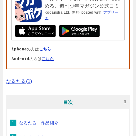
める、週刊少年マガジン公式コミ
Kodansha Ltd.
無料
posted with
アプリー
ックアプリ「マガジンポケット」
チ
iphone
の方は
こちら
Android
の方は
こちら
なるたる(1)
目次
なるたる 作品紹介