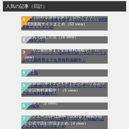
人気の記事（日計）
無料で読める漫画を探す｜公式アプリ・
WEB漫画サイトまとめ
（53 view）
WEB漫画サイト一覧｜ブラウザで無料漫画
を公式で読む方法
（16 view）
ラストイニング｜全44巻完結！サンデーう
ぇぶりで最終巻まで全巻無料掲載中！
（7
龍と苺｜最新刊第4巻！全巻無料で読める公
view）
式マンガアプリ＿サンデーうぇぶり
（6
view）
史上最強の弟子ケンイチ｜サンデーうぇぶり
で全話無料連載中！
（5 view）
SANDA｜最新刊第3巻！マンガBANGで無料
配信中！
（5 view）
ヤングエースUPは無料で読める？掲載作品
航宙軍士官、冒険者になる｜最新刊第6巻！
と公式で読む方法まとめ
（4 view）