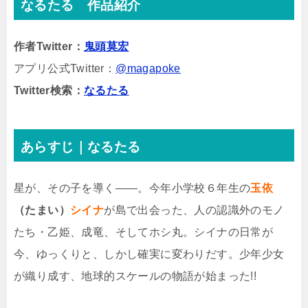
なるたる 作品紹介
作者Twitter：
鬼頭莫宏
アプリ公式Twitter：
@magapoke
Twitter検索：
なるたる
あらすじ｜なるたる
星が、その子を導く――。今年小学校６年生の
玉依
（たまい）
シイナ
が島で出会った、人の認識外のモノ
たち・乙姫、成竜、そしてホシ丸。シイナの日常が
今、ゆっくりと、しかし確実に変わりだす。少年少女
が織り成す、地球的スケールの物語が始まった!!