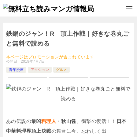
鉄鍋のジャン！R 頂上作戦｜好きな巻丸ご
と無料で読める
本ページはプロモーションが含まれています
公開日：
2019年7月7日
青年漫画
アクション
グルメ
あの伝説の
最凶
料理人
・秋山醤
、衝撃の復活！！
日本
中華料理界頂上決戦
の舞台に今、忌わしく出