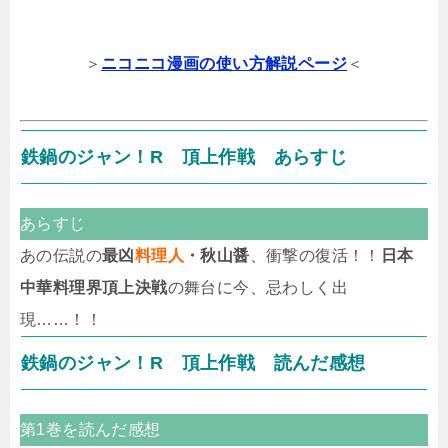
＞
ニコニコ漫画の使い方解説ページ
＜
鉄鍋のジャン！R 頂上作戦 あらすじ
あらすじ
あの伝説の
最凶
料理人
・秋山醤
、衝撃の復活！！
日本
中華料理界頂上決戦
の舞台に今、忌わしく出
現……！！
鉄鍋のジャン！R 頂上作戦 読んだ感想
第1巻を読んだ感想