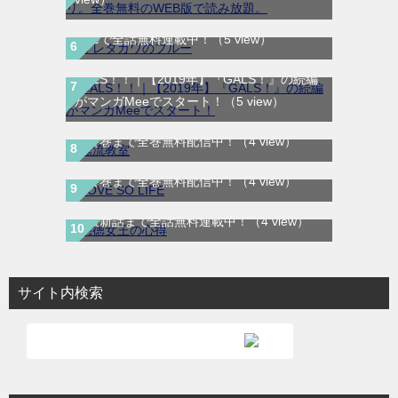
倫から始まる物語の結末やいかに！マンガ
Meeで全話無料連載中！
（5 view）
GALS！！｜【2019年】『GALS！』の続編
がマンガMeeでスタート！
（5 view）
漂流教室｜全6巻完結！サンデーうぇぶりで
最終巻まで全巻無料配信中！
（4 view）
LOVE SO LIFE｜全17巻完結！マンガParkで
最終巻まで全巻無料配信中！
（4 view）
悪徳女王の心得｜最新刊第3巻！マンガUP!
で最新話まで全話無料連載中！
（4 view）
サイト内検索