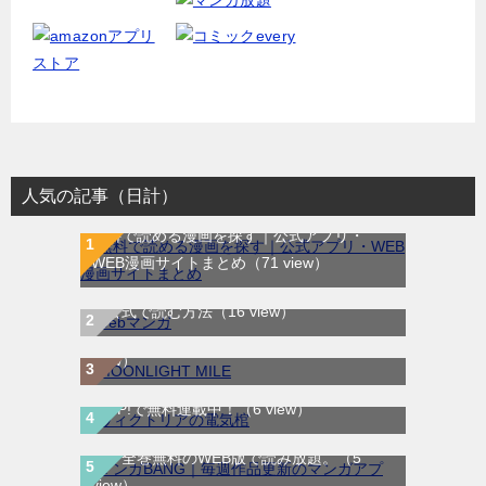
人気の記事（日計）
無料で読める漫画を探す｜公式アプリ・
WEB漫画サイトまとめ
（71 view）
WEB漫画サイト一覧｜ブラウザで無料漫画
MOONLIGHT MILE｜最新刊第23巻！マンガ
を公式で読む方法
（16 view）
ワンで最新刊まで全巻無料配信中！
（10
view）
ヴィクトリアの電気棺｜最新刊第2巻！マン
ガUP!で無料連載中！
（6 view）
マンガBANG｜毎週作品更新のマンガアプ
リ。全巻無料のWEB版で読み放題。
（5
サレタガワのブルー｜最新刊第5巻！妻の不
view）