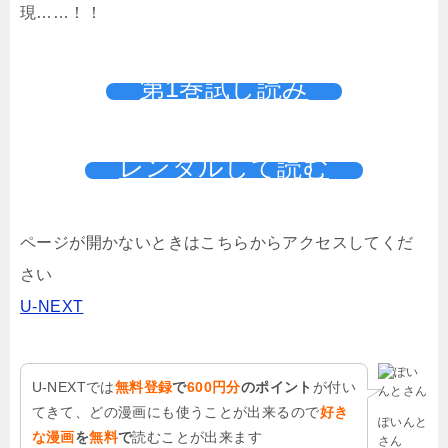
現……！！
第1巻試し読み
レンタルして読む
ページが開かないときはこちらからアクセスしてくだ
さい
U-NEXT
U-NEXTでは
無料登録
で
600円分
のポイント
が付い
てきて、どの漫画にも使うことが出来るので
好き
ぽいんと
な漫画
を
無料
で
読むことが出来ます
さん