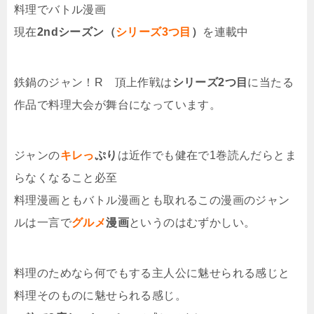
料理でバトル漫画
現在
2ndシーズン（
シリーズ3つ目
）
を連載中
鉄鍋のジャン！R 頂上作戦は
シリーズ2つ目
に当たる
作品で料理大会が舞台になっています。
ジャンの
キレっ
ぷり
は近作でも健在で1巻読んだらとま
らなくなること必至
料理漫画ともバトル漫画とも取れるこの漫画のジャン
ルは一言で
グルメ
漫画
というのはむずかしい。
料理のためなら何でもする主人公に魅せられる感じと
料理そのものに魅せられる感じ。