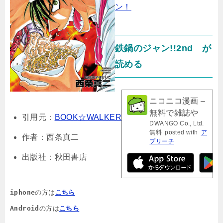
ン！
鉄鍋のジャン!!2nd が
読める
ニコニコ漫画 –
無料で雑誌や
引用元：
BOOK☆WALKER
DWANGO Co., Ltd.
WEBの人気マ
無料
posted with
ア
ンガが読める
作者：西条真二
プリーチ
出版社：秋田書店
iphone
の方は
こちら
Android
の方は
こちら