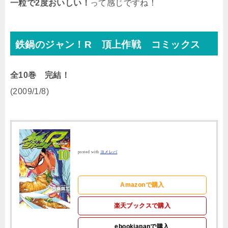
一粒で2度おいしい！
って感じですね！
鉄鍋のジャン！R 頂上作戦 コミックス
全10巻 完結！
(2009/1/8)
posted with
ヨメレバ
Amazonで購入
楽天ブックスで購入
ebookjapanで購入