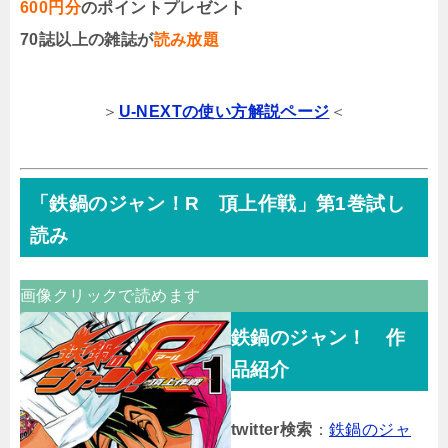
600円分
のポイントプレゼント
70誌以上の雑誌が
読み放題
＞
U-NEXTの使い方解説ページ
＜
「鉄鍋のジャン！R 頂上作戦」第1巻試し
読み
画像クリックで読めます
鉄鍋のジャン！ 作
品紹介
twitter検索
：
鉄鍋のジャ