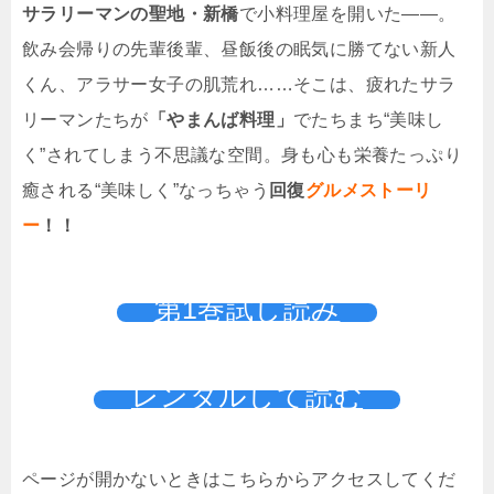
サラリーマンの聖地・新橋
で小料理屋を開いた――。
飲み会帰りの先輩後輩、昼飯後の眠気に勝てない新人
くん、アラサー女子の肌荒れ……そこは、疲れたサラ
リーマンたちが
「やまんば料理」
でたちまち“美味し
く”されてしまう不思議な空間。身も心も栄養たっぷり
癒される“美味しく”なっちゃう
回復
グルメストーリ
ー
！！
第1巻試し読み
レンタルして読む
ページが開かないときはこちらからアクセスしてくだ