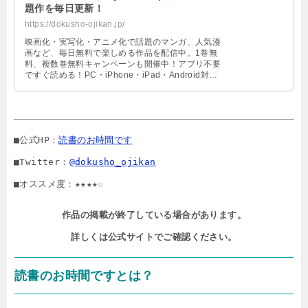
題作を毎日更新！
https://dokusho-ojikan.jp/
映画化・実写化・アニメ化で話題のマンガ、人気漫
画など、毎日無料で楽しめる作品を配信中。1巻無
料、複数巻無料キャンペーンも開催中！アプリ不要
ですぐ読める！PC・iPhone・iPad・Android対
応。お得に漫画読むなら、読書のお時間です by
Ameba
■公式HP：
読書のお時間です
■Twitter：
@dokusho_ojikan
■オススメ度：★★★★☆
作品の掲載が終了している場合があります。

詳しくは公式サイトでご確認ください。
読書のお時間ですとは？