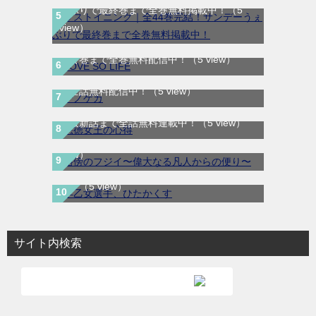
ぇぶりで最終巻まで全巻無料掲載中！
（5
view）
LOVE SO LIFE｜全17巻完結！マンガParkで
最終巻まで全巻無料配信中！
（5 view）
テノゲカ｜最新刊第2巻！サンデーうぇぶり
で全話無料配信中！
（5 view）
悪徳女王の心得｜最新刊第3巻！マンガUP!
路傍のフジイ〜偉大なる凡人からの便り〜｜
で最新話まで全話無料連載中！
（5 view）
全話無料で読める公式マンガアプリ
（5
早乙女選手、ひたかくす｜全10巻完結！サ
view）
ンデーうぇぶりで最終巻まで全巻無料配信
中！
（5 view）
サイト内検索