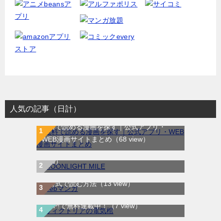
人気の記事（日計）
無料で読める漫画を探す｜公式アプリ・
MOONLIGHT MILE｜最新刊第23巻！マンガ
WEB漫画サイトまとめ
（68 view）
ワンで最新刊まで全巻無料配信中！
（14
view）
WEB漫画サイト一覧｜ブラウザで無料漫画
を公式で読む方法
（13 view）
ヴィクトリアの電気棺｜最新刊第2巻！マン
ガUP!で無料連載中！
（7 view）
ラストイニング｜全44巻完結！サンデーう