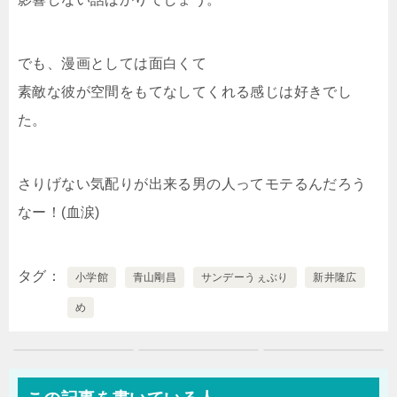
でも、漫画としては面白くて
素敵な彼が空間をもてなしてくれる感じは好きでし
た。
さりげない気配りが出来る男の人ってモテるんだろう
なー！(血涙)
タグ
小学館
青山剛昌
サンデーうぇぶり
新井隆広
め