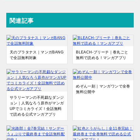
関連記事
天のプラタナス｜マンガBANG
BLEACH-ブリーチ｜巻丸ごと
で全話無料対象
無料で読める！マンガアプリ
めぞん一刻｜マンガワンで全巻
無料公開中
サラリーマンの不死戯なダンジ
ョン｜人気なろう原作がマンガ
UPでコミカライズ！全話無料
で読める公式マンガアプリ