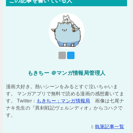
この記事を書いている人
もきちー ＠マンガ情報局管理人
漫画大好き。熱いシーンをみるとすぐ泣いちゃいま
す。 マンガアプリで無料で読める漫画の感想書いてま
す。 Twitter：
もきちー：マンガ情報局
画像は七尾ナ
ナキ先生の『異剣戦記ヴェルンディオ』からコハクで
す。
執筆記事一覧