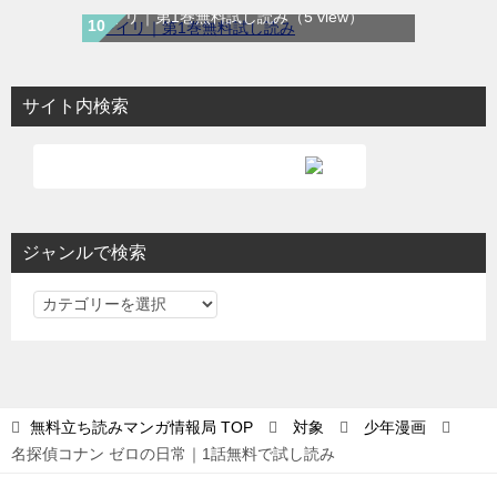
レイリ｜第1巻無料試し読み
（5 view）
サイト内検索
ジャンルで検索
ジ
ャ
ン
ル
で
無料立ち読みマンガ情報局
TOP
対象
少年漫画
検
名探偵コナン ゼロの日常｜1話無料で試し読み
索