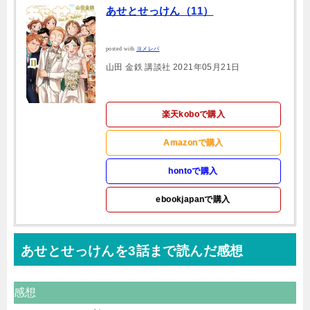
あせとせっけん（11）
posted with
ヨメレバ
山田 金鉄 講談社 2021年05月21日
楽天koboで購入
Amazonで購入
hontoで購入
ebookjapanで購入
あせとせっけんを3話まで読んだ感想
感想