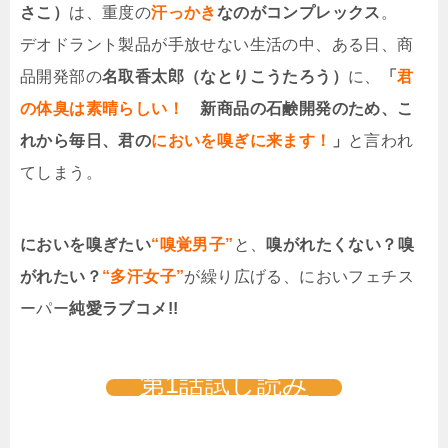
さこ）
は、重度の
汗っかき
なのがコンプレックス
。
デオドラント製品が手放せない生活の中、ある日、商
品開発部の
名取香太郎（なとりこうたろう）
に、
「
君
の体臭は素晴らしい！
新商品の石鹸開発のため、こ
れから毎日、君の
においを嗅ぎに来ます！
」
と言われ
てしまう。
においを嗅ぎたい
“嗅覚男子”
と、
嗅がれたくない？嗅
がれたい？
“多汗女子”
が繰り広げる、においフェチス
ーパー
純愛ラブコメ!!
第1話試し読み