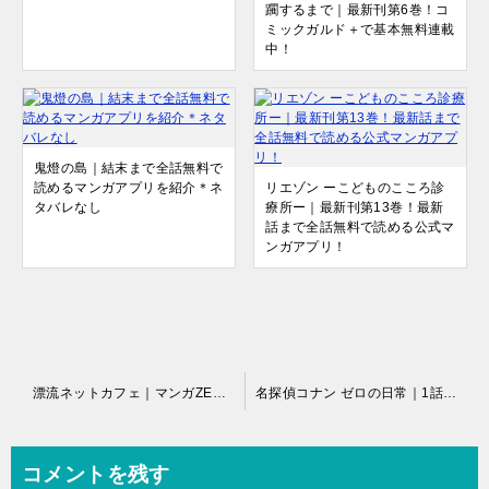
躙するまで｜最新刊第6巻！コ
ミックガルド＋で基本無料連載
中！
鬼燈の島｜結末まで全話無料で
読めるマンガアプリを紹介＊ネ
リエゾン ーこどものこころ診
タバレなし
療所ー｜最新刊第13巻！最新
話まで全話無料で読める公式マ
ンガアプリ！
投
漂流ネットカフェ｜マンガZEROで全話無料
名探偵コナン ゼロの日常｜1話無料で試し読み
稿
ナ
コメントを残す