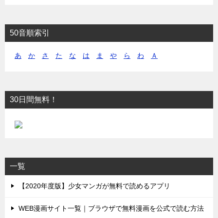
ャ
ン
ル
50音順索引
で
マ
あ
か
さ
た
な
は
ま
や
ら
わ
Ａ
ン
ガ
検
索
30日間無料！
一覧
【2020年度版】少女マンガが無料で読めるアプリ
WEB漫画サイト一覧｜ブラウザで無料漫画を公式で読む方法