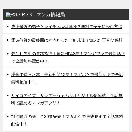
RSS：マンガ情報局
史上最強の弟子ケンイチ rawは危険？無料で安全に読む方法
電波教師の最終回はどうだった？結末まで読んだ正直な感想
夢なし先生の進路指導｜最新刊第3巻！マンガワンで最新話ま
で全話無料配信中！
税金で買った本｜最新刊第12巻！マガポケで最新話まで全話
無料配信中！
サイコアイズ｜サンデーうぇぶりオリジナル新連載！全話無
料で読めるマンガアプリ！
加治隆介の議｜全20巻完結！マガポケで最終巻まで全話無料
配信中！