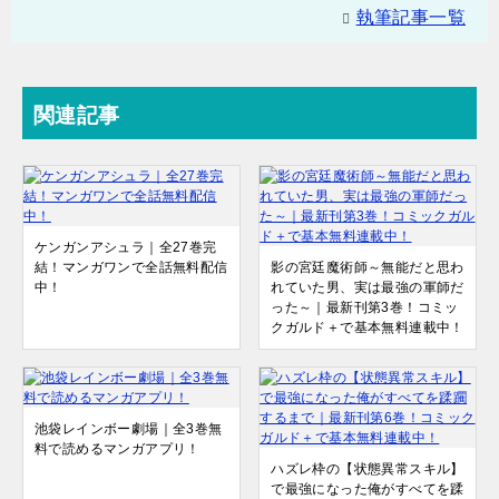
執筆記事一覧
関連記事
ケンガンアシュラ｜全27巻完
結！マンガワンで全話無料配信
影の宮廷魔術師～無能だと思わ
中！
れていた男、実は最強の軍師だ
った～｜最新刊第3巻！コミッ
クガルド＋で基本無料連載中！
池袋レインボー劇場｜全3巻無
料で読めるマンガアプリ！
ハズレ枠の【状態異常スキル】
で最強になった俺がすべてを蹂