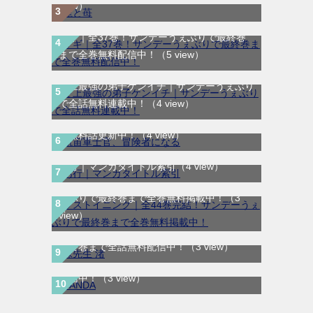
view）
マギ｜全37巻！サンデーうぇぶりで最終巻
まで全巻無料配信中！
（5 view）
史上最強の弟子ケンイチ｜サンデーうぇぶり
航宙軍士官、冒険者になる｜最新刊第6巻！
で全話無料連載中！
（4 view）
第5巻まで無料で読めるマンガアプリ！※順
次無料話更新中！
（4 view）
あ行｜マンガタイトル索引
（4 view）
ラストイニング｜全44巻完結！サンデーう
ぇぶりで最終巻まで全巻無料掲載中！
（3
view）
妹先生 渚｜全5巻完結！サンデーうぇぶりで
最終巻まで全話無料配信中！
（3 view）
SANDA｜最新刊第3巻！マンガBANGで無料
配信中！
（3 view）