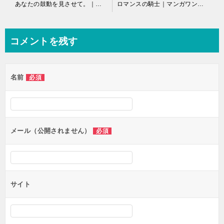
投
あなたの鼓動を見させて。｜マンガワンで全話無料連載中
ロマンスの騎士｜マンガワンで全話無料連載中
稿
ナ
コメントを残す
ビ
ゲ
名前
必須
ー
シ
ョ
ン
メール（公開されません）
必須
サイト