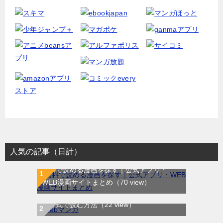
人気の記事（日計）
無料で読める漫画を探す｜公式アプリ・
WEB漫画サイトまとめ
（70 view）
WEB漫画サイト一覧｜ブラウザで無料漫画
龍と苺｜最新刊第4巻！全巻無料で読める公
を公式で読む方法
（22 view）
式マンガアプリ＿サンデーうぇぶり
（8