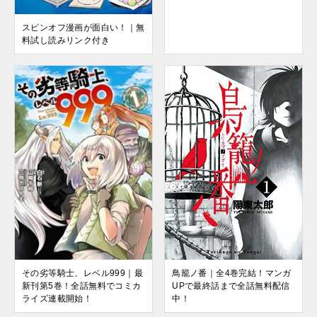
スピンオフ漫画が面白い！｜無
料試し読みリンク付き
鳥籠ノ番｜全4巻完結！マンガ
その劣等騎士、レベル999｜最
UPで最終話まで全話無料配信
新刊第5巻！全話無料でコミカ
中！
ライズ連載開始！