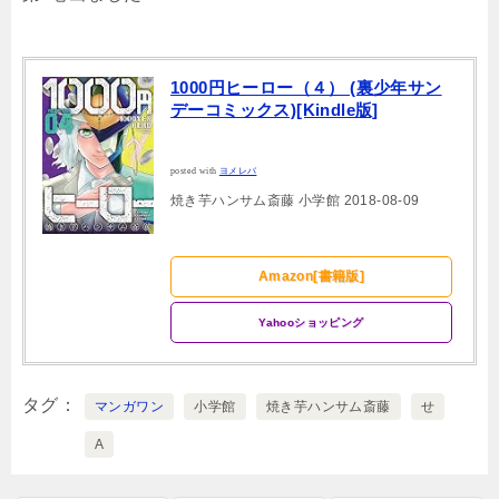
1000円ヒーロー（４） (裏少年サン
デーコミックス)[Kindle版]
posted with
ヨメレバ
焼き芋ハンサム斎藤 小学館 2018-08-09
Amazon[書籍版]
Yahooショッピング
タグ
マンガワン
小学館
焼き芋ハンサム斎藤
せ
A