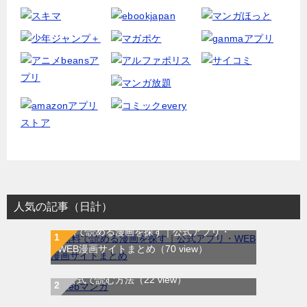
人気の記事（日計）
無料で読める漫画を探す｜公式アプリ・
WEB漫画サイトまとめ
（70 view）
WEB漫画サイト一覧｜ブラウザで無料漫画
龍と苺｜最新刊第4巻！全巻無料で読める公
を公式で読む方法
（22 view）
式マンガアプリ＿サンデーうぇぶり
（8