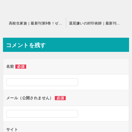
投
高校生家族｜最新刊第9巻！ゼブラックで第4巻まで全話無料配信中！
退屈嫌いの封印術師｜最新刊第1巻！マンガUP!で全話無料連載中！
稿
ナ
コメントを残す
ビ
ゲ
名前
必須
ー
シ
ョ
ン
メール（公開されません）
必須
サイト