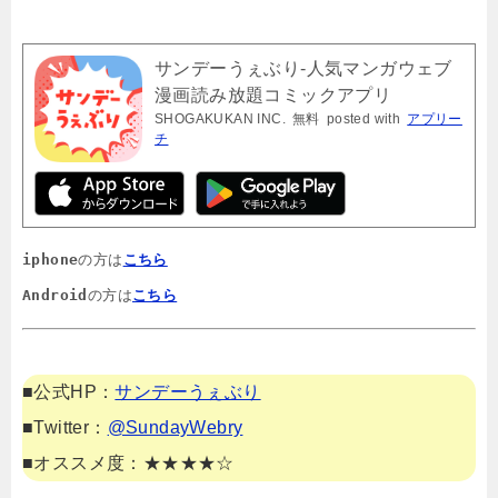
サンデーうぇぶり-人気マンガウェブ
漫画読み放題コミックアプリ
SHOGAKUKAN INC.
無料
posted with
アプリー
チ
iphone
の方は
こちら
Android
の方は
こちら
■公式HP：
サンデーうぇぶり
■Twitter：
@SundayWebry
■オススメ度：★★★★☆