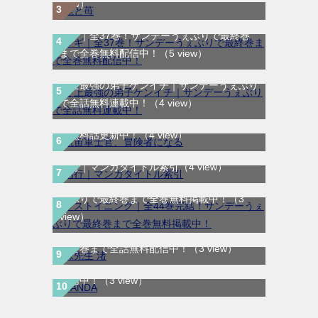
view）
マギ｜全37巻！サンデーうぇぶりで最終巻
まで全巻無料配信中！
（5 view）
史上最強の弟子ケンイチ｜サンデーうぇぶり
航宙軍士官、冒険者になる｜最新刊第6巻！
で全話無料連載中！
（4 view）
第5巻まで無料で読めるマンガアプリ！※順
次無料話更新中！
（4 view）
あ行｜マンガタイトル索引
（4 view）
ラストイニング｜全44巻完結！サンデーう
ぇぶりで最終巻まで全巻無料掲載中！
（3
view）
妹先生 渚｜全5巻完結！サンデーうぇぶりで
最終巻まで全話無料配信中！
（3 view）
SANDA｜最新刊第3巻！マンガBANGで無料
配信中！
（3 view）