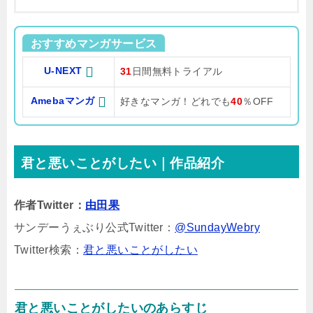
おすすめマンガサービス
U-NEXT
31
日間無料トライアル
Amebaマンガ
好きなマンガ！どれでも
40
％OFF
君と悪いことがしたい｜作品紹介
作者Twitter：
由田果
サンデーうぇぶり公式Twitter：
@SundayWebry
Twitter検索：
君と悪いことがしたい
君と悪いことがしたいのあらすじ