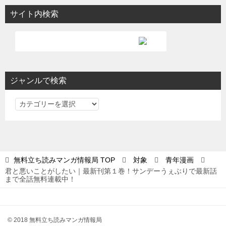
サイト内検索
ジャンルで検索
ジ
ャ
ン
ル
で
無料立ち読みマンガ情報局
TOP
対象
青年漫画
検
君と悪いことがしたい｜最新刊第１巻！サンデーうぇぶりで最新話
索
まで全話無料連載中！
© 2018 無料立ち読みマンガ情報局