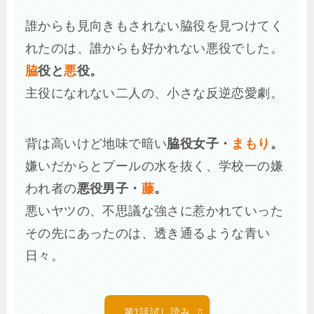
誰からも見向きもされない脇役を見つけてく
れたのは、誰からも好かれない悪役でした。
脇
役と
悪
役。
主役になれない二人の、小さな反逆恋愛劇。
背は高いけど地味で暗い
脇役女子・
まもり
。
嫌いだからとプールの水を抜く、学校一の嫌
われ者の
悪役男子・
藤
。
悪いヤツの、不思議な強さに惹かれていった
その先にあったのは、透き通るような青い
日々。
第1話試し読み