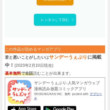
レンタルして読む
この作品が読めるマンガアプリ
サンデーうぇぶり
に掲載
君と悪いことがしたい
は
中！
(2023年2月10日現在)
基本無料
で全話
読むことが出来ます。
サンデーうぇぶり-人気マンガウェブ
漫画読み放題コミックアプリ
SHOGAKUKAN INC.
無料
posted with
アプリー
チ