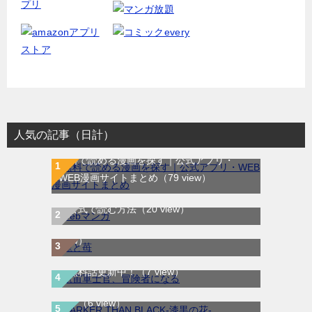
人気の記事（日計）
無料で読める漫画を探す｜公式アプリ・
WEB漫画サイトまとめ
（79 view）
WEB漫画サイト一覧｜ブラウザで無料漫画
龍と苺｜最新刊第4巻！全巻無料で読める公
を公式で読む方法
（20 view）
式マンガアプリ＿サンデーうぇぶり
（10
航宙軍士官、冒険者になる｜最新刊第6巻！
view）
第5巻まで無料で読めるマンガアプリ！※順
DARKER THAN BLACK-漆黒の花-｜全4巻完
次無料話更新中！
（7 view）
結！マンガUP!で最終巻まで全巻無料配信
中！
（6 view）