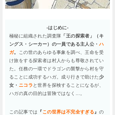
-はじめに-
極秘に組織された調査隊
「王の探索者」（キ
ングス・シーカー）の一員である主人公・
ハ
ガ
。
この世のあらゆる事象を調べ、王命を受
け旅をする探索者は村人からも尊敬されてい
た。任務の一環でドラゴンの襲撃から村を守
ることに成功するハガ。成り行きで助けた
少
女・
ニコラ
と世界を探検することになるが、
ハガの真の目的は冒険ではなく…。
この記事では
『
この世界は不完全すぎる
』
の