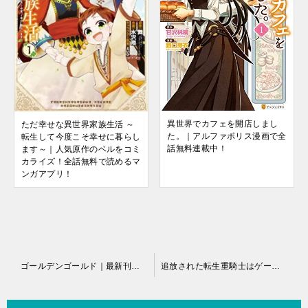
異世界でカフェを開店しまし
ただ幸せな異世界家族生活 ～
た。｜アルファポリス漫画で全
転生して今度こそ幸せに暮らし
話無料連載中！
ます～｜人気原作のベルをコミ
カライズ！全話無料で読めるマ
ンガアプリ！
投
ゴールデンゴールド｜最新刊第9巻！マガポケで全話無料配信中！
追放された転生重騎士はゲーム知識で無双する｜最新刊第7巻！マガポケで最新話まで全話無料配信中！
稿
ナ