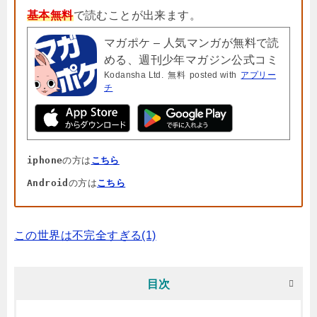
基本無料
で読むことが出来ます。
マガポケ – 人気マンガが無料で読
める、週刊少年マガジン公式コミ
Kodansha Ltd.
無料
posted with
アプリー
ックアプリ「マガジンポケット」
チ
iphone
の方は
こちら
Android
の方は
こちら
この世界は不完全すぎる(1)
目次