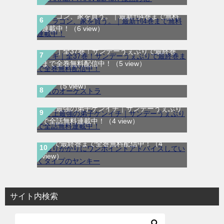
ドラゴン、家を買う。｜最新刊4巻まで無料
連載中！
（6 view）
マギ｜全37巻！サンデーうぇぶりで最終巻
まで全巻無料配信中！
（5 view）
青のオーケストラ｜マンガワンで全話無料連
載中
（5 view）
史上最強の弟子ケンイチ｜サンデーうぇぶり
通りがかりにワンポイントアドバイスしてい
で全話無料連載中！
（4 view）
くタイプのヤンキー｜全8巻完結！マンガ
UP!で最終巻まで全巻無料配信中！
（4
view）
サイト内検索