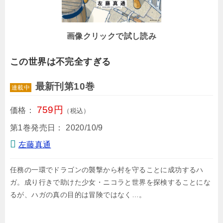
画像クリックで試し読み
この世界は不完全すぎる
最新刊第10巻
連載中
759円
価格：
（税込）
第1巻発売日：
2020/10/9
左藤真通
任務の一環でドラゴンの襲撃から村を守ることに成功するハ
ガ。成り行きで助けた少女・ニコラと世界を探検することにな
るが、ハガの真の目的は冒険ではなく…。