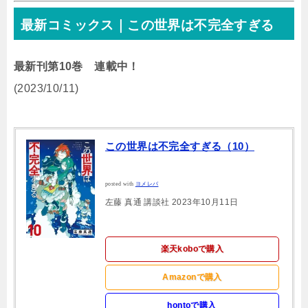
最新コミックス｜この世界は不完全すぎる
最新刊第10巻 連載中！
(2023/10/11)
この世界は不完全すぎる（10）
posted with
ヨメレバ
左藤 真通 講談社 2023年10月11日
楽天koboで購入
Amazonで購入
hontoで購入