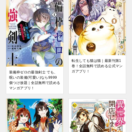
転生しても猫は猫｜最新刊第1
巻！全話無料で読める公式マン
ガアプリ！
装備枠ゼロの最強剣士 でも、
呪いの装備(可愛い)なら9999
個つけ放題｜全話無料で読める
マンガアプリ！