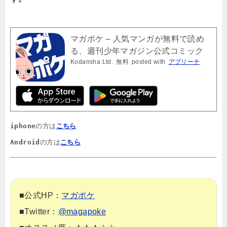
マガポケ – 人気マンガが無料で読め
る、週刊少年マガジン公式コミック
Kodansha Ltd.
無料
posted with
アプリーチ
アプリ「マガジンポケット」
iphone
の方は
こちら
Android
の方は
こちら
■公式HP：
マガポケ
■Twitter：
@magapoke