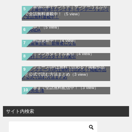
史上最強の弟子ケンイチ｜サンデーうぇぶり
で全話無料連載中！
（5 view）
SANDA｜最新刊第3巻！マンガBANGで無料
航宙軍士官、冒険者になる｜最新刊第6巻！
配信中！
（5 view）
第5巻まで無料で読めるマンガアプリ！※順
次無料話更新中！
（4 view）
あ行｜マンガタイトル索引
（4 view）
ヤングエースUPは無料で読める？掲載作品
と公式で読む方法まとめ
（3 view）
妹先生 渚｜全5巻完結！サンデーうぇぶりで
最終巻まで全話無料配信中！
（3 view）
サイト内検索