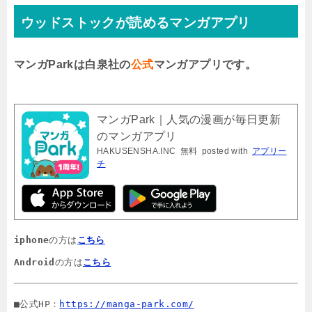
ウッドストックが読めるマンガアプリ
マンガParkは白泉社の
公式
マンガアプリです。
マンガPark｜人気の漫画が毎日更新
のマンガアプリ
HAKUSENSHA.INC
無料
posted with
アプリー
チ
iphone
の方は
こちら
Android
の方は
こちら
■公式HP：
https://manga-park.com/