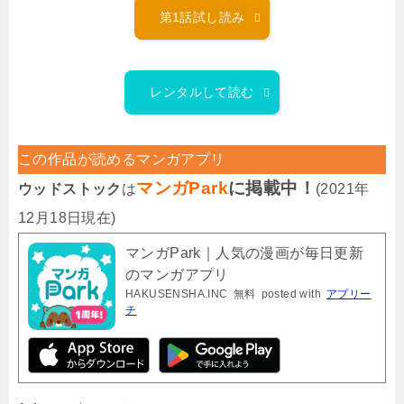
第1話試し読み
レンタルして読む
この作品が読めるマンガアプリ
マンガPark
に掲載中！
ウッドストック
は
(2021年
12月18日現在)
マンガPark｜人気の漫画が毎日更新
のマンガアプリ
HAKUSENSHA.INC
無料
posted with
アプリー
チ