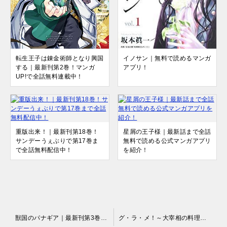
転生王子は錬金術師となり興国
イノサン｜無料で読めるマンガ
する｜最新刊第2巻！マンガ
アプリ！
UP!で全話無料連載中！
重版出来！｜最新刊第18巻！
星屑の王子様｜最新話まで全話
サンデーうぇぶりで第17巻ま
無料で読める公式マンガアプリ
で全話無料配信中！
を紹介！
投
獣国のパナギア｜最新刊第3巻！マンガParkで2巻まで全話無料掲載中！
グ・ラ・メ！～大宰相の料理人～｜全13巻完結！マンガParkで最終巻まで全巻無料掲載中！