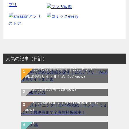
人気の記事（日計）
無料で読める漫画を探す｜公式アプリ・
WEB漫画サイトまとめ
（57 view）
WEB漫画サイト一覧｜ブラウザで無料漫画
を公式で読む方法
（16 view）
ラストイニング｜全44巻完結！サンデーう
ぇぶりで最終巻まで全巻無料掲載中！
（7
龍と苺｜最新刊第4巻！全巻無料で読める公
view）
式マンガアプリ＿サンデーうぇぶり
（6
view）